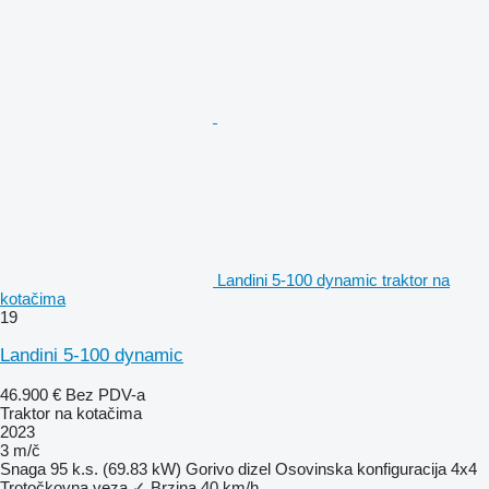
Landini 5-100 dynamic traktor na
kotačima
19
Landini 5-100 dynamic
46.900 €
Bez PDV-a
Traktor na kotačima
2023
3 m/č
Snaga
95 k.s. (69.83 kW)
Gorivo
dizel
Osovinska konfiguracija
4x4
Trotočkovna veza
✓
Brzina
40 km/h