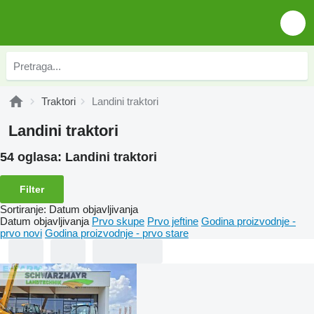
Traktori
Landini traktori
Landini traktori
54 oglasa:
Landini traktori
Filter
Sortiranje
:
Datum objavljivanja
Datum objavljivanja
Prvo skupe
Prvo jeftine
Godina proizvodnje -
prvo novi
Godina proizvodnje - prvo stare