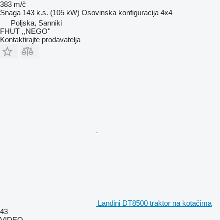
383 m/č
Snaga
143 k.s. (105 kW)
Osovinska konfiguracija
4x4
Poljska, Sanniki
FHUT ,,NEGO''
Kontaktirajte prodavatelja
Landini DT8500 traktor na kotačima
43
VIDEO