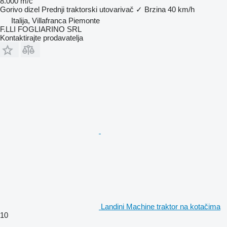
8.000 m/č
Gorivo
dizel
Prednji traktorski utovarivač
✓
Brzina
40 km/h
Italija, Villafranca Piemonte
F.LLI FOGLIARINO SRL
Kontaktirajte prodavatelja
Landini Machine traktor na kotačima
10