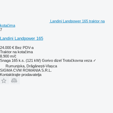
Landini Landpower 165 traktor na
kotačima
7
Landini Landpower 165
24.000 €
Bez PDV-a
Traktor na kotačima
8.900 m/č
Snaga
165 k.s. (121 kW)
Gorivo
dizel
Trotočkovna veza
✓
Rumunjska, Drăgănești-Vlașca
SIGMA CVM ROMANIA S.R.L.
Kontaktirajte prodavatelja