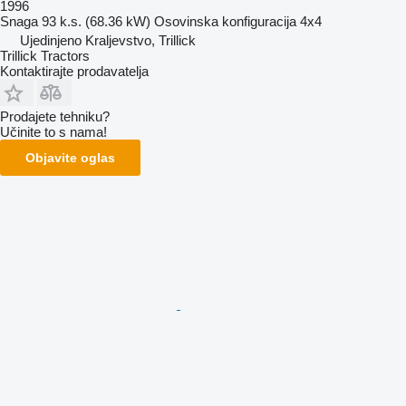
1996
Snaga
93 k.s. (68.36 kW)
Osovinska konfiguracija
4x4
Ujedinjeno Kraljevstvo, Trillick
Trillick Tractors
Kontaktirajte prodavatelja
Prodajete tehniku?
Učinite to s nama!
Objavite oglas