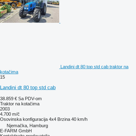
Landini dt 80 top std cab traktor na
kotačima
15
Landini dt 80 top std cab
38.859 €
Sa PDV-om
Traktor na kotačima
2003
4.700 m/č
Osovinska konfiguracija
4x4
Brzina
40 km/h
Njemačka, Hamburg
E-FARM GmbH
Kontaktirajte prodavatelja