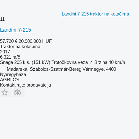
Landini 7-215 traktor na kotačima
11
Landini 7-215
57.720 €
20.900.000 HUF
Traktor na kotačima
2017
6.321 m/č
Snaga
205 k.s. (151 kW)
Trotočkovna veza
✓
Brzina
40 km/h
Mađarska, Szabolcs-Szatmár-Bereg Vármegye, 4400
Nyíregyháza
AGRI CS
Kontaktirajte prodavatelja