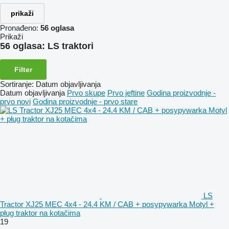
prikaži
Pronađeno:
56 oglasa
Prikaži
56 oglasa:
LS traktori
Filter
Sortiranje
:
Datum objavljivanja
Datum objavljivanja
Prvo skupe
Prvo jeftine
Godina proizvodnje -
prvo novi
Godina proizvodnje - prvo stare
LS
Tractor XJ25 MEC 4x4 - 24.4 KM / CAB + posypywarka Motyl +
pług traktor na kotačima
19