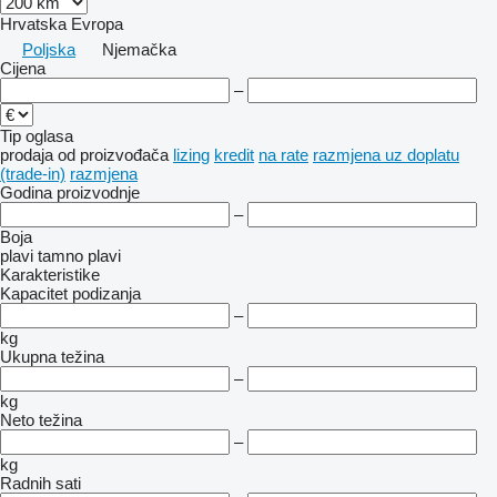
Hrvatska
Evropa
Poljska
Njemačka
Cijena
–
Tip oglasa
prodaja
od proizvođača
lizing
kredit
na rate
razmjena uz doplatu
(trade-in)
razmjena
Godina proizvodnje
–
Boja
plavi
tamno plavi
Karakteristike
Kapacitet podizanja
–
kg
Ukupna težina
–
kg
Neto težina
–
kg
Radnih sati