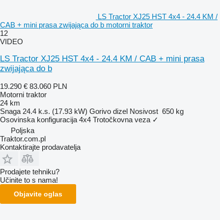
LS Tractor XJ25 HST 4x4 - 24.4 KM /
CAB + mini prasa zwijająca do b motorni traktor
12
VIDEO
LS Tractor XJ25 HST 4x4 - 24.4 KM / CAB + mini prasa
zwijająca do b
19.290 €
83.060 PLN
Motorni traktor
24 km
Snaga
24.4 k.s. (17.93 kW)
Gorivo
dizel
Nosivost
650 kg
Osovinska konfiguracija
4x4
Trotočkovna veza
✓
Poljska
Traktor.com.pl
Kontaktirajte prodavatelja
Prodajete tehniku?
Učinite to s nama!
Objavite oglas