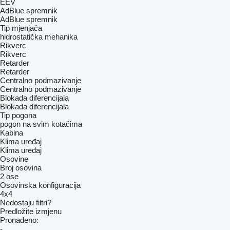
EEV
AdBlue spremnik
AdBlue spremnik
Tip mјenjača
hidrostatička
mehanika
Rikverc
Rikverc
Retarder
Retarder
Centralno podmazivanje
Centralno podmazivanje
Blokada diferencijala
Blokada diferencijala
Tip pogona
pogon na svim kotačima
Kabina
Klima uređaj
Klima uređaj
Osovine
Broj osovina
2 ose
Osovinska konfiguracija
4x4
Nedostaju filtri?
Predložite izmjenu
Pronađeno:
-