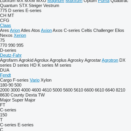
Luxxum
MX
MXM
MXU
Magnum
Maxxum
Optum
Puma
Quadtrac
Quantum
STX
Steiger
Vestrum
775
D series
E-series
CH
MT
CFG
Claas
Ares
Arion
Atles
Atos
Axion
Axos
C-series
Celtis
Challenger
Elios
Nexos
Xerion
75
770
990
995
D-series
Deutz-Fahr
Agrofarm
Agrokid
Agrolux
Agroplus
Agrosky
Agrostar
Agrotron
DX
series
D series
HD
K series
M series
DUA
Fendt
Cargo
F-series
Vario
Xylon
180-90
500
2000
3000
4000
4600
4610
5000
5600
5610
6600
6610
6640
8210
8630
County
Dexta
TW
Major
Super Major
FT
C-series
150
T
C-series
E-series
C