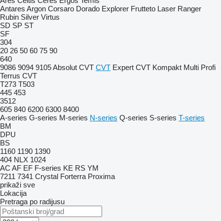
Ares
Celtis
Ceres
Ergos
Temis
Antares
Argon
Corsaro
Dorado
Explorer
Frutteto
Laser
Ranger
Rubin
Silver
Virtus
SD
SP
ST
SF
304
20
26
50
60
75
90
640
9086
9094
9105
Absolut CVT
CVT
Expert CVT
Kompakt
Multi
Profi
Terrus CVT
T273
T503
445
453
3512
605
840
6200
6300
8400
A-series
G-series
M-series
N-series
Q-series
S-series
T-series
BM
DPU
BS
1160
1190
1390
404
NLX 1024
AC
AF
EF
F-series
KE
RS
YM
7211
7341
Crystal
Forterra
Proxima
prikaži sve
Lokacija
Pretraga po radijusu