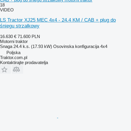
18
VIDEO
LS Tractor XJ25 MEC 4x4 - 24.4 KM / CAB + pług do
śniegu strzałkowy
16.630 €
71.600 PLN
Motorni traktor
Snaga
24.4 k.s. (17.93 kW)
Osovinska konfiguracija
4x4
Poljska
Traktor.com.pl
Kontaktirajte prodavatelja