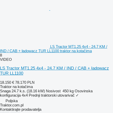
LS Tractor MT1.25 4x4 - 24.7 KM /
IND / CAB + ładowacz TUR LL1100 traktor na kotačima
8
VIDEO
LS Tractor MT1.25 4x4 - 24.7 KM / IND / CAB + ładowacz
TUR LL1100
18.150 €
78.170 PLN
Traktor na kotačima
Snaga
24.7 k.s. (18.16 kW)
Nosivost
450 kg
Osovinska
konfiguracija
4x4
Prednji traktorski utovarivač
✓
Poljska
Traktor.com.pl
Kontaktirajte prodavatelja