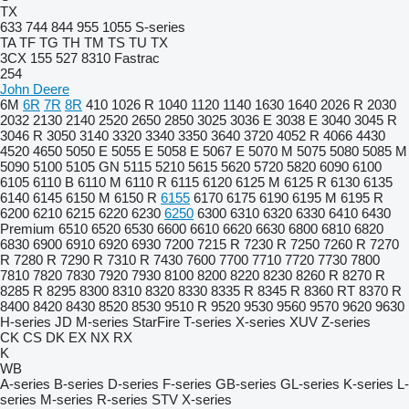
TX
633
744
844
955
1055
S-series
TA
TF
TG
TH
TM
TS
TU
TX
3CX
155
527
8310
Fastrac
254
John Deere
6M
6R
7R
8R
410
1026 R
1040
1120
1140
1630
1640
2026 R
2030
2032
2130
2140
2520
2650
2850
3025
3036 E
3038 E
3040
3045 R
3046 R
3050
3140
3320
3340
3350
3640
3720
4052 R
4066
4430
4520
4650
5050 E
5055 E
5058 E
5067 E
5070 M
5075
5080
5085 M
5090
5100
5105 GN
5115
5210
5615
5620
5720
5820
6090
6100
6105
6110 B
6110 M
6110 R
6115
6120
6125 M
6125 R
6130
6135
6140
6145
6150 M
6150 R
6155
6170
6175
6190
6195 M
6195 R
6200
6210
6215
6220
6230
6250
6300
6310
6320
6330
6410
6430
Premium
6510
6520
6530
6600
6610
6620
6630
6800
6810
6820
6830
6900
6910
6920
6930
7200
7215 R
7230 R
7250
7260 R
7270
R
7280 R
7290 R
7310 R
7430
7600
7700
7710
7720
7730
7800
7810
7820
7830
7920
7930
8100
8200
8220
8230
8260 R
8270 R
8285 R
8295
8300
8310
8320
8330
8335 R
8345 R
8360 RT
8370 R
8400
8420
8430
8520
8530
9510 R
9520
9530
9560
9570
9620
9630
H-series
JD
M-series
StarFire
T-series
X-series
XUV
Z-series
CK
CS
DK
EX
NX
RX
K
WB
A-series
B-series
D-series
F-series
GB-series
GL-series
K-series
L-
series
M-series
R-series
STV
X-series