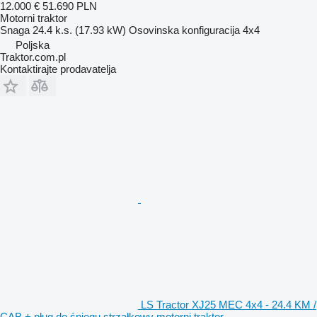
12.000 €
51.690 PLN
Motorni traktor
Snaga
24.4 k.s. (17.93 kW)
Osovinska konfiguracija
4x4
Poljska
Traktor.com.pl
Kontaktirajte prodavatelja
LS Tractor XJ25 MEC 4x4 - 24.4 KM /
CAB + pług do śniegu strzałkowy motorni traktor