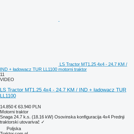
LS Tractor MT1.25 4x4 - 24.7 KM /
IND + ładowacz TUR LL1100 motorni traktor
11
VIDEO
LS Tractor MT1.25 4x4 - 24.7 KM / IND + ładowacz TUR
LL1100
14.850 €
63.940 PLN
Motorni traktor
Snaga
24.7 k.s. (18.16 kW)
Osovinska konfiguracija
4x4
Prednji
traktorski utovarivač
✓
Poljska
Traktor.com.pl