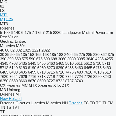
MIC
81
LS
MT1
MT1.25
MT3
R-series
5-100
6-140
6-175
7-175
7-215
8880
Landpower
Mistral
Powerfarm
Rex
Vision
Geotrac
Lintrac
M-series
M504
40
80
82
892
1025
1221
2022
30
35
50
65
135
158
165
168
185
188
240
265
275
285
290
362
375
390
399
550
575
590
675
690
698
3060
3080
3085
3640
4235
4255
4345
4708
5435
5445
5455
5460
5465
5610
5611
5612
5710
5711
5713
6140
6180
6190
6260
6270
6290
6455
6460
6465
6475
6480
6485
6490
6495
6499
6713
6715
6716
7475
7480
7616
7618
7619
7620
7624
7626
7716
7718
7719
7720
7722
7724
7726
8220
8240
8250
8650
8660
8670
8690
8727
8732
8737
8740
CX
F-series
MC
MTX
X-series
XTX
ZTX
MB
Unimog
D-series
MT
New Holland
D-series
G-series
L-series
M-series
NH
T-series
TC
TD
TG
TL
TM
TN
TS
TVT
TT