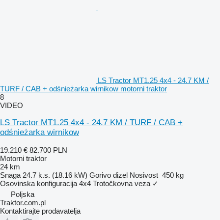
LS Tractor MT1.25 4x4 - 24.7 KM /
TURF / CAB + odśnieżarka wirnikow motorni traktor
8
VIDEO
LS Tractor MT1.25 4x4 - 24.7 KM / TURF / CAB +
odśnieżarka wirnikow
19.210 €
82.700 PLN
Motorni traktor
24 km
Snaga
24.7 k.s. (18.16 kW)
Gorivo
dizel
Nosivost
450 kg
Osovinska konfiguracija
4x4
Trotočkovna veza
✓
Poljska
Traktor.com.pl
Kontaktirajte prodavatelja