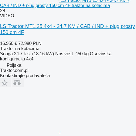
LS Tractor MT1.25 4x4 - 24.7 KM /
CAB / IND + pług prosty 150 cm 4F traktor na kotačima
29
VIDEO
LS Tractor MT1.25 4x4 - 24.7 KM / CAB / IND + pług prosty
150 cm 4F
16.950 €
72.980 PLN
Traktor na kotačima
Snaga
24.7 k.s. (18.16 kW)
Nosivost
450 kg
Osovinska
konfiguracija
4x4
Poljska
Traktor.com.pl
Kontaktirajte prodavatelja