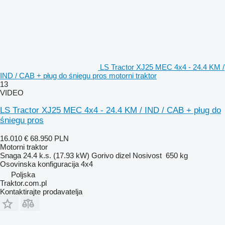
LS Tractor XJ25 MEC 4x4 - 24.4 KM /
IND / CAB + pług do śniegu pros motorni traktor
13
VIDEO
LS Tractor XJ25 MEC 4x4 - 24.4 KM / IND / CAB + pług do
śniegu pros
16.010 €
68.950 PLN
Motorni traktor
Snaga
24.4 k.s. (17.93 kW)
Gorivo
dizel
Nosivost
650 kg
Osovinska konfiguracija
4x4
Poljska
Traktor.com.pl
Kontaktirajte prodavatelja