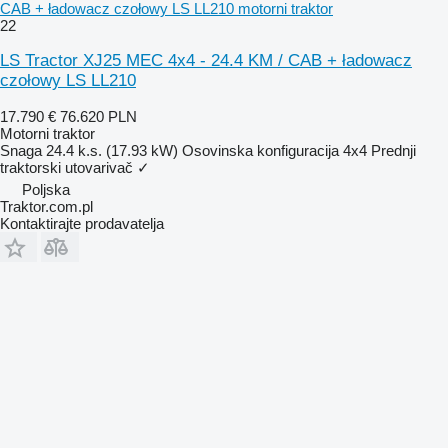
CAB + ładowacz czołowy LS LL210 motorni traktor
22
LS Tractor XJ25 MEC 4x4 - 24.4 KM / CAB + ładowacz
czołowy LS LL210
17.790 €
76.620 PLN
Motorni traktor
Snaga
24.4 k.s. (17.93 kW)
Osovinska konfiguracija
4x4
Prednji
traktorski utovarivač
✓
Poljska
Traktor.com.pl
Kontaktirajte prodavatelja