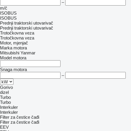
–
m/č
ISOBUS
ISOBUS
Prednji traktorski utovarivač
Prednji traktorski utovarivač
Trotočkovna veza
Trotočkovna veza
Motor, mjenjač
Marka motora
Mitsubishi
Yanmar
Model motora
Snaga motora
–
Gorivo
dizel
Turbo
Turbo
Interkuler
Interkuler
Filter za čestice čađi
Filter za čestice čađi
EEV