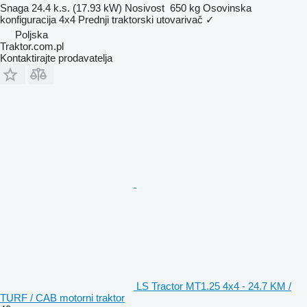
Snaga
24.4 k.s. (17.93 kW)
Nosivost
650 kg
Osovinska
konfiguracija
4x4
Prednji traktorski utovarivač
✓
Poljska
Traktor.com.pl
Kontaktirajte prodavatelja
LS Tractor MT1.25 4x4 - 24.7 KM /
TURF / CAB motorni traktor