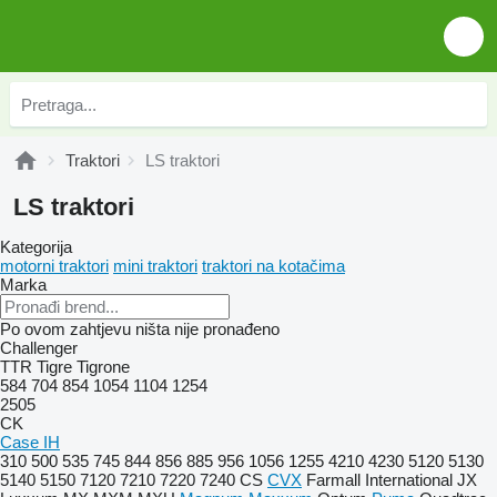
Traktori
LS traktori
LS traktori
Kategorija
motorni traktori
mini traktori
traktori na kotačima
Marka
Po ovom zahtjevu ništa nije pronađeno
Challenger
TTR
Tigre
Tigrone
584
704
854
1054
1104
1254
2505
CK
Case IH
310
500
535
745
844
856
885
956
1056
1255
4210
4230
5120
5130
5140
5150
7120
7210
7220
7240
CS
CVX
Farmall
International
JX