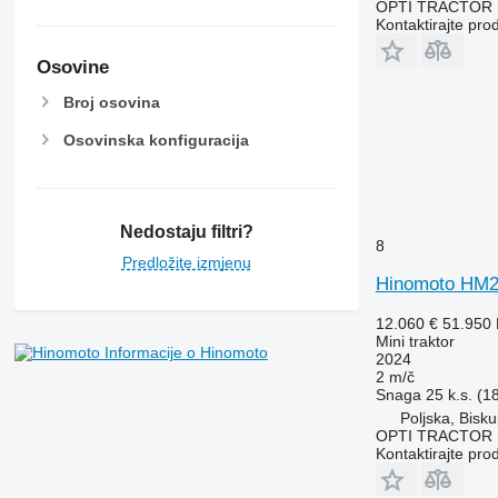
OPTI TRACTOR S
7250
Kontaktirajte pro
7260 R
7270 R
Osovine
7280 R
Broj osovina
7290 R
Osovinska konfiguracija
7310 R
7430
7600
7700
Nedostaju filtri?
8
7710
Predložite izmjenu
7720
Hinomoto HM
7730
12.060 €
51.950
7800
Mini traktor
Informacije o Hinomoto
7810
2024
2 m/č
7820
Snaga
25 k.s. (1
7830
Poljska, Bisku
OPTI TRACTOR S
7920
Kontaktirajte pro
7930
8100