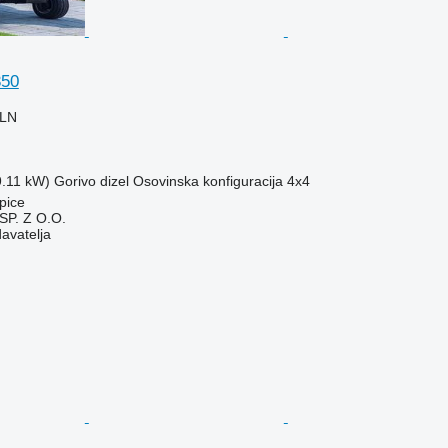
350
PLN
9.11 kW)
Gorivo
dizel
Osovinska konfiguracija
4x4
pice
P. Z O.O.
davatelja