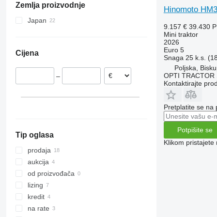
Zemlja proizvodnje
Njemačka
7240
TW
2032
285
TN
Hinomoto HM30
Rumunjska
CS
2130
290
TS
Japan
9.157 €
39.430 
Ujedinjeno Kraljevstvo
CVX
2140
362
TVT
Mini traktor
2026
Farmall
2520
375
Euro 5
Cijena
International
2650
390
Snaga
25 k.s. (1
JX
2850
399
Poljska, Bisku
OPTI TRACTOR S
–
Luxxum
3025
550
Kontaktirajte pro
MX
3036 E
575
MXM
3038 E
590
Pretplatite se na
MXU
3040
675
Magnum
3045 R
690
Potpišite se
Tip oglasa
Maxxum
3046 R
698
Klikom pristajet
Optum
3050
3060
prodaja
Puma
3140
3080
aukcija
Quadtrac
3320
3085
od proizvođača
Quantum
3340
3640
lizing
STX
3350
4235
kredit
Steiger
3640
4255
na rate