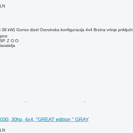
PLN
8.38 kW)
Gorivo
dizel
Osovinska konfiguracija
4x4
Brzina vrtnje priključ
pice
P. Z O.O.
davatelja
30, 30hp, 4x4, "GREAT edition " GRAY
PLN