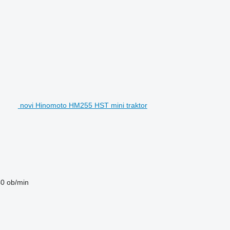
novi Hinomoto HM255 HST mini traktor
0 ob/min