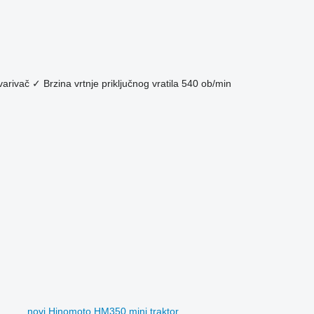
varivač
✓
Brzina vrtnje priključnog vratila
540 ob/min
novi Hinomoto HM350 mini traktor