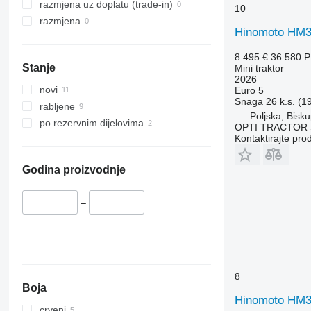
Vestrum
3720
4345
razmjena uz doplatu (trade-in)
10
4052 R
4708
razmjena
Hinomoto HM
4066
5435
4430
5445
8.495 €
36.580 
4520
5455
Stanje
Mini traktor
2026
4650
5460
novi
Euro 5
5050 E
5465
Snaga
26 k.s. (1
rabljene
Poljska, Bisku
5055 E
5610
po rezervnim dijelovima
OPTI TRACTOR S
5058 E
5611
Kontaktirajte pro
5067 E
5612
5070 M
5710
Godina proizvodnje
5075
5711
5080
5713
–
5085 M
6140
5090
6180
5100
6190
5105 GN
6260
8
5115
6270
Boja
Hinomoto HM
5210
6290
crveni