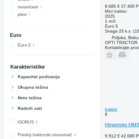
5615
6455
8.685 €
37.400 
narančasti
5620
6460
Mini traktor
plavi
2025
5720
6465
1 m/č
5820
6475
Euro 5
Snaga
25 k.s. (1
6090
6480
Euro
Poljska, Bisku
6100
6485
OPTI TRACTOR S
Euro 5
Kontaktirajte pro
6105
6490
6110 B
6495
6110 M
6499
Karakteristike
6110 R
6713
Kapacitet podizanja
6115
6715
6120
6716
Ukupna težina
6125 M
7475
Neto težina
6125 R
7480
6130
7616
Radnih sati
traktor
8
6135
7618
6140
7619
ISOBUS
Hinomoto HM30
6145
7620
Prednji traktorski utovarivač
9.912 €
42.680 
6150 M
7624