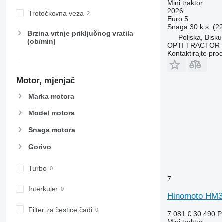
Mini traktor
6150 R
7626
2026
Trotočkovna veza
Euro 5
6155
7716
Snaga
30 k.s. (2
6170
7718
Brzina vrtnje priključnog vratila
Poljska, Bisku
(ob/min)
6175
7719
OPTI TRACTOR S
Kontaktirajte pro
6190
7720
6195 M
7722
Motor, mjenjač
6195 R
7724
6200
7726
Marka motora
6210
8220
Model motora
6215
8240
6220
8250
Snaga motora
6230
8650
Gorivo
6250
8660
6300
8670
Turbo
6310
8690
7
6320
8727
Interkuler
Hinomoto HM
6330
8732
Filter za čestice čađi
6410
8737
7.081 €
30.490 
Mini traktor