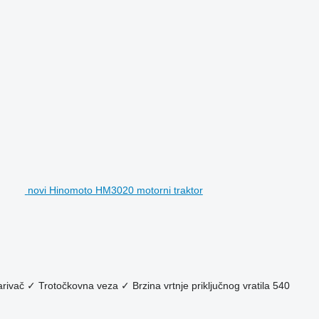
novi Hinomoto HM3020 motorni traktor
arivač
✓
Trotočkovna veza
✓
Brzina vrtnje priključnog vratila
540