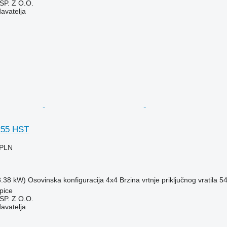
P. Z O.O.
davatelja
255 HST
 PLN
8.38 kW)
Osovinska konfiguracija
4x4
Brzina vrtnje priključnog vratila
54
pice
P. Z O.O.
davatelja