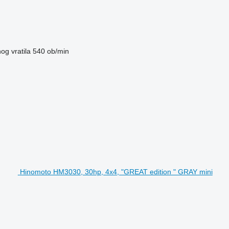
nog vratila
540 ob/min
Hinomoto HM3030, 30hp, 4x4, "GREAT edition " GRAY mini