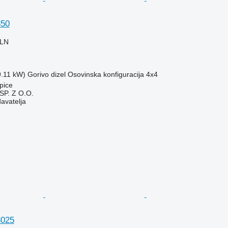
350
PLN
9.11 kW)
Gorivo
dizel
Osovinska konfiguracija
4x4
pice
P. Z O.O.
davatelja
3025