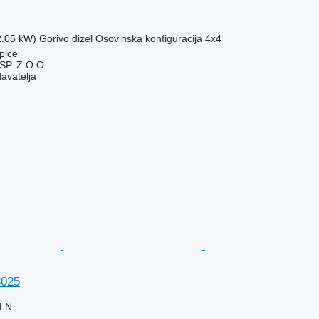
2.05 kW)
Gorivo
dizel
Osovinska konfiguracija
4x4
pice
P. Z O.O.
davatelja
3025
PLN