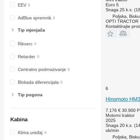
6430 Premium
8740
Euro 5
EEV
6510
Snaga
25 k.s. (1
6520
Poljska, Bisku
AdBlue spremnik
OPTI TRACTOR S
6530
Kontaktirajte pro
Tip mјenjača
6600
6610
Rikverc
6620
6630
Retarder
6800
6810
Centralno podmazivanje
6820
Blokada diferencijala
6830
6
6900
Tip pogona
6910
Hinomoto HM
6920
7.176 €
30.900 
6930
Motorni traktor
Kabina
2025
7200
Snaga
20 k.s. (1
7215 R
ob/min
Klima uređaj
7230 R
Poljska, Bisku