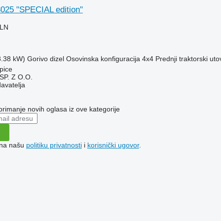
25 "SPECIAL edition"
PLN
8.38 kW)
Gorivo
dizel
Osovinska konfiguracija
4x4
Prednji traktorski uto
pice
P. Z O.O.
davatelja
 primanje novih oglasa iz ove kategorije
e na našu
politiku privatnosti
i
korisnički ugovor
.