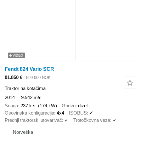
VIDEO
Fendt 824 Vario SCR
81.850 €
899.000 NOK
Traktor na kotačima
2014
9.942 m/č
Snaga
237 k.s. (174 kW)
Gorivo
dizel
Osovinska konfiguracija
4x4
ISOBUS
✓
Prednji traktorski utovarivač
✓
Trotočkovna veza
✓
Norveška