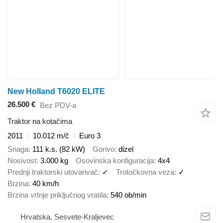
New Holland T6020 ELITE
26.500 €
Bez PDV-a
Traktor na kotačima
2011
10.012 m/č
Euro 3
Snaga
111 k.s. (82 kW)
Gorivo
dizel
Nosivost
3.000 kg
Osovinska konfiguracija
4x4
Prednji traktorski utovarivač
✓
Trotočkovna veza
✓
Brzina
40 km/h
Brzina vrtnje priključnog vratila
540 ob/min
Hrvatska, Sesvete-Kraljevec