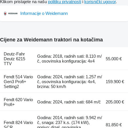
Klikom pristajete na našu
politiku privatnosti
i
korisnički ugovor
.
Informacije o Weidemann
Cijene za Weidemann traktori na kotačima
Deutz-Fahr
Godina: 2018, radnih sati: 8.110 m/
Deutz 6215
55.000 €
č, osovinska konfiguracija: 4x4
TTV
Fendt 514 Vario
Godina: 2024, radnih sati: 1.257 m/
Gen3 Profi+
č, osovinska konfiguracija: 4x4,
159.900 €
Setting2
brzina: 50 km/h
Fendt 620 Vario
Godina: 2024, radnih sati: 684 m/č
205.000 €
Profi+
Godina: 2014, radnih sati: 9.942 m/
Fendt 824 Vario
č, snaga: 237 k.s. (174 kW),
81.850 €
SCR
gorivo: dizel, osovinska