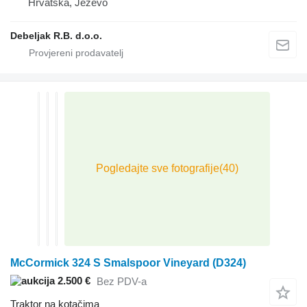
Hrvatska, Ježevo
Debeljak R.B. d.o.o.
McCormick 324 S Smalspoor Vineyard (D324)
2.500 €
Bez PDV-a
Traktor na kotačima