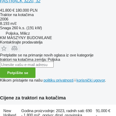
FASTRACK 3220, 32
41.800 €
180.000 PLN
Traktor na kotačima
2006
8.193 m/č
Snaga
260 k.s. (191 kW)
Poljska, Milicz
KM MASZYNY BUDOWLANE
Kontaktirajte prodavatelja
Pretplatite se na primanje novih oglasa iz ove kategorije
traktori na kotačima
zemlja: Poljska
Potpišite se
Klikom pristajete na našu
politiku privatnosti
i
korisnički ugovor
.
Cijene za traktori na kotačima
New
Godina proizvodnje: 2023, radnih sati: 690
91.000 €
Holland
- 1.800 m/č, gorivo: dizel, osovinska
-