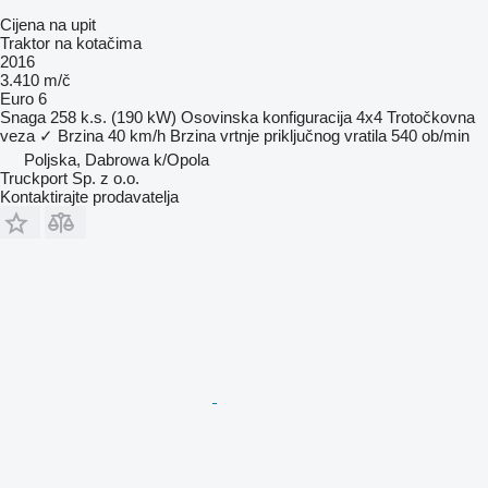
Cijena na upit
Traktor na kotačima
2016
3.410 m/č
Euro 6
Snaga
258 k.s. (190 kW)
Osovinska konfiguracija
4x4
Trotočkovna
veza
✓
Brzina
40 km/h
Brzina vrtnje priključnog vratila
540 ob/min
Poljska, Dabrowa k/Opola
Truckport Sp. z o.o.
Kontaktirajte prodavatelja