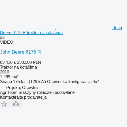
John
Deere 6175 R traktor na kotačima
23
VIDEO
John Deere 6175 R
69.410 €
298.900 PLN
Traktor na kotačima
2016
7.289 m/č
Snaga
175 k.s. (129 kW)
Osovinska konfiguracija
4x4
Poljska, Osówka
AgriToom maszyny rolnicze i budowlane
Kontaktirajte prodavatelja