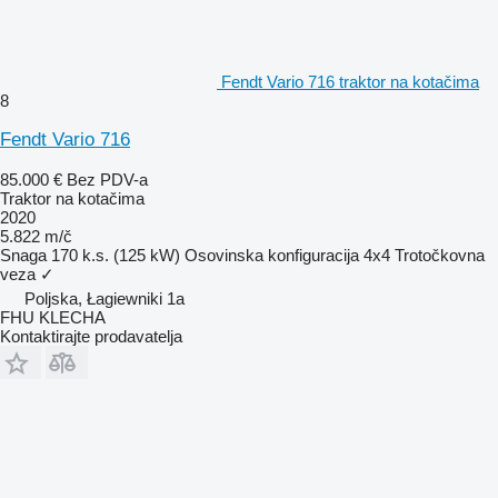
Fendt Vario 716 traktor na kotačima
8
Fendt Vario 716
85.000 €
Bez PDV-a
Traktor na kotačima
2020
5.822 m/č
Snaga
170 k.s. (125 kW)
Osovinska konfiguracija
4x4
Trotočkovna
veza
✓
Poljska, Łagiewniki 1a
FHU KLECHA
Kontaktirajte prodavatelja