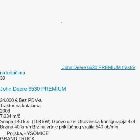
John Deere 6530 PREMIUM traktor
na kotačima
30
John Deere 6530 PREMIUM
34.000 €
Bez PDV-a
Traktor na kotačima
2008
7.334 m/č
Snaga
140 k.s. (103 kW)
Gorivo
dizel
Osovinska konfiguracija
4x4
Brzina
40 km/h
Brzina vrtnje priključnog vratila
540 ob/min
Poljska, ŁYSOMICE
GRAND TRUCK