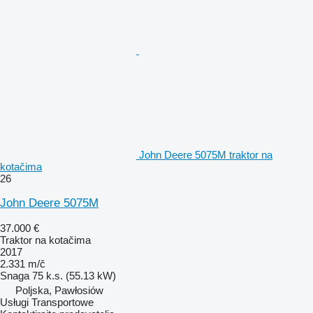
John Deere 5075M traktor na
kotačima
26
John Deere 5075M
37.000 €
Traktor na kotačima
2017
2.331 m/č
Snaga
75 k.s. (55.13 kW)
Poljska, Pawłosiów
Usługi Transportowe