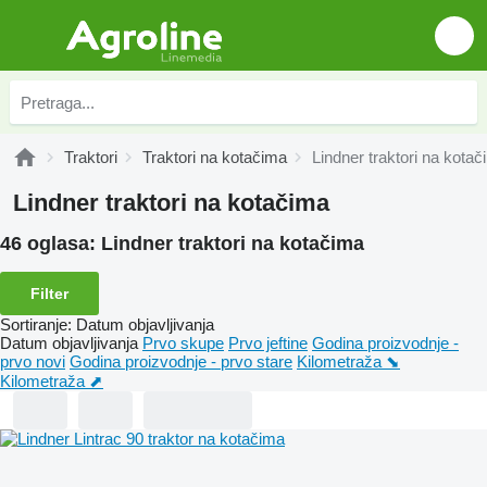
Traktori
Traktori na kotačima
Lindner traktori na kota
Lindner traktori na kotačima
46 oglasa:
Lindner traktori na kotačima
Filter
Sortiranje
:
Datum objavljivanja
Datum objavljivanja
Prvo skupe
Prvo jeftine
Godina proizvodnje -
prvo novi
Godina proizvodnje - prvo stare
Kilometraža ⬊
Kilometraža ⬈