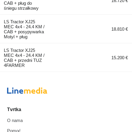
16.720 €
CAB + pług do
śniegu strzałkowy
LS Tractor XJ25
MEC 4x4 - 24.4 KM /
18.810 €
CAB + posypywarka
Motyl + pług
LS Tractor XJ25
MEC 4x4 - 24.4 KM /
15.200 €
CAB + przedni TUZ
4FARMER
Tvrtka
O nama
Pomoć