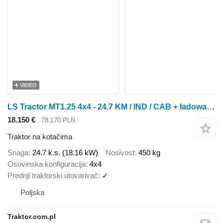
VIDEO
LS Tractor MT1.25 4x4 - 24.7 KM / IND / CAB + ładowacz TUR LL1100
18.150 €
78.170 PLN
Traktor na kotačima
Snaga
24.7 k.s. (18.16 kW)
Nosivost
450 kg
Osovinska konfiguracija
4x4
Prednji traktorski utovarivač
✓
Poljska
Traktor.com.pl