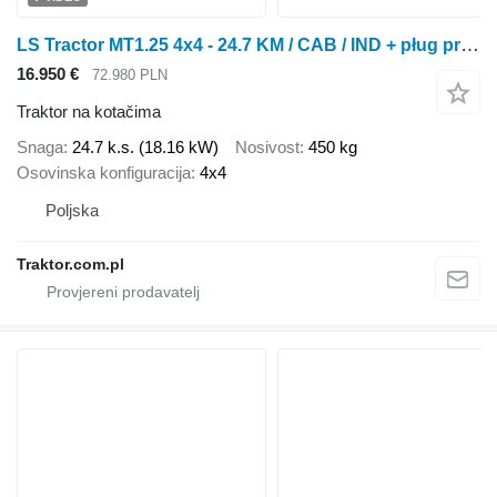
LS Tractor MT1.25 4x4 - 24.7 KM / CAB / IND + pług prosty 150 cm 4F
16.950 €
72.980 PLN
Traktor na kotačima
Snaga
24.7 k.s. (18.16 kW)
Nosivost
450 kg
Osovinska konfiguracija
4x4
Poljska
Traktor.com.pl