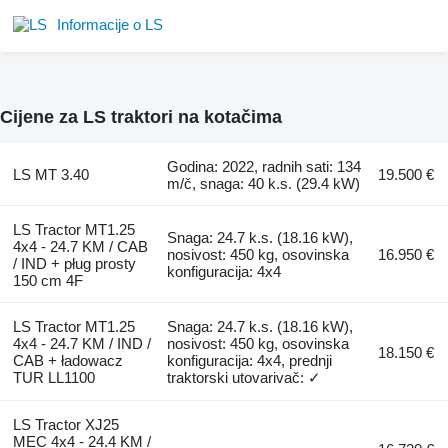
Informacije o LS
Cijene za LS traktori na kotačima
Godina: 2022, radnih sati: 134
LS MT 3.40
19.500 €
m/č, snaga: 40 k.s. (29.4 kW)
LS Tractor MT1.25
Snaga: 24.7 k.s. (18.16 kW),
4x4 - 24.7 KM / CAB
nosivost: 450 kg, osovinska
16.950 €
/ IND + pług prosty
konfiguracija: 4x4
150 cm 4F
LS Tractor MT1.25
Snaga: 24.7 k.s. (18.16 kW),
4x4 - 24.7 KM / IND /
nosivost: 450 kg, osovinska
18.150 €
CAB + ładowacz
konfiguracija: 4x4, prednji
TUR LL1100
traktorski utovarivač: ✓
LS Tractor XJ25
MEC 4x4 - 24.4 KM /