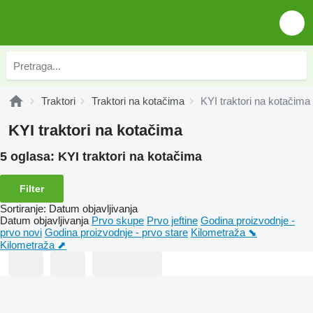
Traktori
Traktori na kotačima
KYI traktori na kotačima
KYI traktori na kotačima
5 oglasa:
KYI traktori na kotačima
Filter
Sortiranje
:
Datum objavljivanja
Datum objavljivanja
Prvo skupe
Prvo jeftine
Godina proizvodnje -
prvo novi
Godina proizvodnje - prvo stare
Kilometraža ⬊
Kilometraža ⬈