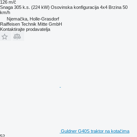
126 m/č
Snaga
305 k.s. (224 kW)
Osovinska konfiguracija
4x4
Brzina
50
km/h
Njemačka, Holle-Grasdorf
Raiffeisen Technik Mitte GmbH
Kontaktirajte prodavatelja
Guldner G40S traktor na kotačima
52