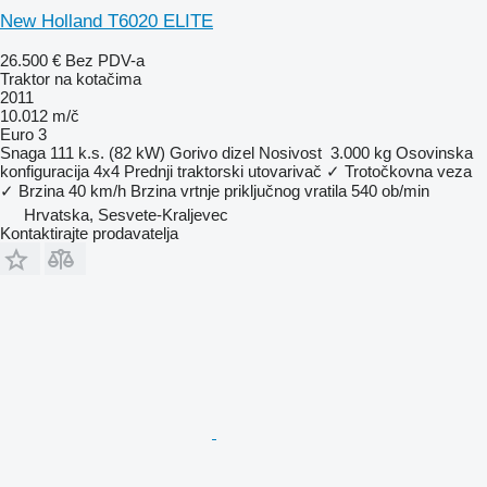
New Holland T6020 ELITE
26.500 €
Bez PDV-a
Traktor na kotačima
2011
10.012 m/č
Euro 3
Snaga
111 k.s. (82 kW)
Gorivo
dizel
Nosivost
3.000 kg
Osovinska
konfiguracija
4x4
Prednji traktorski utovarivač
✓
Trotočkovna veza
✓
Brzina
40 km/h
Brzina vrtnje priključnog vratila
540 ob/min
Hrvatska, Sesvete-Kraljevec
Kontaktirajte prodavatelja