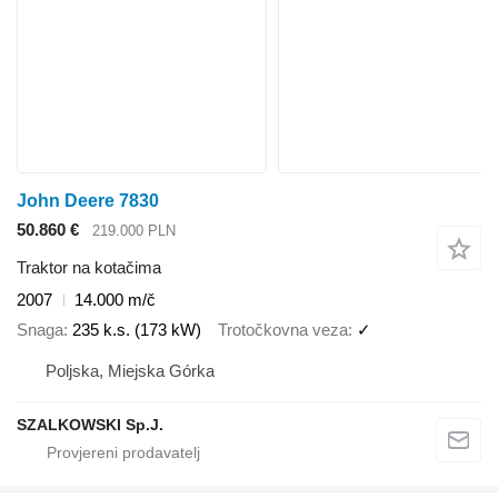
John Deere 7830
50.860 €
219.000 PLN
Traktor na kotačima
2007
14.000 m/č
Snaga
235 k.s. (173 kW)
Trotočkovna veza
✓
Poljska, Miejska Górka
SZALKOWSKI Sp.J.