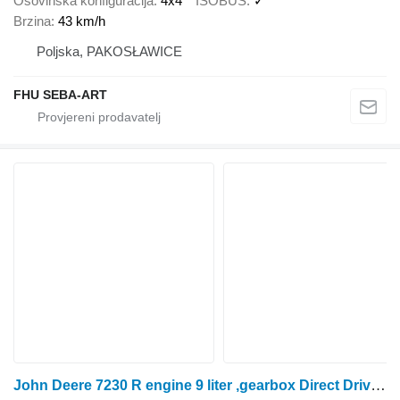
Osovinska konfiguracija
4x4
ISOBUS
✓
Brzina
43 km/h
Poljska, PAKOSŁAWICE
FHU SEBA-ART
John Deere 7230 R engine 9 liter ,gearbox Direct Drive ,GPS