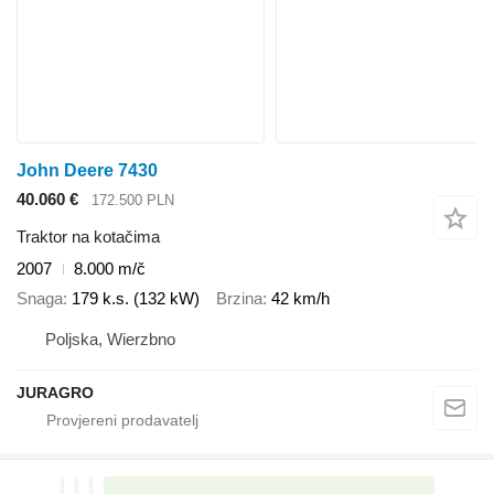
John Deere 7430
40.060 €
172.500 PLN
Traktor na kotačima
2007
8.000 m/č
Snaga
179 k.s. (132 kW)
Brzina
42 km/h
Poljska, Wierzbno
JURAGRO