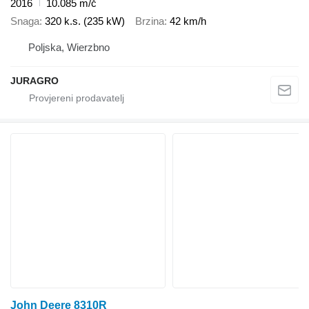
2016
10.085 m/č
Snaga
320 k.s. (235 kW)
Brzina
42 km/h
Poljska, Wierzbno
JURAGRO
John Deere 8310R