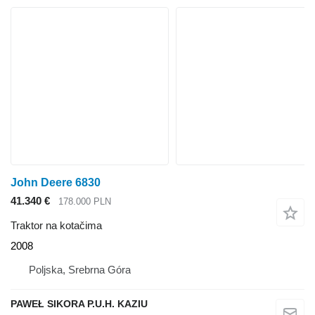
John Deere 6830
41.340 €
178.000 PLN
Traktor na kotačima
2008
Poljska, Srebrna Góra
PAWEŁ SIKORA P.U.H. KAZIU