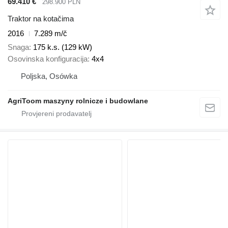
69.410 €
298.900 PLN
Traktor na kotačima
2016
7.289 m/č
Snaga
175 k.s. (129 kW)
Osovinska konfiguracija
4x4
Poljska, Osówka
AgriToom maszyny rolnicze i budowlane