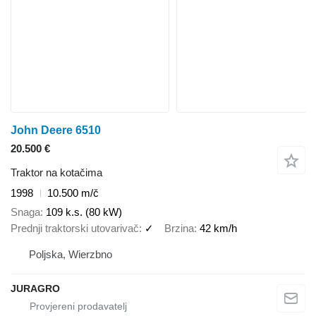
John Deere 6510
20.500 €
Traktor na kotačima
1998
10.500 m/č
Snaga
109 k.s. (80 kW)
Prednji traktorski utovarivač
✓
Brzina
42 km/h
Poljska, Wierzbno
JURAGRO