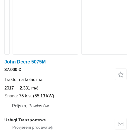
John Deere 5075M
37.000 €
Traktor na kotačima
2017
2.331 m/č
Snaga
75 k.s. (55.13 kW)
Poljska, Pawłosiów
Usługi Transportowe