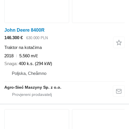
John Deere 8400R
146.300 €
630.000 PLN
Traktor na kotačima
2018
5.560 m/č
Snaga
400 k.s. (294 kW)
Poljska, Cheåmno
Agro-Sieć Maszyny Sp. z o.o.