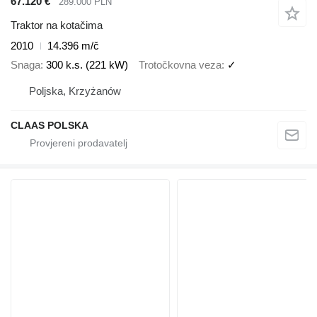
67.120 €
289.000 PLN
Traktor na kotačima
2010
14.396 m/č
Snaga
300 k.s. (221 kW)
Trotočkovna veza
✓
Poljska, Krzyżanów
CLAAS POLSKA