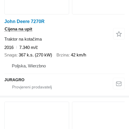
John Deere 7270R
Cijena na upit
Traktor na kotačima
2016
7.340 m/č
Snaga
367 k.s. (270 kW)
Brzina
42 km/h
Poljska, Wierzbno
JURAGRO