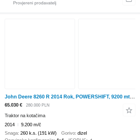
John Deere 8260 R 2014 Rok, POWERSHIFT, 9200 mtg, Nie Malowany, Stan Idealn
65.030 €
280.000 PLN
Traktor na kotačima
2014
9.200 m/č
Snaga
260 k.s. (191 kW)
Gorivo
dizel