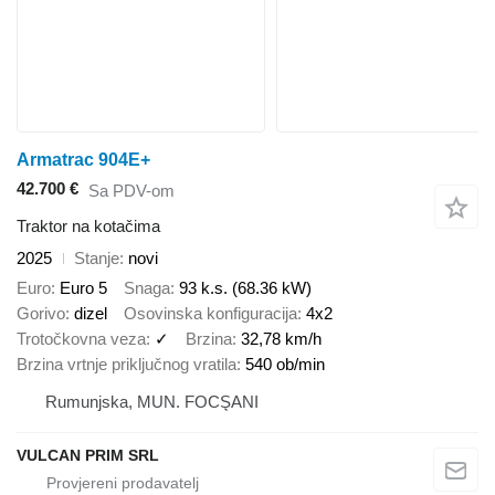
Armatrac 904E+
42.700 €
Sa PDV-om
Traktor na kotačima
2025
Stanje
novi
Euro
Euro 5
Snaga
93 k.s. (68.36 kW)
Gorivo
dizel
Osovinska konfiguracija
4x2
Trotočkovna veza
✓
Brzina
32,78 km/h
Brzina vrtnje priključnog vratila
540 ob/min
Rumunjska, MUN. FOCŞANI
VULCAN PRIM SRL