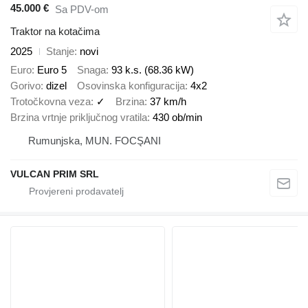
45.000 €
Sa PDV-om
Traktor na kotačima
2025
Stanje
novi
Euro
Euro 5
Snaga
93 k.s. (68.36 kW)
Gorivo
dizel
Osovinska konfiguracija
4x2
Trotočkovna veza
✓
Brzina
37 km/h
Brzina vrtnje priključnog vratila
430 ob/min
Rumunjska, MUN. FOCŞANI
VULCAN PRIM SRL