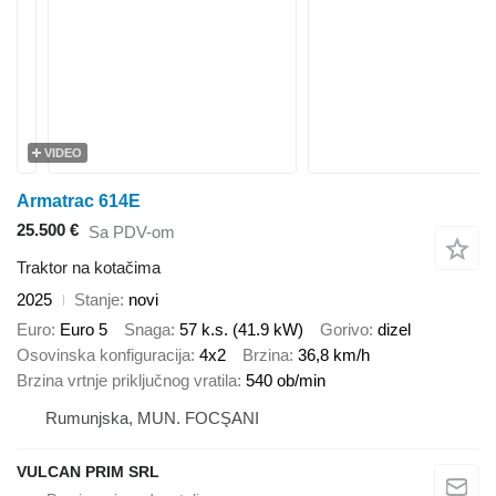
VIDEO
Armatrac 614E
25.500 €
Sa PDV-om
Traktor na kotačima
2025
Stanje
novi
Euro
Euro 5
Snaga
57 k.s. (41.9 kW)
Gorivo
dizel
Osovinska konfiguracija
4x2
Brzina
36,8 km/h
Brzina vrtnje priključnog vratila
540 ob/min
Rumunjska, MUN. FOCŞANI
VULCAN PRIM SRL