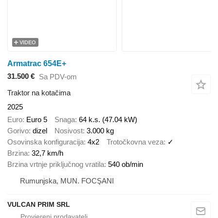
VIDEO
Armatrac 654E+
31.500 €
Sa PDV-om
Traktor na kotačima
2025
Euro
Euro 5
Snaga
64 k.s. (47.04 kW)
Gorivo
dizel
Nosivost
3.000 kg
Osovinska konfiguracija
4x2
Trotočkovna veza
✓
Brzina
32,7 km/h
Brzina vrtnje priključnog vratila
540 ob/min
Rumunjska, MUN. FOCŞANI
VULCAN PRIM SRL