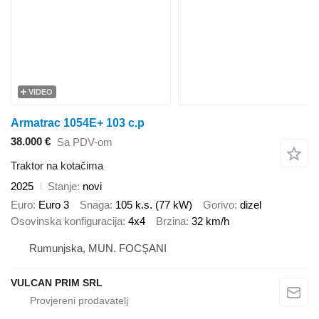
VIDEO
Armatrac 1054E+ 103 c.p
38.000 €
Sa PDV-om
Traktor na kotačima
2025
Stanje
novi
Euro
Euro 3
Snaga
105 k.s. (77 kW)
Gorivo
dizel
Osovinska konfiguracija
4x4
Brzina
32 km/h
Rumunjska, MUN. FOCŞANI
VULCAN PRIM SRL