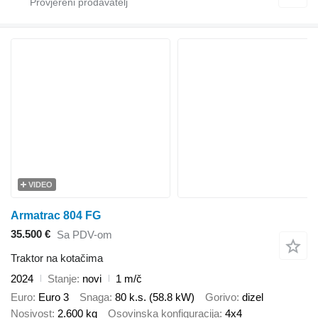
VIDEO
Armatrac 804 FG
35.500 €
Sa PDV-om
Traktor na kotačima
2024
Stanje
novi
1 m/č
Euro
Euro 3
Snaga
80 k.s. (58.8 kW)
Gorivo
dizel
Nosivost
2.600 kg
Osovinska konfiguracija
4x4