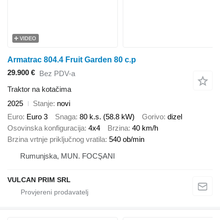
VIDEO
Armatrac 804.4 Fruit Garden 80 c.p
29.900 €
Bez PDV-a
Traktor na kotačima
2025
Stanje
novi
Euro
Euro 3
Snaga
80 k.s. (58.8 kW)
Gorivo
dizel
Osovinska konfiguracija
4x4
Brzina
40 km/h
Brzina vrtnje priključnog vratila
540 ob/min
Rumunjska, MUN. FOCŞANI
VULCAN PRIM SRL