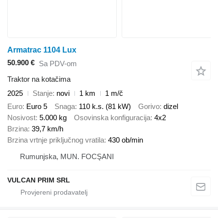
Armatrac 1104 Lux
50.900 €
Sa PDV-om
Traktor na kotačima
2025
Stanje
novi
1 km
1 m/č
Euro
Euro 5
Snaga
110 k.s. (81 kW)
Gorivo
dizel
Nosivost
5.000 kg
Osovinska konfiguracija
4x2
Brzina
39,7 km/h
Brzina vrtnje priključnog vratila
430 ob/min
Rumunjska, MUN. FOCŞANI
VULCAN PRIM SRL