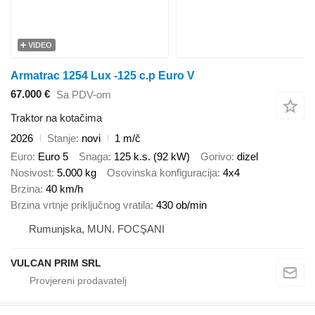
VIDEO
Armatrac 1254 Lux -125 c.p Euro V
67.000 €
Sa PDV-om
Traktor na kotačima
2026
Stanje
novi
1 m/č
Euro
Euro 5
Snaga
125 k.s. (92 kW)
Gorivo
dizel
Nosivost
5.000 kg
Osovinska konfiguracija
4x4
Brzina
40 km/h
Brzina vrtnje priključnog vratila
430 ob/min
Rumunjska, MUN. FOCŞANI
VULCAN PRIM SRL