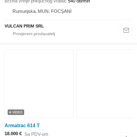
Brzina vrtnje priključnog vratila
540 ob/min
Rumunjska, MUN. FOCŞANI
VULCAN PRIM SRL
VIDEO
Armatrac 614 T
18.000 €
Sa PDV-om