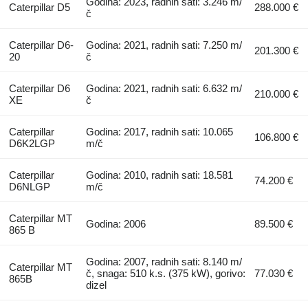
Godina: 2023, radnih sati: 3.246 m/
Caterpillar D5
288.000 €
č
Caterpillar D6-
Godina: 2021, radnih sati: 7.250 m/
201.300 €
20
č
Caterpillar D6
Godina: 2021, radnih sati: 6.632 m/
210.000 €
XE
č
Caterpillar
Godina: 2017, radnih sati: 10.065
106.800 €
D6K2LGP
m/č
Caterpillar
Godina: 2010, radnih sati: 18.581
74.200 €
D6NLGP
m/č
Caterpillar MT
Godina: 2006
89.500 €
865 B
Godina: 2007, radnih sati: 8.140 m/
Caterpillar MT
č, snaga: 510 k.s. (375 kW), gorivo:
77.030 €
865B
dizel