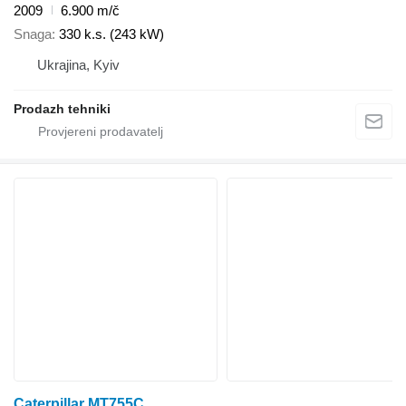
2009
6.900 m/č
Snaga
330 k.s. (243 kW)
Ukrajina, Kyiv
Prodazh tehniki
Caterpillar MT755C