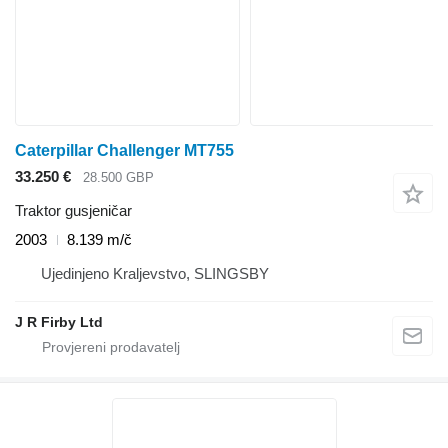
Caterpillar Challenger MT755
33.250 €
28.500 GBP
Traktor gusjeničar
2003
8.139 m/č
Ujedinjeno Kraljevstvo, SLINGSBY
J R Firby Ltd