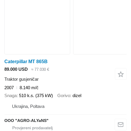
Caterpillar MT 865B
89.000 USD
≈ 77.030 €
Traktor gusjeničar
2007
8.140 m/č
Snaga
510 k.s. (375 kW)
Gorivo
dizel
Ukrajina, Poltava
OOO "AGRO-ALYaNS"