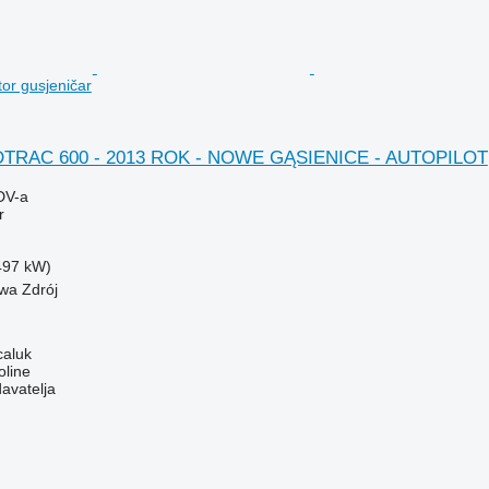
or gusjeničar
DTRAC 600 - 2013 ROK - NOWE GĄSIENICE - AUTOPILOT
DV-a
r
(497 kW)
wa Zdrój
caluk
oline
davatelja