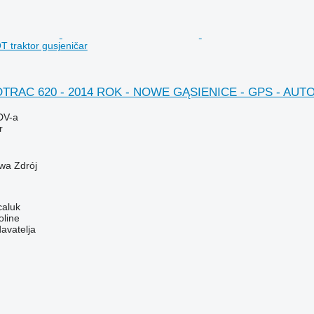
 traktor gusjeničar
DTRAC 620 - 2014 ROK - NOWE GĄSIENICE - GPS - AUT
DV-a
r
wa Zdrój
caluk
oline
davatelja