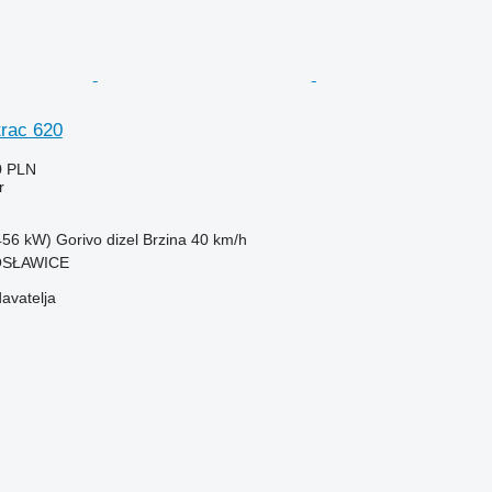
rac 620
0 PLN
r
(456 kW)
Gorivo
dizel
Brzina
40 km/h
KOSŁAWICE
davatelja