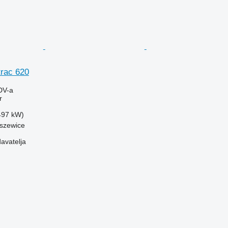
rac 620
DV-a
r
(497 kW)
oszewice
davatelja