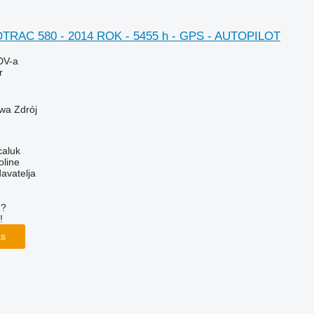
TRAC 580 - 2014 ROK - 5455 h - GPS - AUTOPILOT
DV-a
r
wa Zdrój
caluk
oline
davatelja
u?
!
as