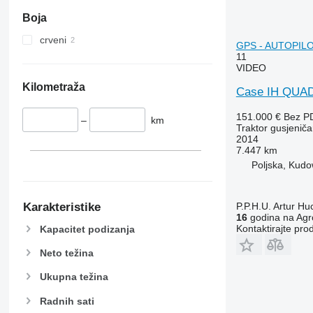
Boja
crveni
GPS - AUTOPILOT
11
VIDEO
Kilometraža
Case IH QUA
151.000 €
Bez P
–
km
Traktor gusjeniča
2014
7.447 km
Poljska, Kudo
P.P.H.U. Artur Hu
Karakteristike
16
godina na Agr
Kontaktirajte pro
Kapacitet podizanja
Neto težina
Ukupna težina
Radnih sati