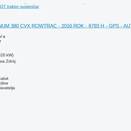
T traktor gusjeničar
NUM 380 CVX ROWTRAC - 2016 ROK - 6793 H - GPS - A
V-a
r
(320 kW)
wa Zdrój
caluk
oline
davatelja