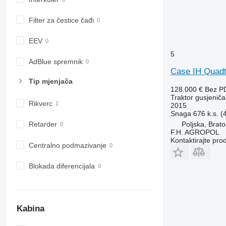
Filter za čestice čađi
EEV
5
AdBlue spremnik
Case IH Quadt
Tip mјenjača
128.000 €
Bez P
Traktor gusjeniča
Rikverc
2015
Snaga
676 k.s. 
Poljska, Brat
Retarder
F.H. AGROPOL
Kontaktirajte pro
Centralno podmazivanje
Blokada diferencijala
Kabina