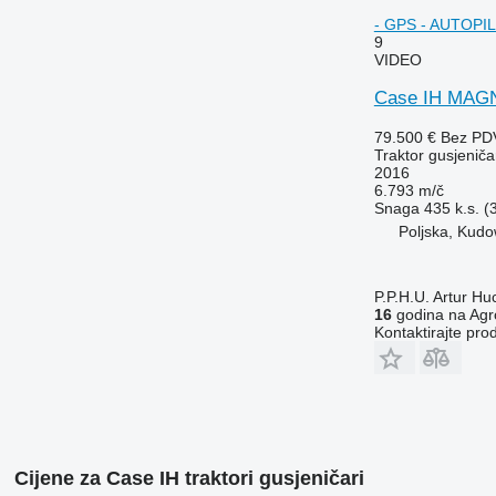
- GPS - AUTOPILO
9
VIDEO
Case IH MAG
79.500 €
Bez PD
Traktor gusjeniča
2016
6.793 m/č
Snaga
435 k.s. 
Poljska, Kudo
P.P.H.U. Artur Hu
16
godina na Agr
Kontaktirajte pro
Cijene za Case IH traktori gusjeničari