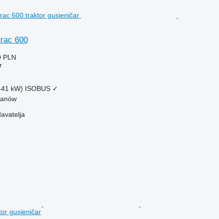
rac 600
0 PLN
r
(441 kW)
ISOBUS
✓
żanów
davatelja
or gusjeničar