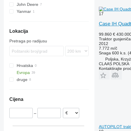
John Deere
Quadtrac
MT
Magnum 380
Yanmar
9560
Quadtrac 580
17
9620
AC
Quadtrac 600
Case IH Quadt
9630
Quadtrac 620
Lokacija
H-series
99.860 €
430.00
Traktor gusjeniča
Pretraga po radijusu
2012
7.772 m/č
Snaga
600 k.s. 
Poljska, Krzy
CLAAS POLSKA
Hrvatska
Kontaktirajte pro
Evropa
druge
Njemačka
Poljska
Ukrajina
Kłodzko
Danska
Cijena
Bratoszewice
Češka
Kutno
Nizozemska
–
Nysa
Letonija
Rumunjska
AUTOPILOT trakt
Mađarska