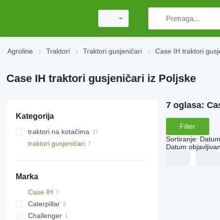
Agroline
Traktori
Traktori gusjeničari
Case IH traktori gusj
Case IH traktori gusjeničari iz Poljske
7 oglasa:
Cas
Kategorija
Filter
traktori na kotačima
Sortiranje
:
Datum 
traktori gusjeničari
Datum objavljivan
Marka
Case IH
Caterpillar
CVX
Challenger
Magnum
D series