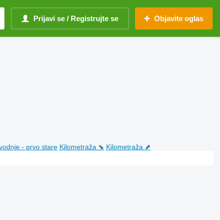
Prijavi se / Registrujte se
Objavite oglas
vodnje - prvo stare
Kilometraža ⬊
Kilometraža ⬈