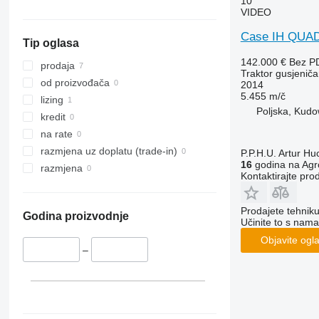
10
prikaži sve
VIDEO
Case IH QUAD
Tip oglasa
142.000 €
Bez P
prodaja
Traktor gusjeniča
od proizvođača
2014
5.455 m/č
lizing
Poljska, Kudo
kredit
na rate
razmjena uz doplatu (trade-in)
P.P.H.U. Artur Hu
16
godina na Agr
razmjena
Kontaktirajte pro
Prodajete tehnik
Godina proizvodnje
Učinite to s nama
Objavite ogl
–