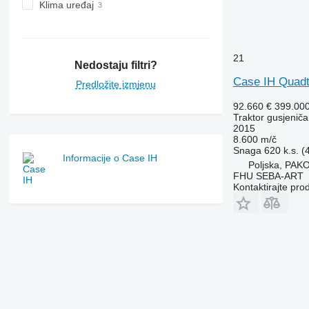
Klima uređaj
21
Nedostaju filtri?
Case IH Quadt
Predložite izmjenu
92.660 €
399.00
Traktor gusjeniča
2015
8.600 m/č
Snaga
620 k.s. 
Informacije o Case IH
Poljska, PA
FHU SEBA-ART
Kontaktirajte pro