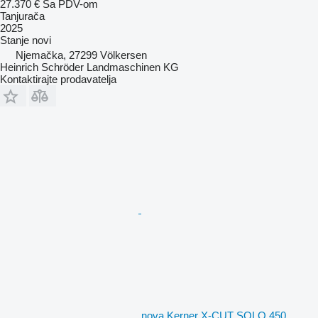
27.370 €
Sa PDV-om
Tanjurača
2025
Stanje
novi
Njemačka, 27299 Völkersen
Heinrich Schröder Landmaschinen KG
Kontaktirajte prodavatelja
nova Kerner X-CUT SOLO 450