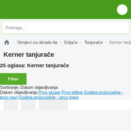
Strojevi za obradu tla
Drljače
Tanjurače
Kerner tan
Kerner tanjurače
25 oglasa:
Kerner tanjurače
Filter
Sortiranje
:
Datum objavljivanja
Datum objavljivanja
Prvo skupe
Prvo jeftine
Godina proizvodnje -
prvo novi
Godina proizvodnje - prvo stare