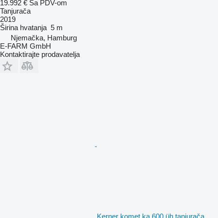
19.992 €
Sa PDV-om
Tanjurača
2019
Širina hvatanja
5 m
Njemačka, Hamburg
E-FARM GmbH
Kontaktirajte prodavatelja
Kerner komet ka 600 üh tanjurača