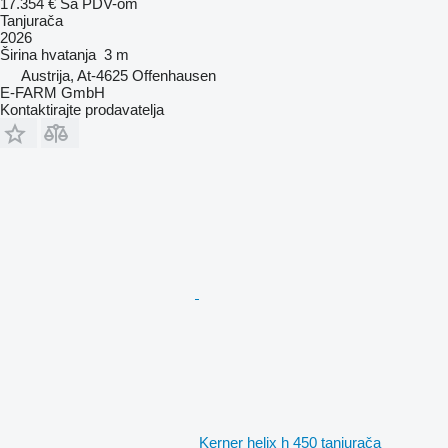
17.354 €
Sa PDV-om
Tanjurača
2026
Širina hvatanja
3 m
Austrija, At-4625 Offenhausen
E-FARM GmbH
Kontaktirajte prodavatelja
Kerner helix h 450 tanjurača