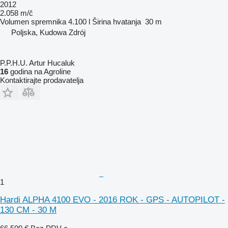
2012
2.058 m/č
Volumen spremnika
4.100 l
Širina hvatanja
30 m
Poljska, Kudowa Zdrój
P.P.H.U. Artur Hucaluk
16
godina na Agroline
Kontaktirajte prodavatelja
1
Hardi ALPHA 4100 EVO - 2016 ROK - GPS - AUTOPILOT -
130 CM - 30 M