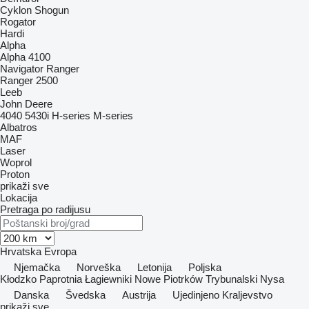
Cyklon
Shogun
Rogator
Hardi
Alpha
Alpha 4100
Navigator
Ranger
Ranger 2500
Leeb
John Deere
4040
5430i
H-series
M-series
Albatros
MAF
Laser
Woprol
Proton
prikaži sve
Lokacija
Pretraga po radijusu
Hrvatska
Evropa
Njemačka
Norveška
Letonija
Poljska
Kłodzko
Paprotnia
Łagiewniki Nowe
Piotrków Trybunalski
Nysa
Danska
Švedska
Austrija
Ujedinjeno Kraljevstvo
prikaži sve