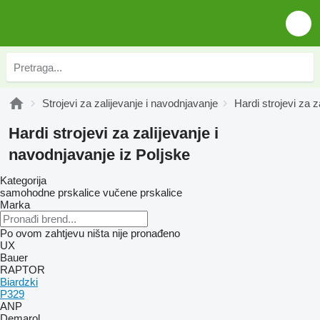
Strojevi za zaliјеvanje i navodnjavanje
Hardi strojevi za z
Hardi strojevi za zaliјеvanje i
navodnjavanje iz Poljske
Kategorija
samohodne prskalice
vučene prskalice
Marka
Po ovom zahtjevu ništa nije pronađeno
UX
Bauer
RAPTOR
Biardzki
P329
ANP
Demarol