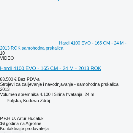
Hardi 4100 EVO - 165 CM - 24 M -
2013 ROK samohodna prskalica
10
VIDEO
Hardi 4100 EVO - 165 CM - 24 M - 2013 ROK
88.500 €
Bez PDV-a
Strojevi za zaliјеvanje i navodnjavanje - samohodna prskalica
2013
Volumen spremnika
4.100 l
Širina hvatanja
24 m
Poljska, Kudowa Zdrój
P.P.H.U. Artur Hucaluk
16
godina na Agroline
Kontaktirajte prodavatelja