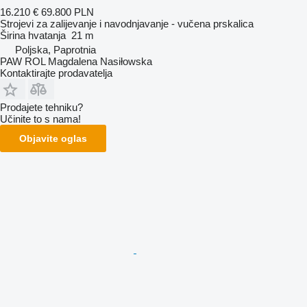
16.210 €
69.800 PLN
Strojevi za zaliјеvanje i navodnjavanje - vučena prskalica
Širina hvatanja
21 m
Poljska, Paprotnia
PAW ROL Magdalena Nasiłowska
Kontaktirajte prodavatelja
Prodajete tehniku?
Učinite to s nama!
Objavite oglas