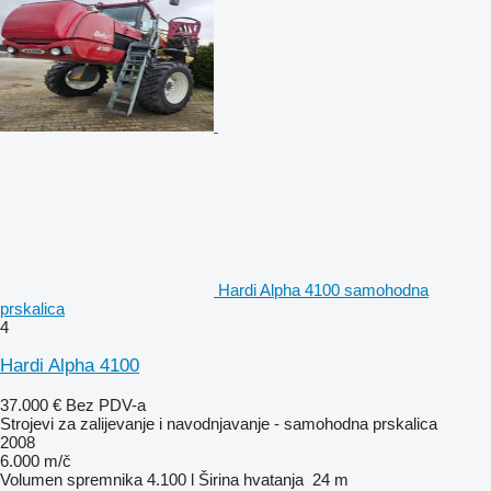
Hardi Alpha 4100 samohodna
prskalica
4
Hardi Alpha 4100
37.000 €
Bez PDV-a
Strojevi za zaliјеvanje i navodnjavanje - samohodna prskalica
2008
6.000 m/č
Volumen spremnika
4.100 l
Širina hvatanja
24 m