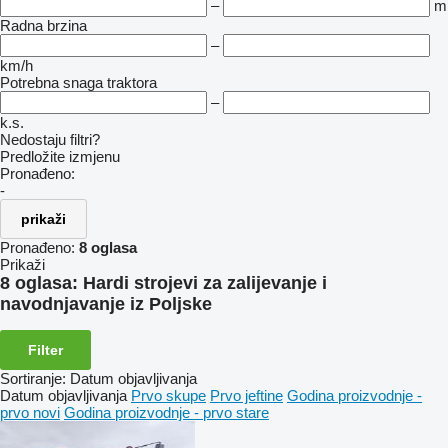
–
m
Radna brzina
–
km/h
Potrebna snaga traktora
–
k.s.
Nedostaju filtri?
Predložite izmjenu
Pronađeno:
-
prikaži
Pronađeno:
8 oglasa
Prikaži
8 oglasa:
Hardi strojevi za zaliјеvanje i
navodnjavanje iz Poljske
Filter
Sortiranje
:
Datum objavljivanja
Datum objavljivanja
Prvo skupe
Prvo jeftine
Godina proizvodnje -
prvo novi
Godina proizvodnje - prvo stare