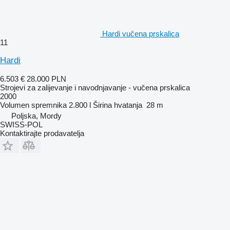
Hardi vučena prskalica
11
Hardi
6.503 €
28.000 PLN
Strojevi za zaliјеvanje i navodnjavanje - vučena prskalica
2000
Volumen spremnika
2.800 l
Širina hvatanja
28 m
Poljska, Mordy
SWISS-POL
Kontaktirajte prodavatelja