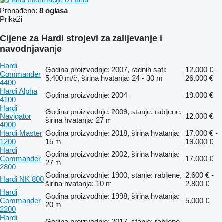
Pronađeno:
8 oglasa
Prikaži
Cijene za Hardi strojevi za zaliјеvanje i
navodnjavanje
Hardi
Godina proizvodnje: 2007, radnih sati:
12.000 € -
Commander
5.400 m/č, širina hvatanja: 24 - 30 m
26.000 €
4400
Hardi Alpha
Godina proizvodnje: 2004
19.000 €
4100
Hardi
Godina proizvodnje: 2009, stanje: rabljene,
Navigator
12.000 €
širina hvatanja: 27 m
4000
Hardi Master
Godina proizvodnje: 2018, širina hvatanja:
17.000 € -
1200
15 m
19.000 €
Hardi
Godina proizvodnje: 2002, širina hvatanja:
Commander
17.000 €
27 m
2800
Godina proizvodnje: 1900, stanje: rabljene,
2.600 € -
Hardi NK 800
širina hvatanja: 10 m
2.800 €
Hardi
Godina proizvodnje: 1998, širina hvatanja:
Commander
5.000 €
20 m
2200
Hardi
Godina proizvodnje: 2017, stanje: rabljene,