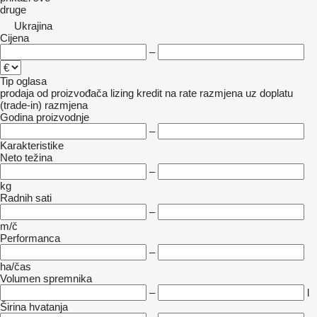
druge
Ukrajina
Cijena
–
Tip oglasa
prodaja
od proizvođača
lizing
kredit
na rate
razmjena uz doplatu
(trade-in)
razmjena
Godina proizvodnje
–
Karakteristike
Neto težina
–
kg
Radnih sati
–
m/č
Performanca
–
ha/čas
Volumen spremnika
–
l
Širina hvatanja