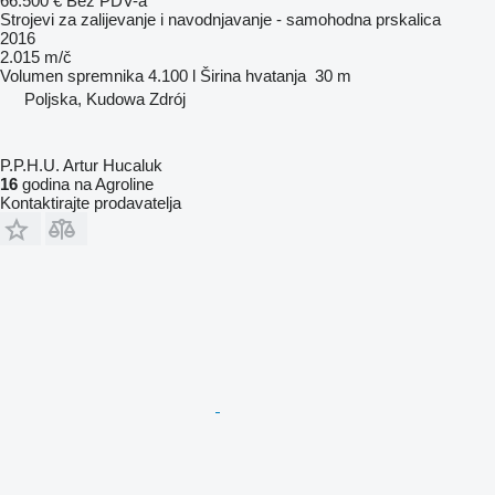
66.500 €
Bez PDV-a
Strojevi za zaliјеvanje i navodnjavanje - samohodna prskalica
2016
2.015 m/č
Volumen spremnika
4.100 l
Širina hvatanja
30 m
Poljska, Kudowa Zdrój
P.P.H.U. Artur Hucaluk
16
godina na Agroline
Kontaktirajte prodavatelja