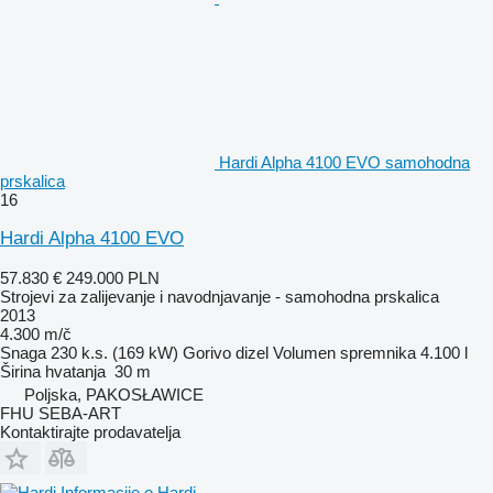
Hardi Alpha 4100 EVO samohodna
prskalica
16
Hardi Alpha 4100 EVO
57.830 €
249.000 PLN
Strojevi za zaliјеvanje i navodnjavanje - samohodna prskalica
2013
4.300 m/č
Snaga
230 k.s. (169 kW)
Gorivo
dizel
Volumen spremnika
4.100 l
Širina hvatanja
30 m
Poljska, PAKOSŁAWICE
FHU SEBA-ART
Kontaktirajte prodavatelja
Informacije o Hardi