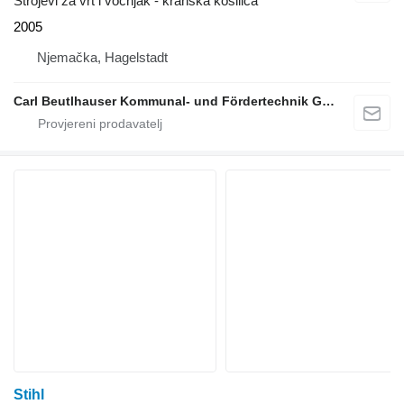
Strojevi za vrt i voćnjak - kranska kosilica
2005
Njemačka, Hagelstadt
Carl Beutlhauser Kommunal- und Fördertechnik GmbH & Co. KG
Stihl