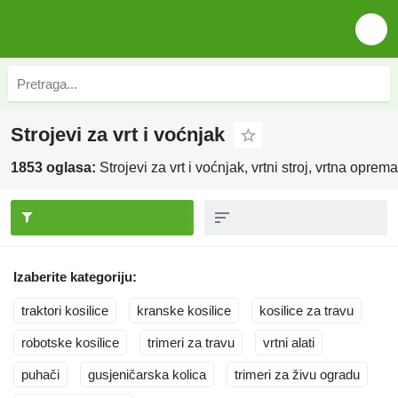
Strojevi za vrt i voćnjak
1853 oglasa:
Strojevi za vrt i voćnjak, vrtni stroj, vrtna oprema,
Izaberite kategoriju:
traktori kosilice
kranske kosilice
kosilice za travu
robotske kosilice
trimeri za travu
vrtni alati
puhači
gusjeničarska kolica
trimeri za živu ogradu