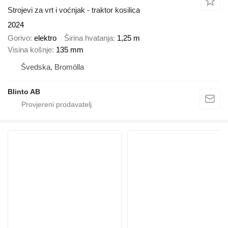
Strojevi za vrt i voćnjak - traktor kosilica
2024
Gorivo
elektro
Širina hvatanja
1,25 m
Visina košnjе
135 mm
Švedska, Bromölla
Blinto AB