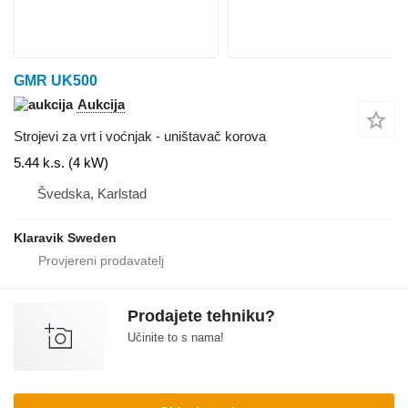
GMR UK500
Aukcija
Strojevi za vrt i voćnjak - uništavač korova
5.44 k.s. (4 kW)
Švedska, Karlstad
Klaravik Sweden
Prodajete tehniku?
Učinite to s nama!