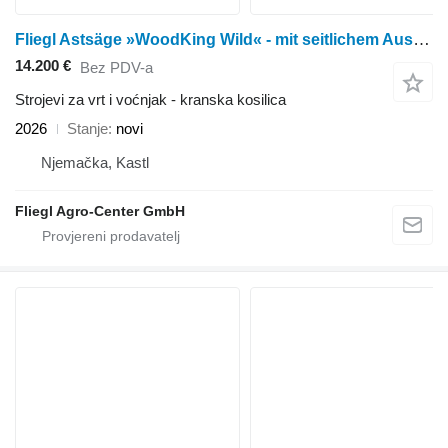
Fliegl Astsäge »WoodKing Wild« - mit seitlichem Ausschub / Euronormaufn
14.200 €
Bez PDV-a
Strojevi za vrt i voćnjak - kranska kosilica
2026
Stanje
novi
Njemačka, Kastl
Fliegl Agro-Center GmbH