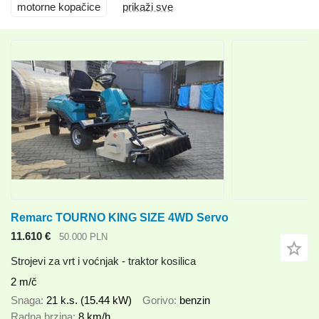
motorne kopačice
prikaži sve
Remarc TOURNO KING SIZE 4WD Servo
11.610 €
50.000 PLN
Strojevi za vrt i voćnjak - traktor kosilica
2 m/č
Snaga
21 k.s. (15.44 kW)
Gorivo
benzin
Radna brzina
8 km/h