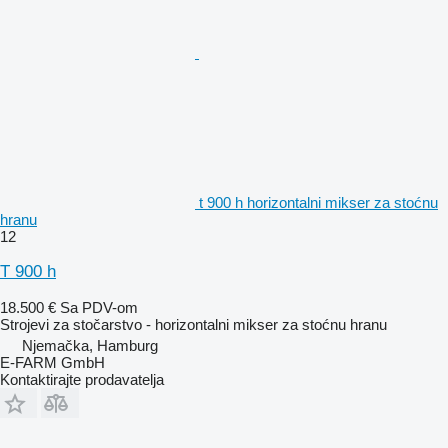
t 900 h horizontalni mikser za stoćnu
hranu
12
T 900 h
18.500 €
Sa PDV-om
Strojevi za stočarstvo - horizontalni mikser za stoćnu hranu
Njemačka, Hamburg
E-FARM GmbH
Kontaktirajte prodavatelja