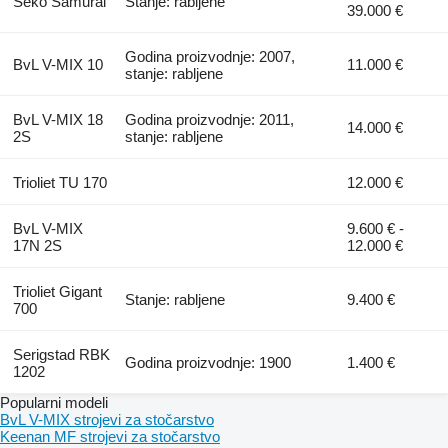
Seko Samurai
Stanje: rabljene
39.000 €
Godina proizvodnje: 2007,
BvL V-MIX 10
11.000 €
stanje: rabljene
BvL V-MIX 18
Godina proizvodnje: 2011,
14.000 €
2S
stanje: rabljene
Trioliet TU 170
12.000 €
BvL V-MIX
9.600 € -
17N 2S
12.000 €
Trioliet Gigant
Stanje: rabljene
9.400 €
700
Serigstad RBK
Godina proizvodnje: 1900
1.400 €
1202
Popularni modeli
BvL V-MIX strojevi za stočarstvo
Keenan MF strojevi za stočarstvo