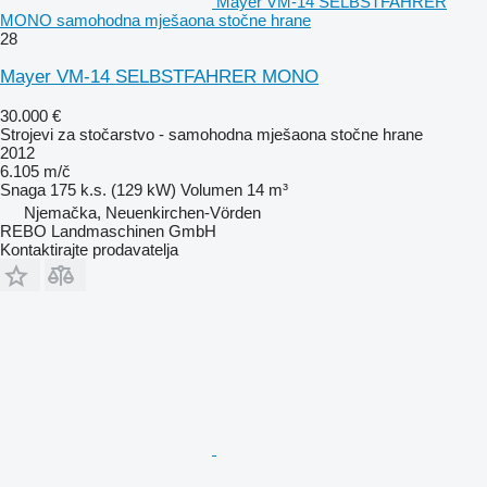
Mayer VM-14 SELBSTFAHRER
MONO samohodna mješaona stočne hrane
28
Mayer VM-14 SELBSTFAHRER MONO
30.000 €
Strojevi za stočarstvo - samohodna mješaona stočne hrane
2012
6.105 m/č
Snaga
175 k.s. (129 kW)
Volumen
14 m³
Njemačka, Neuenkirchen-Vörden
REBO Landmaschinen GmbH
Kontaktirajte prodavatelja