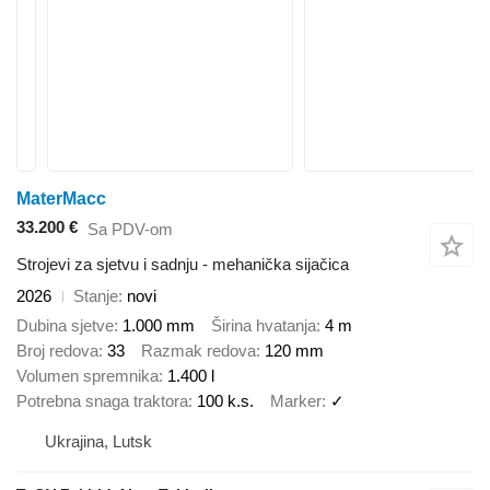
MaterMacc
33.200 €
Sa PDV-om
Strojevi za sjetvu i sadnju - mehanička sijačica
2026
Stanje
novi
Dubina sjetve
1.000 mm
Širina hvatanja
4 m
Broj redova
33
Razmak redova
120 mm
Volumen spremnika
1.400 l
Potrebna snaga traktora
100 k.s.
Marker
✓
Ukrajina, Lutsk