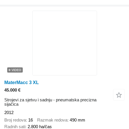
VIDEO
MaterMacc 3 XL
45.000 €
Strojevi za sjetvu i sadnju - pneumatska precizna
sijačica
2012
Broj redova
16
Razmak redova
490 mm
Radnih sati
2.800 ha/čas