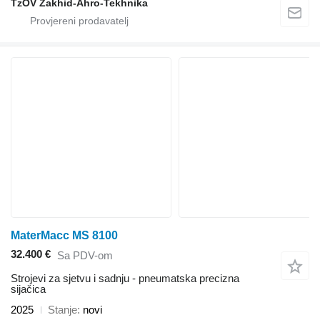
TzOV Zakhid-Ahro-Tekhnika
MaterMacc MS 8100
32.400 €
Sa PDV-om
Strojevi za sjetvu i sadnju - pneumatska precizna
sijačica
2025
Stanje
novi