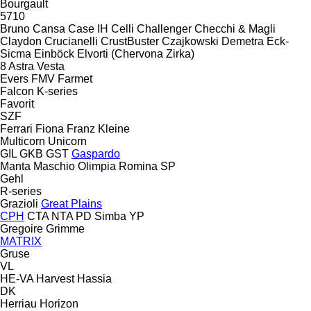
Bourgault
5710
Bruno
Cansa
Case IH
Celli
Challenger
Checchi & Magli
Claydon
Crucianelli
CrustBuster
Czajkowski
Demetra
Eck-
Sicma
Einböck
Elvorti (Chervona Zirka)
8
Astra
Vesta
Evers
FMV
Farmet
Falcon
K-series
Favorit
SZF
Ferrari
Fiona
Franz Kleine
Multicorn
Unicorn
GIL
GKB
GST
Gaspardo
Manta
Maschio
Olimpia
Romina
SP
Gehl
R-series
Grazioli
Great Plains
CPH
CTA
NTA
PD
Simba
YP
Gregoire
Grimme
MATRIX
Gruse
VL
HE-VA
Harvest
Hassia
DK
Herriau
Horizon