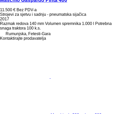
Maschio Gaspardo Pinta 400
11.500 €
Bez PDV-a
Strojevi za sjetvu i sadnju - pneumatska sijačica
2017
Razmak redova
140 mm
Volumen spremnika
1.000 l
Potrebna
snaga traktora
100 k.s.
Rumunjska, Fetesti-Gara
Kontaktirajte prodavatelja