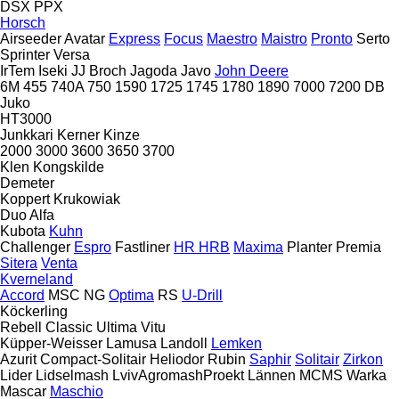
DSX
PPX
Horsch
Airseeder
Avatar
Express
Focus
Maestro
Maistro
Pronto
Serto
Sprinter
Versa
IrTem
Iseki
JJ Broch
Jagoda
Javo
John Deere
6M
455
740A
750
1590
1725
1745
1780
1890
7000
7200
DB
Juko
HT3000
Junkkari
Kerner
Kinze
2000
3000
3600
3650
3700
Klen
Kongskilde
Demeter
Koppert
Krukowiak
Duo Alfa
Kubota
Kuhn
Challenger
Espro
Fastliner
HR
HRB
Maxima
Planter
Premia
Sitera
Venta
Kverneland
Accord
MSC
NG
Optima
RS
U-Drill
Köckerling
Rebell Classic
Ultima
Vitu
Küpper-Weisser
Lamusa
Landoll
Lemken
Azurit
Compact-Solitair
Heliodor
Rubin
Saphir
Solitair
Zirkon
Lider
Lidselmash
LvivAgromashProekt
Lännen
MCMS Warka
Mascar
Maschio