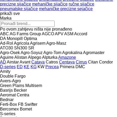
precizne sijačice
mehaničke sijačice
ručne sijačice
pneumatske sijačice
mehaničke precizne sejačice
prikaži sve
Marka
Po ovom zahtjevu ništa nije pronađeno
ABC
AG Farms Group
AGCO
APV
ASM
Accord
DA
Monopill
Optima
Ad-Rol
Agricola
Agrisem
Agro-Masz
ATO30
SN300
SR
Agro-Osek
Agro-Soyuz
Agro-Tom
Agrokalina
Agromaster
Aguirre
Alistan
Alpego
Alpturka
Amazone
AD
Airstar
Avant
Cataya
Catros
Centaya
Cirrus
Citan
Condor
D-series
ED
KE
KG
KW
Precea
Primera DMC
Amity
Double
Fargo
Avers-Agro
Green Plains
Multisem
Basrijs
Becker
Aeromat
Centra
Bednar
Ferti-Box FB
Swifter
Bercomex
Bomet
S-series