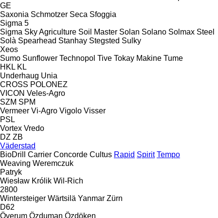
GE
Saxonia
Schmotzer
Seca
Sfoggia
Sigma 5
Sigma
Sky Agriculture
Soil Master
Solan
Solano
Solmax Steel
Solà
Spearhead
Stanhay
Stegsted
Sulky
Xeos
Sumo
Sunflower
Technopol
Tive
Tokay Makine
Tume
HKL
KL
Underhaug
Unia
CROSS
POLONEZ
VICON
Veles-Agro
SZM
SPM
Vermeer
Vi-Agro
Vigolo
Visser
PSL
Vortex
Vredo
DZ
ZB
Väderstad
BioDrill
Carrier
Concorde
Cultus
Rapid
Spirit
Tempo
Weaving
Weremczuk
Patryk
Wiesław Królik
Wil-Rich
2800
Wintersteiger
Wärtsilä
Yanmar
Zürn
D62
Överum
Özduman
Özdöken