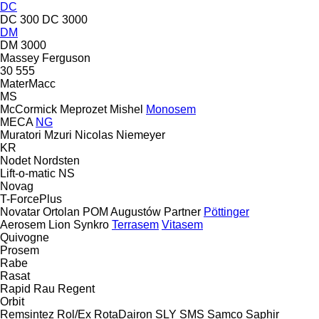
DC
DC 300
DC 3000
DM
DM 3000
Massey Ferguson
30
555
MaterMacc
MS
McCormick
Meprozet
Mishel
Monosem
MECA
NG
Muratori
Mzuri
Nicolas
Niemeyer
KR
Nodet
Nordsten
Lift-o-matic
NS
Novag
T-ForcePlus
Novatar
Ortolan
POM Augustów
Partner
Pöttinger
Aerosem
Lion
Synkro
Terrasem
Vitasem
Quivogne
Prosem
Rabe
Rasat
Rapid
Rau
Regent
Orbit
Remsintez
Rol/Ex
RotaDairon
SLY
SMS
Samco
Saphir