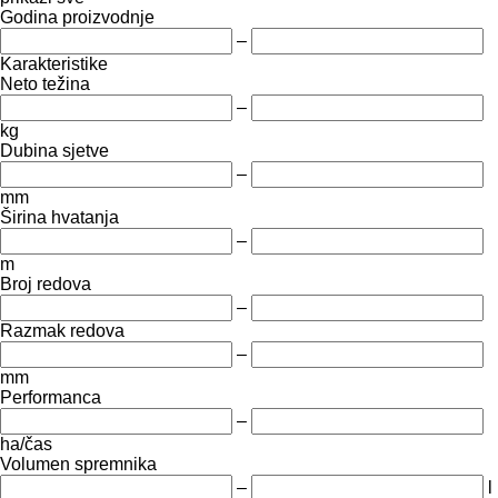
Godina proizvodnje
–
Karakteristike
Neto težina
–
kg
Dubina sjetve
–
mm
Širina hvatanja
–
m
Broj redova
–
Razmak redova
–
mm
Performanca
–
ha/čas
Volumen spremnika
–
l