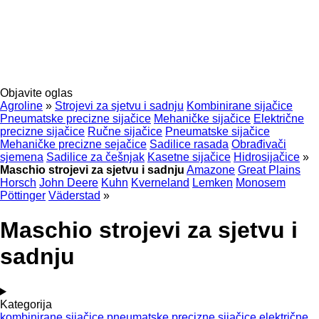
Objavite oglas
Agroline
»
Strojevi za sjetvu i sadnju
Kombinirane sijačice
Pneumatske precizne sijačice
Mehaničke sijačice
Električne
precizne sijačice
Ručne sijačice
Pneumatske sijačice
Mehaničke precizne sejačice
Sadilice rasada
Obrađivači
sjemena
Sadilice za češnjak
Kasetne sijačice
Hidrosijačice
»
Maschio strojevi za sjetvu i sadnju
Amazone
Great Plains
Horsch
John Deere
Kuhn
Kverneland
Lemken
Monosem
Pöttinger
Väderstad
»
Maschio strojevi za sjetvu i
sadnju
Kategorija
kombinirane sijačice
pneumatske precizne sijačice
električne