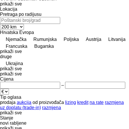
prikaži sve
Lokacija
Pretraga po radijusu
Hrvatska
Evropa
Njemačka
Rumunjska
Poljska
Austrija
Litvanija
Francuska
Bugarska
prikaži sve
druge
Ukrajina
prikaži sve
prikaži sve
Cijena
–
Tip oglasa
prodaja
aukcija
od proizvođača
lizing
kredit
na rate
razmjena
uz doplatu (trade-in)
razmjena
prikaži sve
Stanje
novi
rabljene
prikaži sve