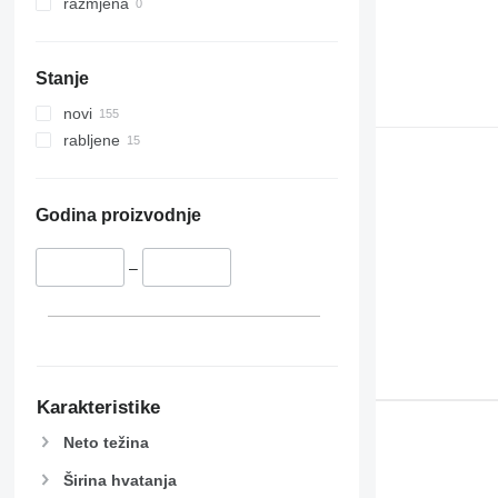
razmjena
Stanje
novi
rabljene
Godina proizvodnje
–
Karakteristike
Neto težina
Širina hvatanja