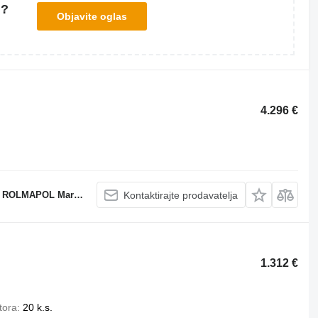
u?
Objavite oglas
4.296 €
POL Marcin Dziekan
Kontaktirajte prodavatelja
1.312 €
tora
20 k.s.