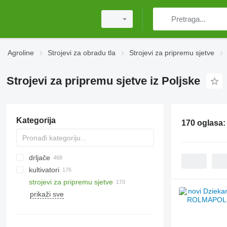
Agroline
Strojevi za obradu tla
Strojevi za pripremu sjetve
Strojevi za pripremu sjetve iz Poljske
Kategorija
170 oglasa
drljače
kultivatori
tanjurače
strojevi za pripremu sjetve
opružne drljače
prikaži sve
zupčaste drljače
valjci za sjeckanje
traktorski malčeri
roto drljače
cambridge valjci
samohodni malčeri
drljače za konjičke arene
prstenasti valjci
drugi malčeri