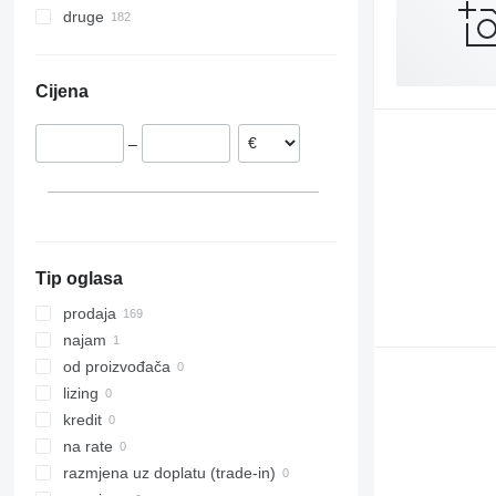
druge
Poljska
Łuków
Njemačka
Ukrajina
Słupia
Rumunjska
Cijena
Poznań
Mađarska
Rzędziany
Austrija
–
Głogówek
Letonija
Zblewo
Litvanija
Bolechowice
Francuska
prikaži sve
Główczyce
Tip oglasa
prodaja
najam
od proizvođača
lizing
kredit
na rate
razmjena uz doplatu (trade-in)