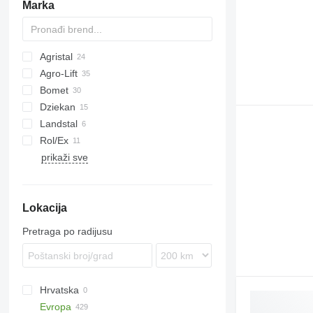
Marka
glatki valjci
ostali poljoprivredni valjci
Agristal
Agro-Lift
Bomet
Dziekan
U-series
Landstal
Z-series
Tiger
Rebell Classic
Rol/Ex
Kompaktor
prikaži sve
Korund
Lokacija
Pretraga po radijusu
Hrvatska
Evropa