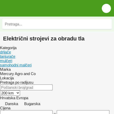
Električni strojevi za obradu tla
Kategorija
drljače
tanjurače
mulčeri
samohodni malčeri
Marka
Mercury Agro and Co
Lokacija
Pretraga po radijusu
Hrvatska
Evropa
Danska
Bugarska
Cijena
–