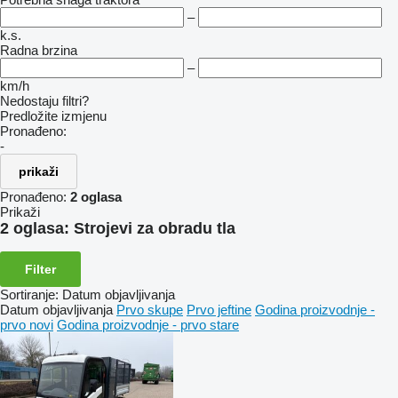
–
k.s.
Radna brzina
–
km/h
Nedostaju filtri?
Predložite izmjenu
Pronađeno:
-
prikaži
Pronađeno:
2 oglasa
Prikaži
2 oglasa:
Strojevi za obradu tla
Filter
Sortiranje
:
Datum objavljivanja
Datum objavljivanja
Prvo skupe
Prvo jeftine
Godina proizvodnje -
prvo novi
Godina proizvodnje - prvo stare