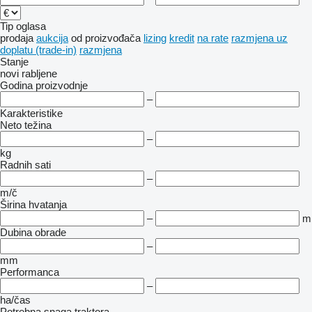
Tip oglasa
prodaja
aukcija
od proizvođača
lizing
kredit
na rate
razmjena uz
doplatu (trade-in)
razmjena
Stanje
novi
rabljene
Godina proizvodnje
–
Karakteristike
Neto težina
–
kg
Radnih sati
–
m/č
Širina hvatanja
–
m
Dubina obrade
–
mm
Performanca
–
ha/čas
Potrebna snaga traktora