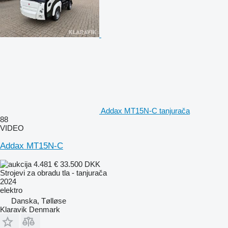
Addax MT15N-C tanjurača
88
VIDEO
Addax MT15N-C
4.481 €
33.500 DKK
Strojevi za obradu tla - tanjurača
2024
elektro
Danska, Tølløse
Klaravik Denmark