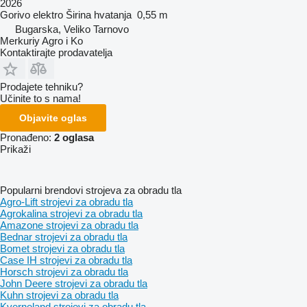
2026
Gorivo
elektro
Širina hvatanja
0,55 m
Bugarska, Veliko Tarnovo
Merkuriy Agro i Ko
Kontaktirajte prodavatelja
Prodajete tehniku?
Učinite to s nama!
Objavite oglas
Pronađeno:
2 oglasa
Prikaži
Popularni brendovi strojeva za obradu tla
Agro-Lift strojevi za obradu tla
Agrokalina strojevi za obradu tla
Amazone strojevi za obradu tla
Bednar strojevi za obradu tla
Bomet strojevi za obradu tla
Case IH strojevi za obradu tla
Horsch strojevi za obradu tla
John Deere strojevi za obradu tla
Kuhn strojevi za obradu tla
Kverneland strojevi za obradu tla