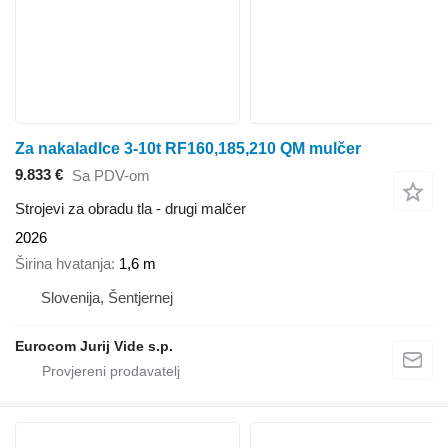
Za nakaladlce 3-10t RF160,185,210 QM mulčer
9.833 €
Sa PDV-om
Strojevi za obradu tla - drugi malčer
2026
Širina hvatanja
1,6 m
Slovenija, Šentjernej
Eurocom Jurij Vide s.p.