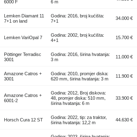
6000 F
6 m
Lemken Diamant 11
Godina: 2016, broj kućišta:
34.000 €
7+1 on land
7+1
Godina: 2002, broj kućišta:
Lemken VariOpal 7
15.700 €
4+1
Pöttinger Terradisc
Godina: 2016, širina hvatanja:
11.000 €
3001
3 m
Amazone Catros +
Godina: 2010, promjer diska:
11.900 €
3001
620 mm, širina hvatanja: 3 m
Godina: 2012, Broj diskova:
Amazone Catros +
48, promjer diska: 510 mm,
33.900 €
6001-2
širina hvatanja: 6 m
Godina: 2022, tip: za traktor,
Horsch Cura 12 ST
44.630 €
širina hvatanja: 12,2 m
Godina: 2023, širina hvatanja: