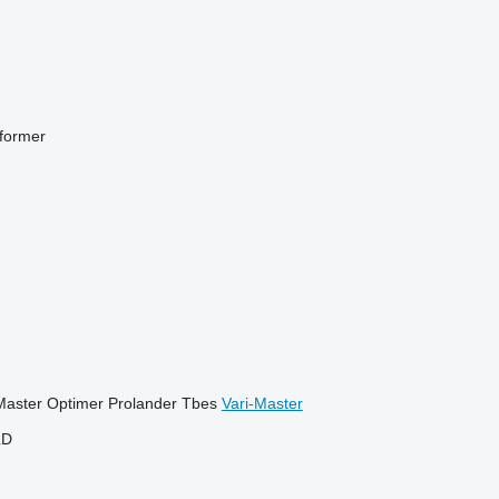
former
Master
Optimer
Prolander
Tbes
Vari-Master
LD