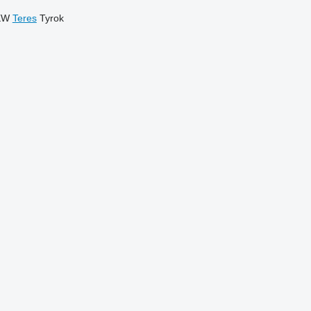
KW
Teres
Tyrok