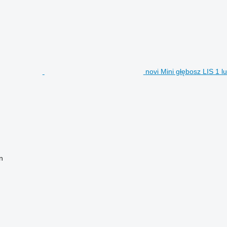
novi Mini głębosz LIS 1 l
n