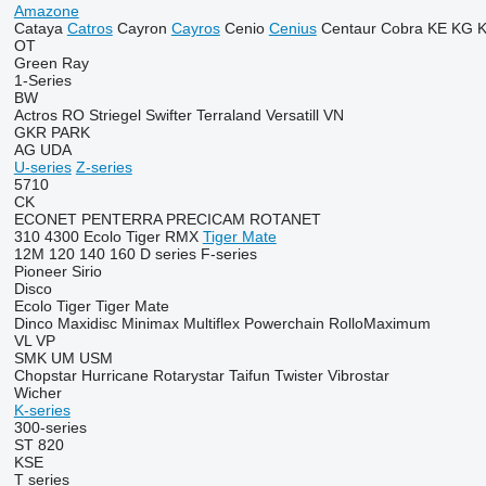
Amazone
Cataya
Catros
Cayron
Cayros
Cenio
Cenius
Centaur
Cobra
KE
KG
OT
Green Ray
1-Series
BW
Actros RO
Striegel
Swifter
Terraland
Versatill VN
GKR
PARK
AG
UDA
U-series
Z-series
5710
CK
ECONET
PENTERRA
PRECICAM
ROTANET
310
4300
Ecolo Tiger
RMX
Tiger Mate
12M
120
140
160
D series
F-series
Pioneer
Sirio
Disco
Ecolo Tiger
Tiger Mate
Dinco
Maxidisc
Minimax
Multiflex
Powerchain
RolloMaximum
VL
VP
SMK
UM
USM
Chopstar
Hurricane
Rotarystar
Taifun
Twister
Vibrostar
Wicher
K-series
300-series
ST 820
KSE
T series