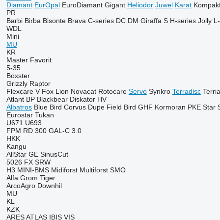
Diamant
EurOpal
EuroDiamant
Gigant
Heliodor
Juwel
Karat
Kompakt
PR
Barbi
Birba
Bisonte
Brava
C-series
DC
DM
Giraffa S
H-series
Jolly
L-
WDL
Mini
MU
KR
Master
Favorit
5-35
Boxster
Grizzly
Raptor
Flexcare V
Fox
Lion
Novacat
Rotocare
Servo
Synkro
Terradisc
Terri
Atlant
BP
Blackbear
Diskator
HV
Albatros
Blue Bird
Corvus
Dupe
Field Bird
GHF
Kormoran
PKE
Star
Eurostar
Tukan
U671
U693
FPM RD 300
GAL-C 3.0
HKK
Kangu
AllStar
GE
SinusCut
5026
FX
SRW
H3
MINI-BMS
Midiforst
Multiforst
SMO
Alfa
Grom
Tiger
ArcoAgro
Downhil
MU
KL
KZK
ARES
ATLAS
IBIS
VIS