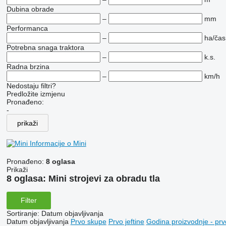
Dubina obrade
–
mm
Performanca
–
ha/čas
Potrebna snaga traktora
–
k.s.
Radna brzina
–
km/h
Nedostaju filtri?
Predložite izmjenu
Pronađeno:
-
prikaži
Informacije o Mini
Pronađeno:
8 oglasa
Prikaži
8 oglasa:
Mini strojevi za obradu tla
Filter
Sortiranje
:
Datum objavljivanja
Datum objavljivanja
Prvo skupe
Prvo jeftine
Godina proizvodnje - prv