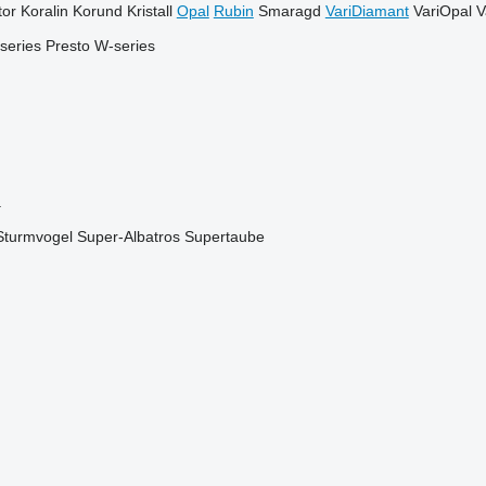
or
Koralin
Korund
Kristall
Opal
Rubin
Smaragd
VariDiamant
VariOpal
V
series
Presto
W-series
a
Sturmvogel
Super-Albatros
Supertaube