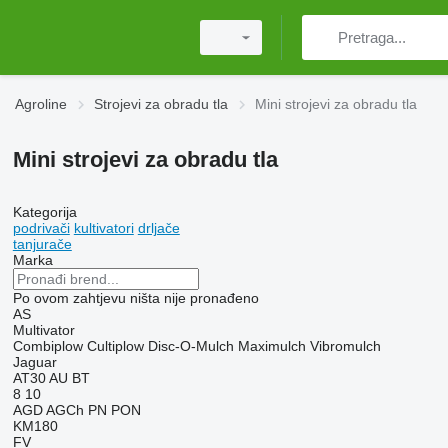
Agroline
Strojevi za obradu tla
Mini strojevi za obradu tla
Mini strojevi za obradu tla
Kategorija
podrivači
kultivatori
drljače
tanjurače
Marka
Po ovom zahtjevu ništa nije pronađeno
AS
Multivator
Combiplow
Cultiplow
Disc-O-Mulch
Maximulch
Vibromulch
Jaguar
AT30
AU
BT
8
10
AGD
AGCh
PN
PON
KM180
FV