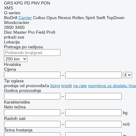
GRS
KPG
PD
PNV
PON
XMS
G-series
BioDrill
Carrier
Cultus
Opus
Rexius
Rollex
Spirit
Swift
TopDown
Woodcracker
2800
3400
Disc Master Pro
Field Profi
prikaži sve
Lokacija
Pretraga po radijusu
Hrvatska
Cijena
–
Tip oglasa
prodaja
od proizvođača
lizing
kredit
na rate
razmjena uz doplatu (tra
Godina proizvodnje
–
Karakteristike
Neto težina
–
kg
Radnih sati
–
m/č
Širina hvatanja
–
m