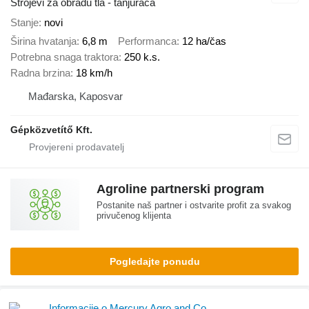
Strojevi za obradu tla - tanjurača
Stanje
novi
Širina hvatanja
6,8 m
Performanca
12 ha/čas
Potrebna snaga traktora
250 k.s.
Radna brzina
18 km/h
Mađarska, Kaposvar
Gépközvetítő Kft.
Agroline partnerski program
Postanite naš partner i ostvarite profit za svakog
privučenog klijenta
Pogledajte ponudu
Informacije o Mercury Agro and Co