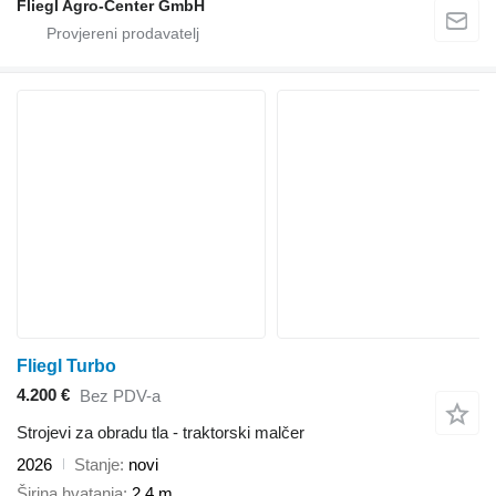
Fliegl Agro-Center GmbH
Fliegl Turbo
4.200 €
Bez PDV-a
Strojevi za obradu tla - traktorski malčer
2026
Stanje
novi
Širina hvatanja
2,4 m