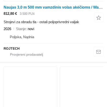
Naujas 3,0 m 500 mm vamzdinis volas akėčioms / Wał rurowy
812,80 €
3.500 PLN
Strojevi za obradu tla - ostali poljoprivredni valjak
2026
Stanje
novi
Poljska, Nądnia
ROJTECH