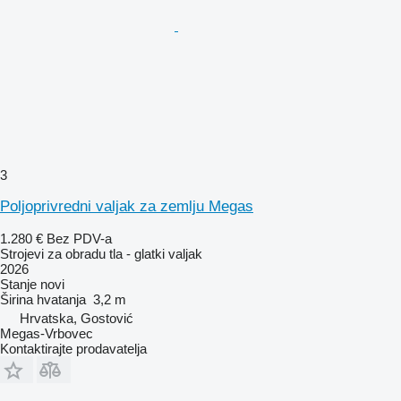
3
Poljoprivredni valjak za zemlju Megas
1.280 €
Bez PDV-a
Strojevi za obradu tla - glatki valjak
2026
Stanje
novi
Širina hvatanja
3,2 m
Hrvatska, Gostović
Megas-Vrbovec
Kontaktirajte prodavatelja