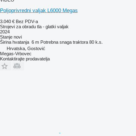
Poljoprivredni valjak L6000 Megas
3.040 €
Bez PDV-a
Strojevi za obradu tla - glatki valjak
2024
Stanje
novi
Širina hvatanja
6 m
Potrebna snaga traktora
80 k.s.
Hrvatska, Gostović
Megas-Vrbovec
Kontaktirajte prodavatelja