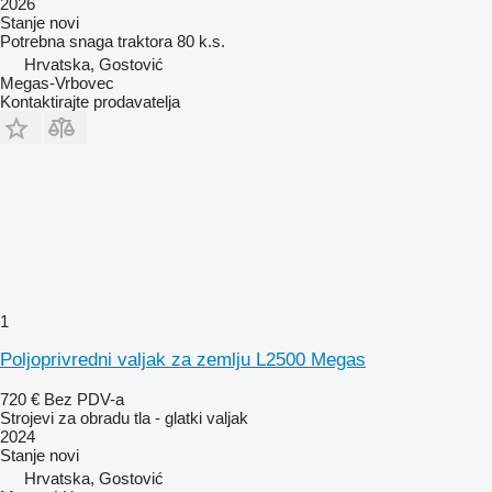
2026
Stanje
novi
Potrebna snaga traktora
80 k.s.
Hrvatska, Gostović
Megas-Vrbovec
Kontaktirajte prodavatelja
1
Poljoprivredni valjak za zemlju L2500 Megas
720 €
Bez PDV-a
Strojevi za obradu tla - glatki valjak
2024
Stanje
novi
Hrvatska, Gostović