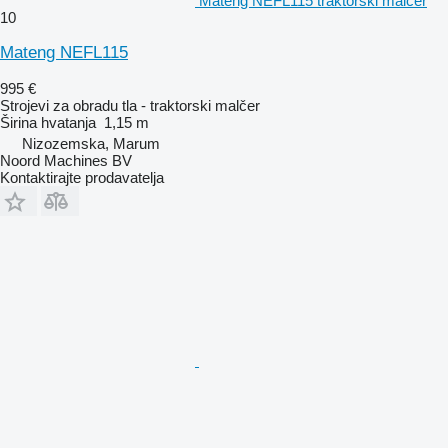
Mateng NEFL115 traktorski malčer
10
Mateng NEFL115
995 €
Strojevi za obradu tla - traktorski malčer
Širina hvatanja
1,15 m
Nizozemska, Marum
Noord Machines BV
Kontaktirajte prodavatelja