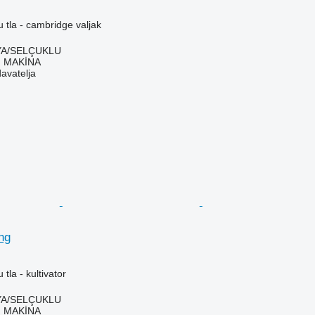
u tla - cambridge valjak
YA/SELÇUKLU
 MAKİNA
davatelja
ng
 tla - kultivator
YA/SELÇUKLU
 MAKİNA