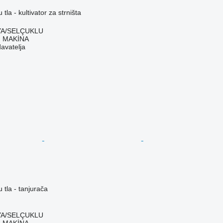
 tla - kultivator za strništa
YA/SELÇUKLU
 MAKİNA
davatelja
 tla - tanjurača
YA/SELÇUKLU