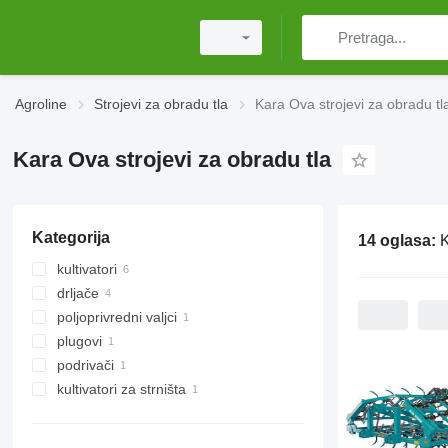
Agroline
Strojevi za obradu tla
Kara Ova strojevi za obradu tl
Kara Ova strojevi za obradu tla
Kategorija
14 oglasa:
K
kultivatori
drljače
poljoprivredni valjci
tanjurače
plugovi
cambridge valjci
podrivači
kultivatori za strništa