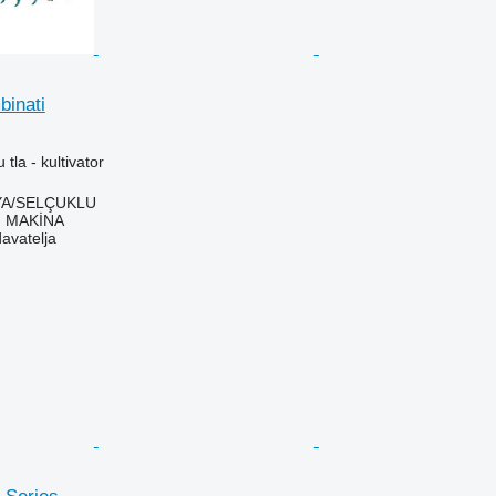
inati
 tla - kultivator
YA/SELÇUKLU
 MAKİNA
davatelja