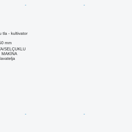
 tla - kultivator
50 mm
YA/SELÇUKLU
 MAKİNA
davatelja