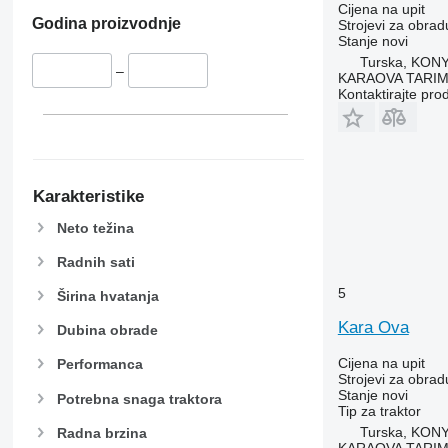
Cijena na upit
Godina proizvodnje
Strojevi za obradu
Stanje
novi
Turska, KON
–
KARAOVA TARIM
Kontaktirajte pro
Karakteristike
Neto težina
Radnih sati
5
Širina hvatanja
Kara Ova
Dubina obrade
Cijena na upit
Performanca
Strojevi za obradu
Stanje
novi
Potrebna snaga traktora
Tip
za traktor
Turska, KON
Radna brzina