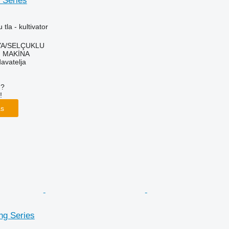
 Series
 tla - kultivator
YA/SELÇUKLU
 MAKİNA
davatelja
u?
!
as
ng Series