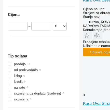
Kara Ova Best
Tbes
RN
Korund
Jolly
Sturmvogel
Cijena na upit
Vari-Master
RS
Kristall
L-series
Super-Albatros
Strojevi za obradu
Cijena
RX
Opal
Presto
Stanje
novi
Turska, KON
TLD
Rubin
W-series
KARAOVA TARIM
–
Smaragd
Kontaktirajte pro
VariDiamant
VariOpal
Prodajete tehnik
VariTansanit
Učinite to s nama
VariTitan
Objavite ogl
Tip oglasa
VarioPack
Zirkon
prodaja
od proizvođača
lizing
kredit
na rate
razmjena uz doplatu (trade-in)
3
razmjena
Kara Ova Stro