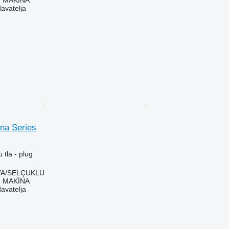
 MAKİNA
davatelja
na Series
 tla - plug
YA/SELÇUKLU
 MAKİNA
davatelja