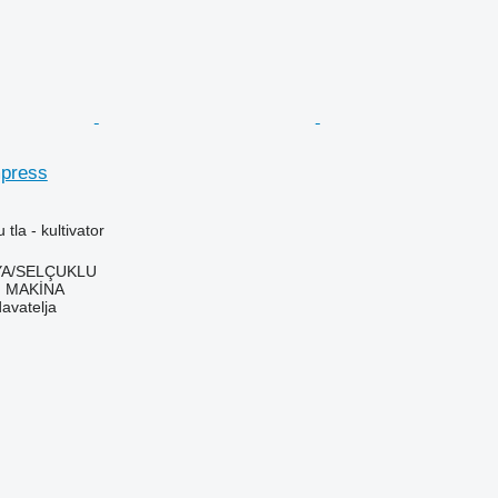
press
 tla - kultivator
YA/SELÇUKLU
 MAKİNA
davatelja