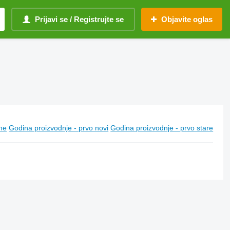
Prijavi se / Registrujte se
Objavite oglas
ine
Godina proizvodnje - prvo novi
Godina proizvodnje - prvo stare