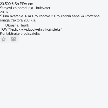
23.500 €
Sa PDV-om
Strojevi za obradu tla - kultivator
2016
Širina hvatanja
6 m
Broj redova
2
Broj radnih šapa
24
Potrebna
snaga traktora
200 k.s.
Ukrajina, Teplik
TOV "Teplickiy vidgodivelniy kompleks"
Kontaktirajte prodavatelja