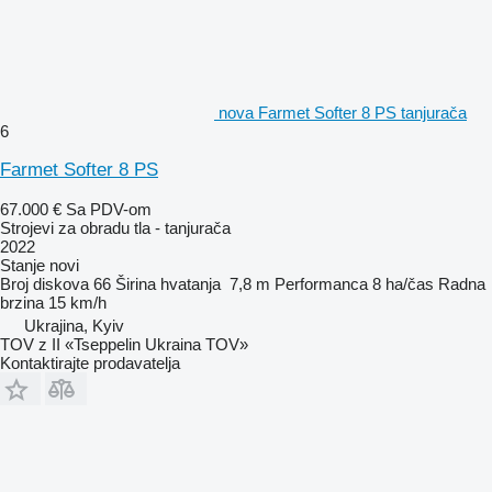
nova Farmet Softer 8 PS tanjurača
6
Farmet Softer 8 PS
67.000 €
Sa PDV-om
Strojevi za obradu tla - tanjurača
2022
Stanje
novi
Broj diskova
66
Širina hvatanja
7,8 m
Performanca
8 ha/čas
Radna
brzina
15 km/h
Ukrajina, Kyiv
TOV z II «Tseppelin Ukraina TOV»
Kontaktirajte prodavatelja