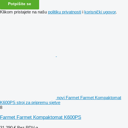
Potpišite se
Klikom pristajete na našu
politiku privatnosti
i
korisnički ugovor
.
novi Farmet Farmet Kompaktomat
K600PS stroj za pripremu sjetve
8
Farmet Farmet Kompaktomat K600PS
31.290 €
Bez PDV-a