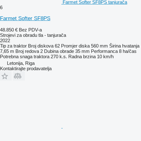
Farmet Softer SF8PS tanjurača
6
Farmet Softer SF8PS
48.850 €
Bez PDV-a
Strojevi za obradu tla - tanjurača
2022
Tip
za traktor
Broj diskova
62
Promjer diska
560 mm
Širina hvatanja
7,65 m
Broj redova
2
Dubina obrade
35 mm
Performanca
8 ha/čas
Potrebna snaga traktora
270 k.s.
Radna brzina
10 km/h
Letonija, Riga
Kontaktirajte prodavatelja