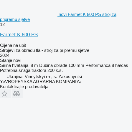
novi Farmet K 800 PS stroj za
pripremu sjetve
12
Farmet K 800 PS
Cijena na upit
Strojevi za obradu tla - stroj za pripremu sjetve
2024
Stanje
novi
Širina hvatanja
8 m
Dubina obrade
100 mm
Performanca
8 ha/čas
Potrebna snaga traktora
200 k.s.
Ukrajina, Vinnytskyi r-n, s. Yakushyntsi
YeVROPEYSKA AGRARNA KOMPANIYa
Kontaktirajte prodavatelja