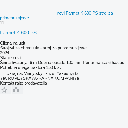
novi Farmet K 600 PS stroj za
pripremu sjetve
11
Farmet K 600 PS
Cijena na upit
Strojevi za obradu tla - stroj za pripremu sjetve
2024
Stanje
novi
Širina hvatanja
6 m
Dubina obrade
100 mm
Performanca
6 ha/čas
Potrebna snaga traktora
150 k.s.
Ukrajina, Vinnytskyi r-n, s. Yakushyntsi
YeVROPEYSKA AGRARNA KOMPANIYa
Kontaktirajte prodavatelja