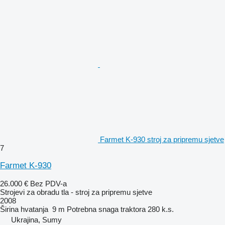
Farmet K-930 stroj za pripremu sjetve
7
Farmet K-930
26.000 €
Bez PDV-a
Strojevi za obradu tla - stroj za pripremu sjetve
2008
Širina hvatanja
9 m
Potrebna snaga traktora
280 k.s.
Ukrajina, Sumy