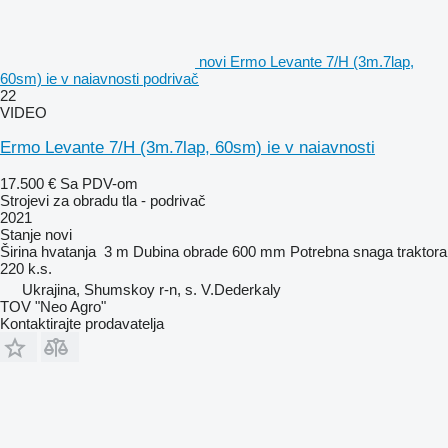
novi Ermo Levante 7/H (3m.7lap,
60sm) ie v naiavnosti podrivač
22
VIDEO
Ermo Levante 7/H (3m.7lap, 60sm) ie v naiavnosti
17.500 €
Sa PDV-om
Strojevi za obradu tla - podrivač
2021
Stanje
novi
Širina hvatanja
3 m
Dubina obrade
600 mm
Potrebna snaga traktora
220 k.s.
Ukrajina, Shumskoy r-n, s. V.Dederkaly
TOV "Neo Agro"
Kontaktirajte prodavatelja