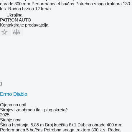
obrade
300 mm
Performanca
4 ha/čas
Potrebna snaga traktora
130
k.s.
Radna brzina
12 km/h
Ukrajina
PATRON AUTO
Kontaktirajte prodavatelja
1
Ermo Diablo
Cijena na upit
Strojevi za obradu tla - plug okretač
2025
Stanje
novi
Širina hvatanja
5,85 m
Broj kućišta
8+1
Dubina obrade
400 mm
Performanca
5 ha/čas
Potrebna snaga traktora
300 k.s.
Radna