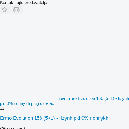
Kontaktirajte prodavatelja
novi Ermo Evolution 156 (5+1) - lizynh
pid 0% richnykh plug okretač
11
Ermo Evolution 156 (5+1) - lizynh pid 0% richnykh
Cijena na upit