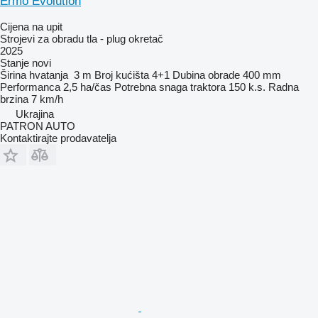
Ermo Evolution
Cijena na upit
Strojevi za obradu tla - plug okretač
2025
Stanje
novi
Širina hvatanja
3 m
Broj kućišta
4+1
Dubina obrade
400 mm
Performanca
2,5 ha/čas
Potrebna snaga traktora
150 k.s.
Radna
brzina
7 km/h
Ukrajina
PATRON AUTO
Kontaktirajte prodavatelja