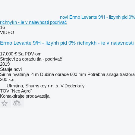
novi Ermo Levante 9/H - lizynh pid 0%
richnykh - ie v naiavnosti podrivač
16
VIDEO
Ermo Levante 9/H - lizynh pid 0% richnykh - ie v naiavnosti
17.000 €
Sa PDV-om
Strojevi za obradu tla - podrivač
2019
Stanje
novi
Širina hvatanja
4 m
Dubina obrade
600 mm
Potrebna snaga traktora
300 k.s.
Ukrajina, Shumskoy r-n, s. V.Dederkaly
TOV "Neo Agro"
Kontaktirajte prodavatelja