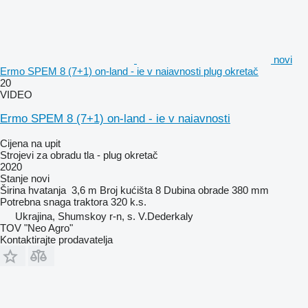
novi
Ermo SPEM 8 (7+1) on-land - ie v naiavnosti plug okretač
20
VIDEO
Ermo SPEM 8 (7+1) on-land - ie v naiavnosti
Cijena na upit
Strojevi za obradu tla - plug okretač
2020
Stanje
novi
Širina hvatanja
3,6 m
Broj kućišta
8
Dubina obrade
380 mm
Potrebna snaga traktora
320 k.s.
Ukrajina, Shumskoy r-n, s. V.Dederkaly
TOV "Neo Agro"
Kontaktirajte prodavatelja