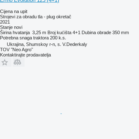
Ermo Evolution 125 (4+1)
Cijena na upit
Strojevi za obradu tla - plug okretač
2021
Stanje
novi
Širina hvatanja
3,25 m
Broj kućišta
4+1
Dubina obrade
350 mm
Potrebna snaga traktora
200 k.s.
Ukrajina, Shumskoy r-n, s. V.Dederkaly
TOV "Neo Agro"
Kontaktirajte prodavatelja