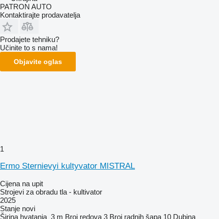
PATRON AUTO
Kontaktirajte prodavatelja
Prodajete tehniku?
Učinite to s nama!
Objavite oglas
1
Ermo Sternievyi kultyvator MISTRAL
Cijena na upit
Strojevi za obradu tla - kultivator
2025
Stanje
novi
Širina hvatanja
3 m
Broj redova
3
Broj radnih šapa
10
Dubina