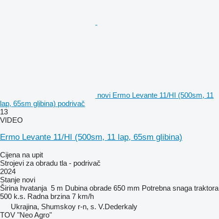
novi Ermo Levante 11/HI (500sm, 11
lap, 65sm glibina) podrivač
13
VIDEO
Ermo Levante 11/HI (500sm, 11 lap, 65sm glibina)
Cijena na upit
Strojevi za obradu tla - podrivač
2024
Stanje
novi
Širina hvatanja
5 m
Dubina obrade
650 mm
Potrebna snaga traktora
500 k.s.
Radna brzina
7 km/h
Ukrajina, Shumskoy r-n, s. V.Dederkaly
TOV "Neo Agro"