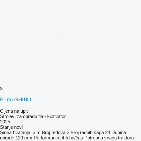
3
Ermo GHIBLI
Cijena na upit
Strojevi za obradu tla - kultivator
2025
Stanje
novi
Širina hvatanja
3 m
Broj redova
2
Broj radnih šapa
24
Dubina
obrade
120 mm
Performanca
4,5 ha/čas
Potrebna snaga traktora