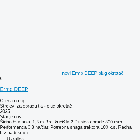
novi Ermo DEEP plug okretač
6
Ermo DEEP
Cijena na upit
Strojevi za obradu tla - plug okretač
2025
Stanje
novi
Širina hvatanja
1,3 m
Broj kućišta
2
Dubina obrade
800 mm
Performanca
0,8 ha/čas
Potrebna snaga traktora
180 k.s.
Radna
brzina
6 km/h
Ukrajina