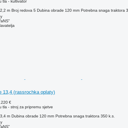
 tla - kultivator
2,2 m
Broj redova
5
Dubina obrade
120 mm
Potrebna snaga traktora
3
my
aNS"
davatelja
 13,4 (rassrochka oplaty)
.220 €
 tla - stroj za pripremu sjetve
3,4 m
Dubina obrade
120 mm
Potrebna snaga traktora
350 k.s.
my
aNS"