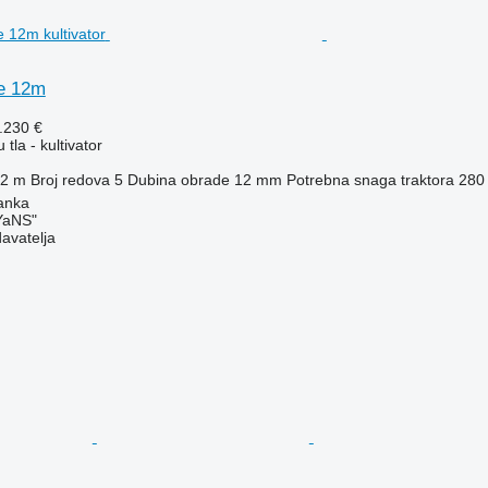
e 12m
.230 €
 tla - kultivator
2 m
Broj redova
5
Dubina obrade
12 mm
Potrebna snaga traktora
280 
anka
aNS"
davatelja