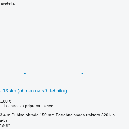
davatelja
e 13,4m (obmen na s/h tehniku)
.180 €
 tla - stroj za pripremu sjetve
3,4 m
Dubina obrade
150 mm
Potrebna snaga traktora
320 k.s.
anka
aNS"