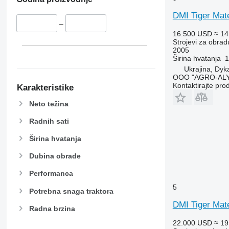
DMI Tiger Mate
–
16.500 USD
≈ 14
Strojevi za obradu
2005
Širina hvatanja
1
Ukrajina, Dyk
OOO "AGRO-ALY
Kontaktirajte pro
Karakteristike
Neto težina
Radnih sati
Širina hvatanja
Dubina obrade
Performanca
5
Potrebna snaga traktora
DMI Tiger Mat
Radna brzina
22.000 USD
≈ 19