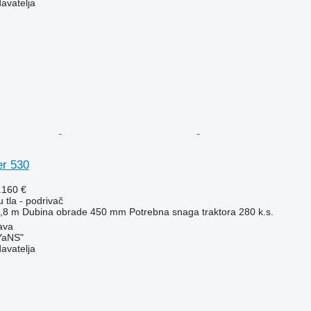
davatelja
er 530
.160 €
 tla - podrivač
,8 m
Dubina obrade
450 mm
Potrebna snaga traktora
280 k.s.
ava
aNS"
davatelja