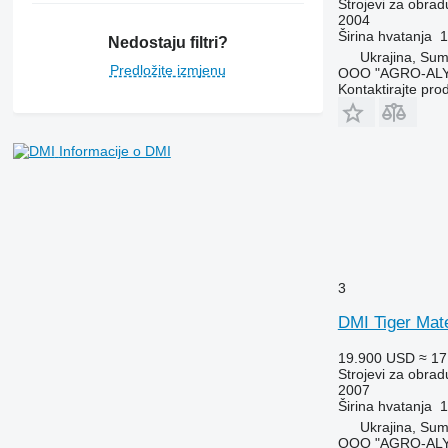
Strojevi za obradu
2004
Širina hvatanja
1
Nedostaju filtri?
Ukrajina, Su
Predložite izmjenu
OOO "AGRO-ALY
Kontaktirajte pro
Informacije o DMI
3
DMI Tiger Mate
19.900 USD
≈ 17
Strojevi za obradu
2007
Širina hvatanja
1
Ukrajina, Su
OOO "AGRO-ALY