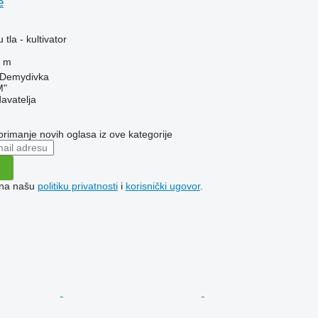
e
 tla - kultivator
 m
t.Demydivka
M"
davatelja
 primanje novih oglasa iz ove kategorije
e na našu
politiku privatnosti
i
korisnički ugovor
.