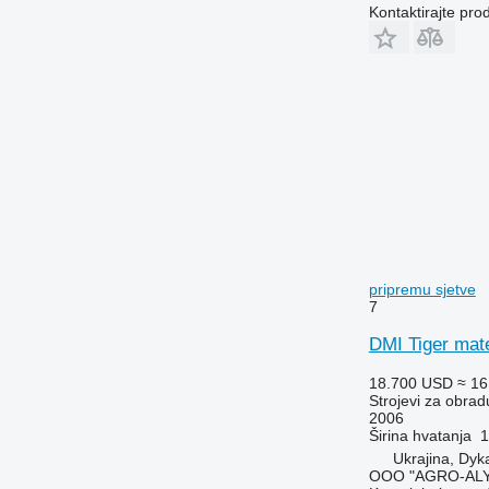
Kontaktirajte pro
pripremu sjetve
7
DMI Tiger mat
18.700 USD
≈ 16
Strojevi za obradu
2006
Širina hvatanja
1
Ukrajina, Dyk
OOO "AGRO-ALY