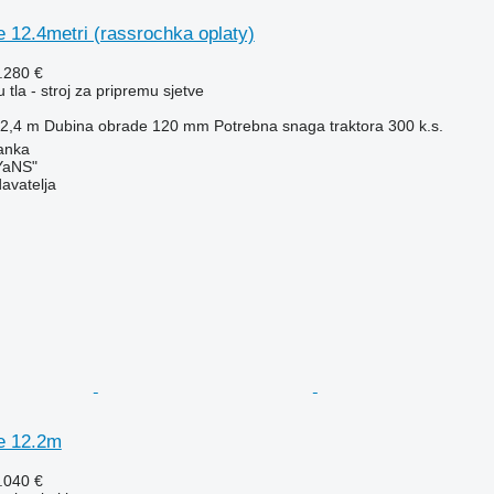
 12.4metri (rassrochka oplaty)
.280 €
 tla - stroj za pripremu sjetve
2,4 m
Dubina obrade
120 mm
Potrebna snaga traktora
300 k.s.
anka
aNS"
davatelja
e 12.2m
.040 €