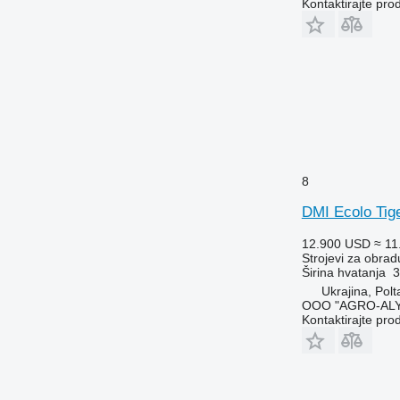
Kontaktirajte pro
8
DMI Ecolo Tig
12.900 USD
≈ 11
Strojevi za obradu
Širina hvatanja
3
Ukrajina, Polt
OOO "AGRO-ALY
Kontaktirajte pro