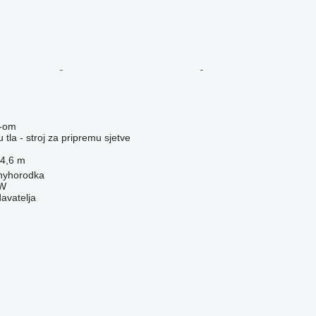
-om
 tla - stroj za pripremu sjetve
4,6 m
enyhorodka
W
davatelja