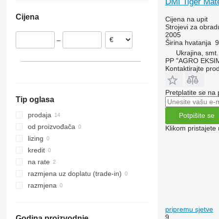
DMI Tiger Mat
RX
Opal
Presto
Super-Albatros
Cijena
Cijena na upit
TLD
Rubin
W-series
Strojevi za obradu
Smaragd
2005
–
Širina hvatanja
9
VariDiamant
Ukrajina, sm
VariOpal
PP "AGRO EKSI
VariTansanit
Kontaktirajte pro
VariTitan
VarioPack
Pretplatite se na
Tip oglasa
Zirkon
prodaja
Potpišite se
od proizvođača
Klikom pristajet
lizing
kredit
na rate
razmjena uz doplatu (trade-in)
razmjena
pripremu sjetve
9
Godina proizvodnje