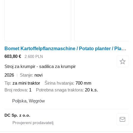
Bomet Kartoffelpflanzmaschine / Potato planter / Planteuse / Sadzarka
603,80 €
2.600 PLN
Stroj za krumpir - sadilica za krumpir
2026
Stanje
novi
Tip
za mini traktor
Širina hvatanja
700 mm
Broj redova
1
Potrebna snaga traktora
20 k.s.
Poljska, Węgrów
DC Sp. z o.o.