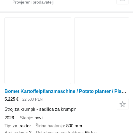
Bomet Kartoffelpflanzmaschine / Potato planter / Planteuse / Piantapat
5.225 €
22.500 PLN
Stroj za krumpir - sadilica za krumpir
2026
Stanje
novi
Tip
za traktor
Širina hvatanja
800 mm
Broj redova
2
Potrebna snaga traktora
65 k.s.