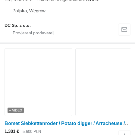
Poljska, Węgrów
DC Sp. z o.o.
VIDEO
Bomet Siebkettenroder / Potato digger / Arracheuse / Scavapatate Upus
1.301 €
5.600 PLN