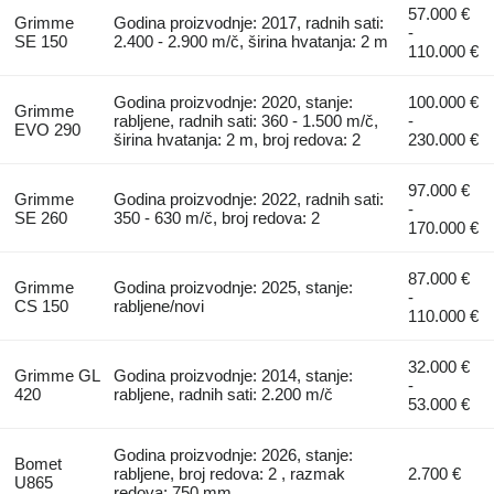
57.000 €
Grimme
Godina proizvodnje: 2017, radnih sati:
-
SE 150
2.400 - 2.900 m/č, širina hvatanja: 2 m
110.000 €
Godina proizvodnje: 2020, stanje:
100.000 €
Grimme
rabljene, radnih sati: 360 - 1.500 m/č,
-
EVO 290
širina hvatanja: 2 m, broj redova: 2
230.000 €
97.000 €
Grimme
Godina proizvodnje: 2022, radnih sati:
-
SE 260
350 - 630 m/č, broj redova: 2
170.000 €
87.000 €
Grimme
Godina proizvodnje: 2025, stanje:
-
CS 150
rabljene/novi
110.000 €
32.000 €
Grimme GL
Godina proizvodnje: 2014, stanje:
-
420
rabljene, radnih sati: 2.200 m/č
53.000 €
Godina proizvodnje: 2026, stanje:
Bomet
rabljene, broj redova: 2 , razmak
2.700 €
U865
redova: 750 mm