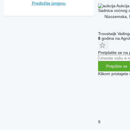
Predložite izmjenu
Aukcija
Sadnica voćnog 
Nizozemska, 
Troostwijk Veiling
8
godina na Agrol
Pretplatite se na
Potpišite se
Klikom pristajet
9