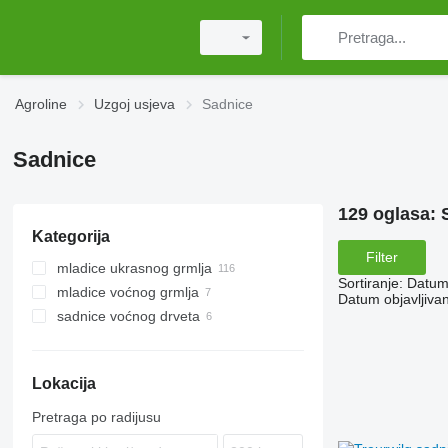
Agroline
Uzgoj usjeva
Sadnice
Sadnice
129 oglasa:
Kategorija
Filter
mladice ukrasnog grmlja
Sortiranje
:
Datum 
mladice voćnog grmlja
Datum objavljivan
sadnice voćnog drveta
Lokacija
Pretraga po radijusu