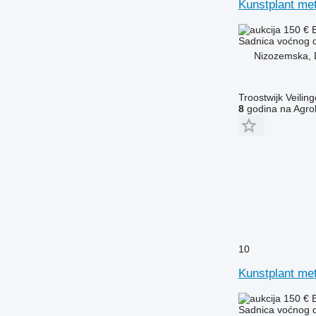
Kunstplant met
150 €
Sadnica voćnog 
Nizozemska, 
Troostwijk Veiling
8
godina na Agrol
10
Kunstplant met
150 €
Sadnica voćnog 