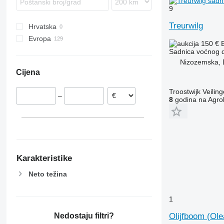
9
Treurwilg
Hrvatska
Evropa
150 €
Poljska
Sadnica voćnog 
Nizozemska, 
Nizozemska
Cijena
Troostwijk Veiling
–
8
godina na Agrol
Karakteristike
Neto težina
1
Nedostaju filtri?
Olijfboom (Ole