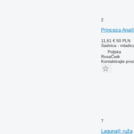
2
Princeza Ana
11,61 €
50 PLN
Sadnica - mladic
Poljska
RosaĆwik
Kontaktirajte pro
7
Laguna® ruža