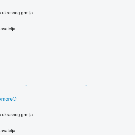
a ukrasnog grmlja
davatelja
Amore®
a ukrasnog grmlja
davatelja