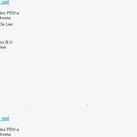
 pot
Bez PDV-a
drveta
De Lier
en B.V.
ine
 pot
Bez PDV-a
drveta