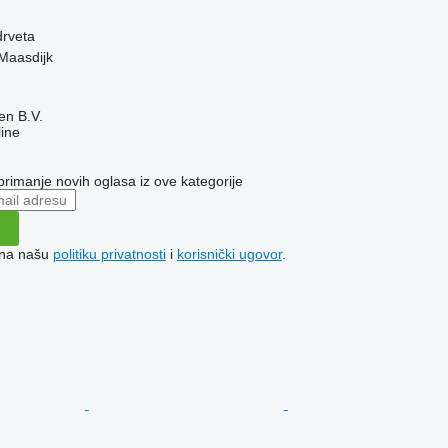
drveta
Maasdijk
en B.V.
ine
 primanje novih oglasa iz ove kategorije
e na našu
politiku privatnosti
i
korisnički ugovor
.