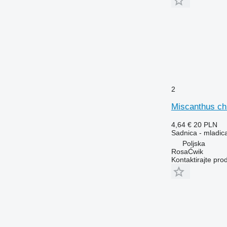
2
Miscanthus ch
4,64 €
20 PLN
Sadnica - mladic
Poljska
RosaĆwik
Kontaktirajte pro