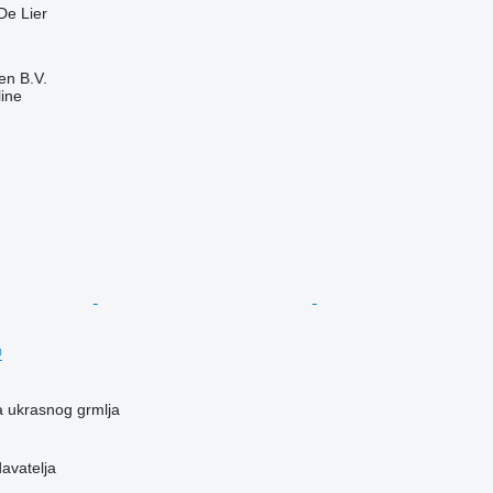
De Lier
en B.V.
ine
®
a ukrasnog grmlja
davatelja