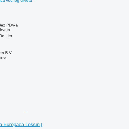
Bez PDV-a
drveta
De Lier
en B.V.
ine
a Europaea Lessini)