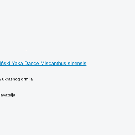
iński Yaka Dance Miscanthus sinensis
a ukrasnog grmlja
davatelja