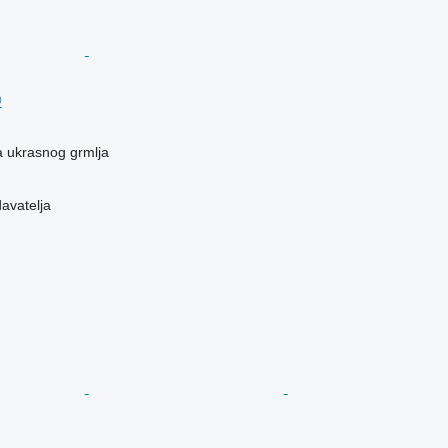
®
a ukrasnog grmlja
davatelja