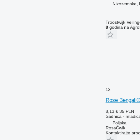
Nizozemska, 
Troostwijk Veiling
8
godina na Agrol
12
Rose Bengali
8,13 €
35 PLN
Sadnica - mladic
Poljska
RosaĆwik
Kontaktirajte pro