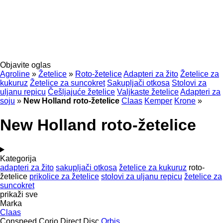
Objavite oglas
Agroline
»
Žetelice
»
Roto-žetelice
Adapteri za žito
Žetelice za
kukuruz
Žetelice za suncokret
Sakupljači otkosa
Stolovi za
uljanu repicu
Češljajuće žetelice
Valjkaste žetelice
Adapteri za
soju
»
New Holland roto-žetelice
Claas
Kemper
Krone
»
New Holland roto-žetelice
Kategorija
adapteri za žito
sakupljači otkosa
žetelice za kukuruz
roto-
žetelice
prikolice za žetelice
stolovi za uljanu repicu
žetelice za
suncokret
prikaži sve
Marka
Claas
Conspeed
Corio
Direct Disc
Orbis