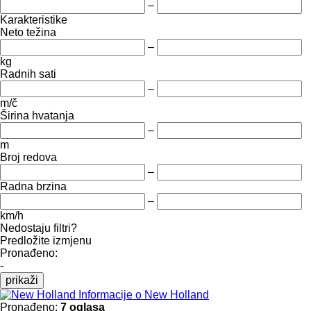
–
Karakteristike
Neto težina
–
kg
Radnih sati
–
m/č
Širina hvatanja
–
m
Broj redova
–
Radna brzina
–
km/h
Nedostaju filtri?
Predložite izmjenu
Pronađeno:
-
prikaži
Informacije o New Holland
Pronađeno:
7 oglasa