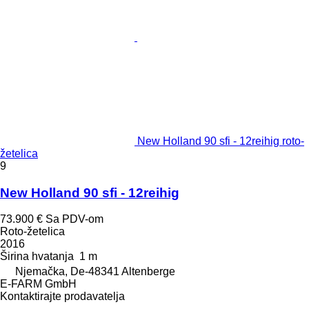
New Holland 90 sfi - 12reihig roto-
žetelica
9
New Holland 90 sfi - 12reihig
73.900 €
Sa PDV-om
Roto-žetelica
2016
Širina hvatanja
1 m
Njemačka, De-48341 Altenberge
E-FARM GmbH
Kontaktirajte prodavatelja