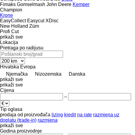
Fimaks
Gomselmash
John Deere
Kemper
Champion
Krone
EasyCollect
Easycut
XDisc
New Holland
Zürn
Profi Cut
prikaži sve
Lokacija
Pretraga po radijusu
Hrvatska
Evropa
Njemačka
Nizozemska
Danska
prikaži sve
prikaži sve
Cijena
–
Tip oglasa
prodaja
od proizvođača
lizing
kredit
na rate
razmjena uz
doplatu (trade-in)
razmjena
prikaži sve
Godina proizvodnje