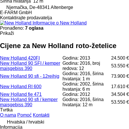
Širina hvatanja
12 m
Njemačka, De-48341 Altenberge
E-FARM GmbH
Kontaktirajte prodavatelja
Informacije o New Holland
Pronađeno:
7 oglasa
Prikaži
Cijene za New Holland roto-žetelice
New Holland 420FI
Godina: 2013
24.500 €
New Holland 90 SFI / kemper
Godina: 2016, broj
53.550 €
maisgebiss 390
redova: 12
Godina: 2016, širina
New Holland 90 sfi - 12reihig
73.900 €
hvatanja: 1 m
Godina: 2002, širina
New Holland RI 600
17.610 €
hvatanja: 6 m
New Holland fie 471
Godina: 2012
34.504 €
New Holland 90 sfi / kemper
Godina: 2016, širina
53.550 €
maisgebiss 390
hvatanja: 12 m
Tvrtka
O nama
Pomoć
Kontakti
Hrvatska / hrvatski
Informacija