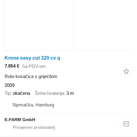
Krone easy cut 320 cv q
7.854 €
Sa PDV-om
Roto-kosačica s gnječilom
2009
Tip
okačena
Širina hvatanja
3 m
Njemačka, Hamburg
E-FARM GmbH