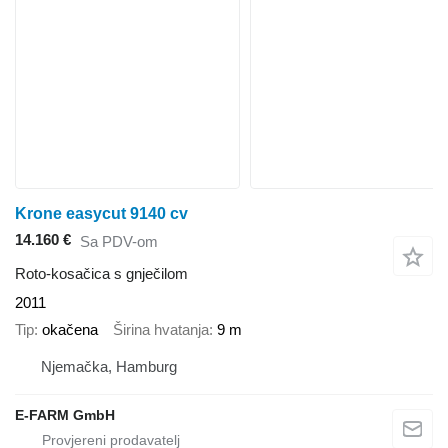
Krone easycut 9140 cv
14.160 €
Sa PDV-om
Roto-kosačica s gnječilom
2011
Tip
okačena
Širina hvatanja
9 m
Njemačka, Hamburg
E-FARM GmbH