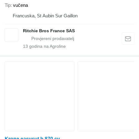
Tip
vučena
Francuska, St Aubin Sur Gaillon
Ritchie Bros France SAS
13
godina na Agroline
Krone easycut b 870 cv