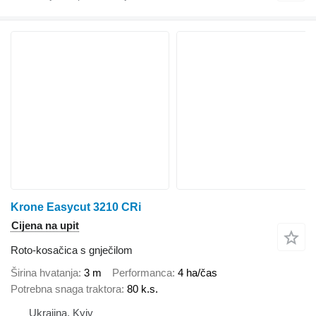
Krone Easycut 3210 CRi
Cijena na upit
Roto-kosačica s gnječilom
Širina hvatanja
3 m
Performanca
4 ha/čas
Potrebna snaga traktora
80 k.s.
Ukrajina, Kyiv