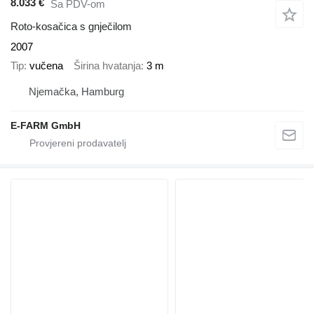
8.033 €
Sa PDV-om
Roto-kosačica s gnječilom
2007
Tip
vučena
Širina hvatanja
3 m
Njemačka, Hamburg
E-FARM GmbH