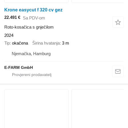
Krone easycut f 320 cv gez
22.491 €
Sa PDV-om
Roto-kosačica s gnječilom
2024
Tip
okačena
Širina hvatanja
3 m
Njemačka, Hamburg
E-FARM GmbH