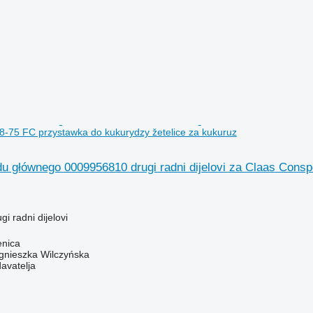
-75 FC przystawka do kukurydzy žetelice za kukuruz
u głównego 0009956810 drugi radni dijelovi za Claas Consp
gi radni dijelovi
enica
gnieszka Wilczyńska
davatelja