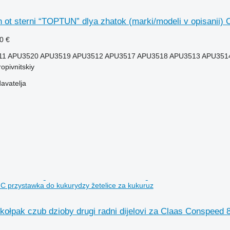
 ot sterni “TOPTUN” dlya zhatok (marki/modeli v opisanii) 
0 €
11 APU3520 APU3519 APU3512 APU3517 APU3518 APU3513 APU351
opivnitskiy
davatelja
 przystawka do kukurydzy žetelice za kukuruz
kołpak czub dzioby drugi radni dijelovi za Claas Conspeed