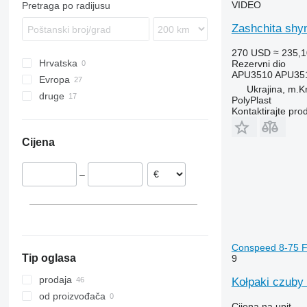
VIDEO
Pretraga po radijusu
Zashchita shyn
270 USD
≈ 235,1
Hrvatska
Rezervni dio
APU3510 APU35
Evropa
Ukrajina, m.Kr
druge
Poljska
PolyPlast
Kontaktirajte pro
Litvanija
Ukrajina
Cijena
–
Conspeed 8-75 FC
Tip oglasa
9
prodaja
Kołpaki czuby 
od proizvođača
Cijena na upit