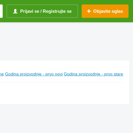
Prijavi se / Registrujte se
Objavite oglas
ine
Godina proizvodnje - prvo novi
Godina proizvodnje - prvo stare