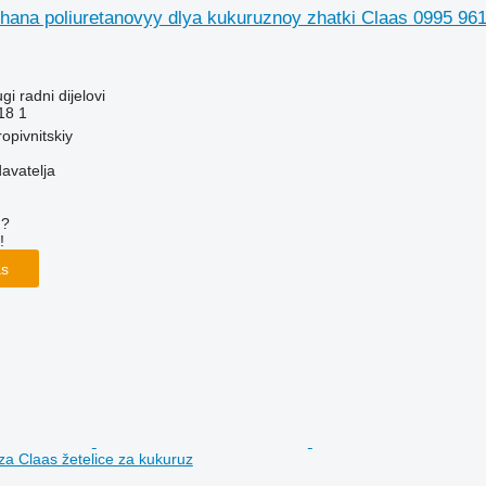
chana poliuretanovyy dlya kukuruznoy zhatki Claas 0995 96
gi radni dijelovi
18 1
opivnitskiy
davatelja
u?
!
as
 za Claas žetelice za kukuruz