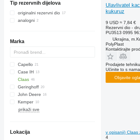
Tip rezervnih dijelova
Ulavlivatel ka
kukuruz
originalni rezervni dio
analogni
9 USD
≈ 7,84 €
Rezervni dio - dru
PU3513 0995 96
Ukrajina, m.Kr
Marka
PolyPlast
Kontaktirajte pro
Capello
Prodajete tehnik
Učinite to s nama
Case IH
QUASAR
Objavite ogl
Claas
1083
Geringhoff
4408
Conspeed
SL
John Deere
RMX
Jaguar
Conspeed 8
Kemper
Mega
965
prikaži sve
Orbis
Champion
Corn Champion
Orbis 450
Orbis 600
Lokacija
Orbis 750
v opisanii) Claas
4
Orbis 900