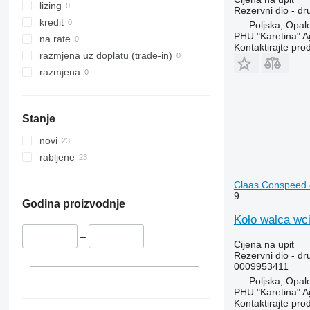
lizing
Rezervni dio - dru
kredit
Poljska, Opal
PHU "Karetina" A
na rate
Kontaktirajte pro
razmjena uz doplatu (trade-in)
razmjena
Stanje
novi
rabljene
Claas Conspeed 8
9
Godina proizvodnje
Koło walca wc
–
Cijena na upit
Rezervni dio - dru
0009953411
Poljska, Opal
PHU "Karetina" A
Kontaktirajte pro