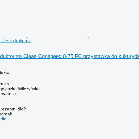
elice za kukuruz
duktor za Claas Conspeed 8-75 FC przystawka do kukurydz
duktor
enica
gnieszka Wilczyńska
davatelja
rezervni dio?
 odmah!
 dio