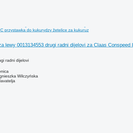
 przystawka do kukurydzy žetelice za kukuruz
a lewy 0013134553 drugi radni dijelovi za Claas Conspeed 
gi radni dijelovi
enica
gnieszka Wilczyńska
davatelja