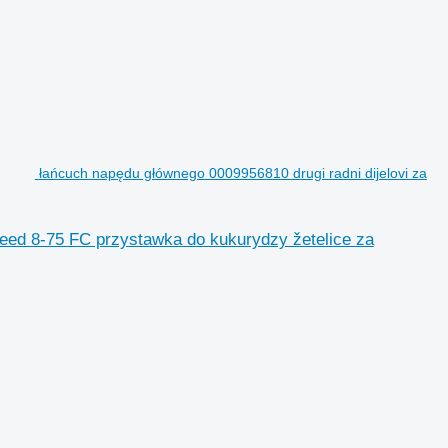
łańcuch napędu głównego 0009956810 drugi radni dijelovi za
eed 8-75 FC przystawka do kukurydzy žetelice za