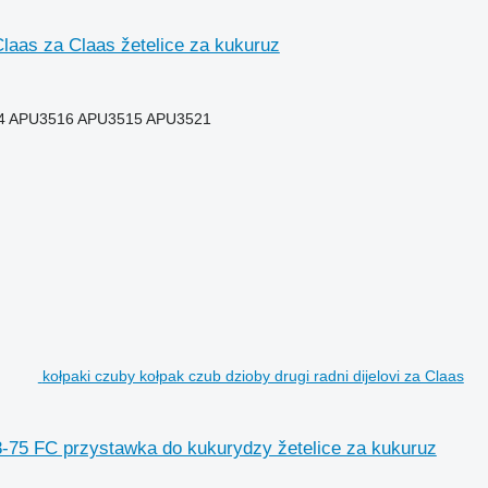
Claas za Claas žetelice za kukuruz
4 APU3516 APU3515 APU3521
kołpaki czuby kołpak czub dzioby drugi radni dijelovi za Claas
 8-75 FC przystawka do kukurydzy žetelice za kukuruz