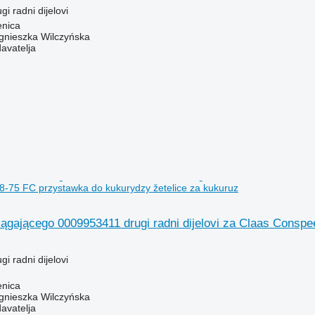
gi radni dijelovi
enica
gnieszka Wilczyńska
davatelja
-75 FC przystawka do kukurydzy žetelice za kukuruz
iągającego 0009953411 drugi radni dijelovi za Claas Consp
gi radni dijelovi
enica
gnieszka Wilczyńska
davatelja