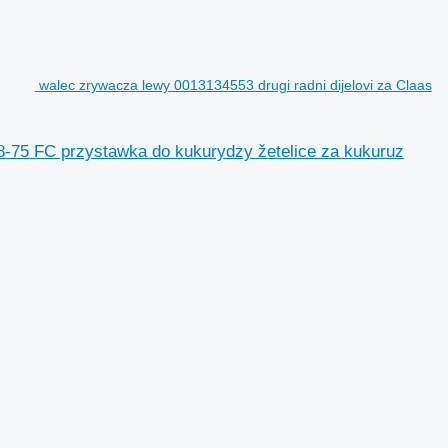
walec zrywacza lewy 0013134553 drugi radni dijelovi za Claas
8-75 FC przystawka do kukurydzy žetelice za kukuruz