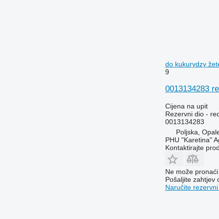
do kukurydzy žet
9
0013134283 re
Cijena na upit
Rezervni dio - re
0013134283
Poljska, Opal
PHU "Karetina" A
Kontaktirajte pro
Ne može pronaći 
Pošaljite zahtjev
Naručite rezervni