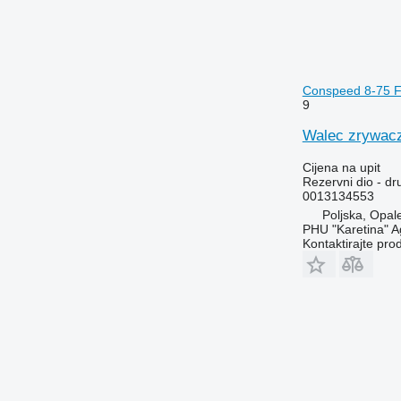
Conspeed 8-75 FC
9
Walec zrywacz
Cijena na upit
Rezervni dio - dru
0013134553
Poljska, Opal
PHU "Karetina" A
Kontaktirajte pro