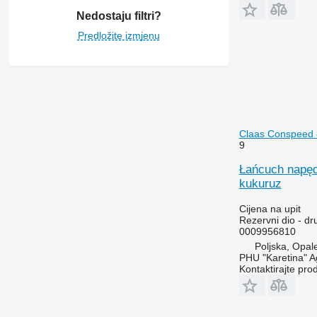
Nedostaju filtri?
Predložite izmjenu
Claas Conspeed 8
9
Łańcuch napęd
kukuruz
Cijena na upit
Rezervni dio - dru
0009956810
Poljska, Opal
PHU "Karetina" A
Kontaktirajte pro