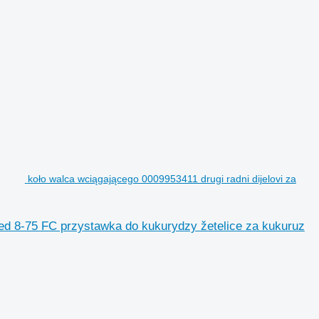
koło walca wciągającego 0009953411 drugi radni dijelovi za
eed 8-75 FC przystawka do kukurydzy žetelice za kukuruz