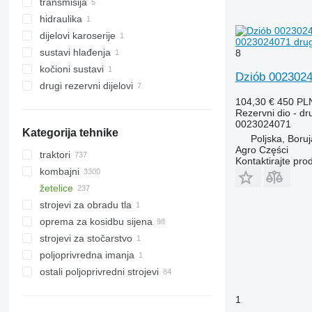
transmisija
noževi
hidraulika
vratila
reduktori
dijelovi karoserije
lančanici
drugi rezervni dijelovi transmisije
hidraulični cilindri
0023024071 drugi 
sustavi hlađenja
drugi radni dijelovi
šasije
8
kočioni sustavi
cijevni priključci
Dziób 00230240
drugi rezervni dijelovi
drugi rezervni dijelovi kočionog
sustava
104,30 €
450 PL
rezervni dijelovi
Rezervni dio - dru
pričvršćivači
0023024071
Kategorija tehnike
Poljska, Boru
Agro Części
traktori
Kontaktirajte pro
kombajni
traktori gusjeničari
žetelice
traktori na kotačima
kombajni za repu
strojevi za obradu tla
kombajni za žito
adapteri za žito
oprema za kosidbu sijena
krmni kombajni
roto-žetelice
kultivatori
strojevi za stočarstvo
kombajni za kukuruz
stolovi za uljanu repicu
kosilice
poljoprivrednа imanjа
drugi kombajni
žetelice za kukuruz
poljoprivredni utovarivači
strojevi za stočarstvo
ostali poljoprivredni strojevi
prevrtači sijena
elevatore i žitnice
sjeckalice slame
sakupljači sijena
1
samoutovarne prikolice