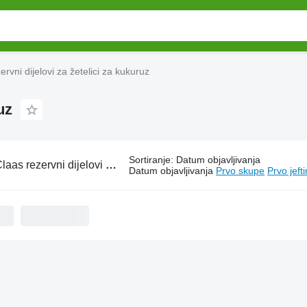
ervni dijelovi za žetelici za kukuruz
uz
Sortiranje
:
Datum objavljivanja
aas rezervni dijelovi za žetelici za kukuruz
Datum objavljivanja
Prvo skupe
Prvo jeft