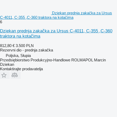
Dziekan prednja zakačka za Ursus
C-4011, C-355 ,C-360 traktora na kotačima
6
Dziekan prednja zakačka za Ursus C-4011, C-355 ,C-360
traktora na kotačima
812,80 €
3.500 PLN
Rezervni dio - prednja zakačka
Poljska, Słupia
Przedsiębiorstwo Produkcyjno-Handlowe ROLMAPOL Marcin
Dziekan
Kontaktirajte prodavatelja