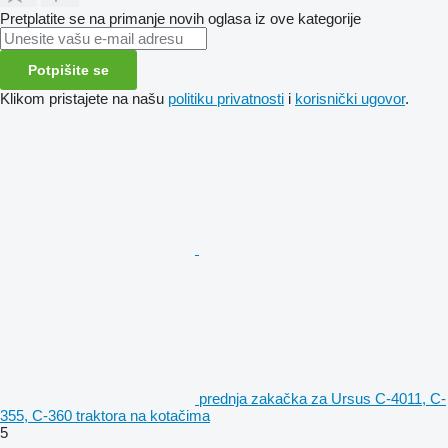
Pretplatite se na primanje novih oglasa iz ove kategorije
Potpišite se
Klikom pristajete na našu
politiku privatnosti
i
korisnički ugovor
.
prednja zakačka za Ursus C-4011, C-
355, C-360 traktora na kotačima
5