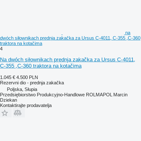
na
dwóch siłownikach prednja zakačka za Ursus C-4011, C-355 ,C-360
traktora na kotačima
4
Na dwóch siłownikach prednja zakačka za Ursus C-4011,
C-355 ,C-360 traktora na kotačima
1.045 €
4.500 PLN
Rezervni dio - prednja zakačka
Poljska, Słupia
Przedsiębiorstwo Produkcyjno-Handlowe ROLMAPOL Marcin
Dziekan
Kontaktirajte prodavatelja