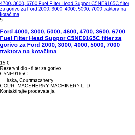
4700, 3600, 6700 Fuel Filter Head Suppor C5NE9165C filter
za gorivo za Ford 2000, 3000, 4000, 5000, 7000 traktora na
kotačima
5
Ford 4000, 3000, 5000, 4600, 4700, 3600, 6700
Fuel Filter Head Suppor C5NE9165C filter za
gorivo za Ford 2000, 3000, 4000, 5000, 7000
traktora na kotačima
15 €
Rezervni dio - filter za gorivo
C5NE9165C
Irska, Courtmacsherry
COURTMACSHERRY MACHINERY LTD
Kontaktirajte prodavatelja