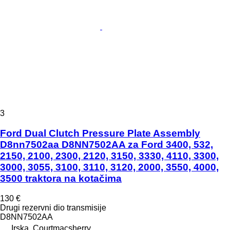
3
Ford Dual Clutch Pressure Plate Assembly
D8nn7502aa D8NN7502AA za Ford 3400, 532,
2150, 2100, 2300, 2120, 3150, 3330, 4110, 3300,
3000, 3055, 3100, 3110, 3120, 2000, 3550, 4000,
3500 traktora na kotačima
130 €
Drugi rezervni dio transmisije
D8NN7502AA
Irska, Courtmacsherry