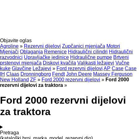
Objavite oglas
Agroline
»
Rezervni dijelovi
Zupčanici mjenjača
Motori
Mjenjači
Oblaganja
Remenice
Hidraulični cilindri
Hidraulični
razvodnici
Upravljačke jedinice
Hidraulične pumpe
Brtveni
prstenovi mjenjača
Diskovi kvačila
Valjkasti ležajevi
Vučne
kuke
Glavčine
Ležajevi
»
Ford rezervni dijelovi
AP
Case
Case
IH
Claas
Dronningborg
Fendt
John Deere
Massey Ferguson
New Holland
ZF
»
Ford 2000 rezervni dijelovi
»
Ford 2000
rezervni dijelovi za traktora
»
Ford 2000 rezervni dijelovi
za traktora
Pretraga
(kataloški broj, marka, model, rezervni dio)