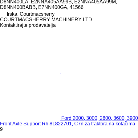
D8NN400LA, E2NNA405AA99B, E2NNA405AA99M,
D8NN400BABB, E7NN400GA, 41566
Irska, Courtmacsherry
COURTMACSHERRY MACHINERY LTD
Kontaktirajte prodavatelja
Ford 2000, 3000, 2600, 3600, 3900
Front Axle Support Rh 81822701, C7n za traktora na kotačima
9