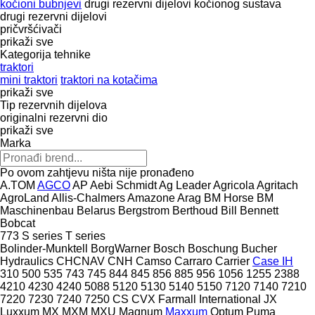
kočioni bubnjevi
drugi rezervni dijelovi kočionog sustava
drugi rezervni dijelovi
pričvršćivači
prikaži sve
Kategorija tehnike
traktori
mini traktori
traktori na kotačima
prikaži sve
Tip rezervnih dijelova
originalni rezervni dio
prikaži sve
Marka
Po ovom zahtjevu ništa nije pronađeno
A.TOM
AGCO
AP
Aebi Schmidt
Ag Leader
Agricola
Agritach
AgroLand
Allis-Chalmers
Amazone
Arag
BM Horse
BM
Maschinenbau
Belarus
Bergstrom
Berthoud
Bill Bennett
Bobcat
773
S series
T series
Bolinder-Munktell
BorgWarner
Bosch
Boschung
Bucher
Hydraulics
CHCNAV
CNH
Camso
Carraro
Carrier
Case IH
310
500
535
743
745
844
845
856
885
956
1056
1255
2388
4210
4230
4240
5088
5120
5130
5140
5150
7120
7140
7210
7220
7230
7240
7250
CS
CVX
Farmall
International
JX
Luxxum
MX
MXM
MXU
Magnum
Maxxum
Optum
Puma