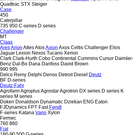
Quadtrac
STX
Steiger
Case
450
Caterpillar
735
950
C-series
D series
Challenger
MT
Claas
Ares
Arion
Atles
Atos
Axion
Axos
Celtis
Challenger
Elios
Jaguar
Lexion
Nexos
Tucano
Xerion
Clark
Clark-Hurth
Cobo
Continental
Cummins
Cursor
Daimler-
Benz
Dal-Bo
Dana
Danfoss
David Brown
990
995
Delco Remy
Delphi
Denso
Detroit Diesel
Deutz
BF
D-series
Deutz-Fahr
Agrofarm
Agroplus
Agrostar
Agrotron
DX series
D series
K
series
M series
Doken
Donaldson
Dynamatic
Dziekan
ENG
Eaton
FJDynamics
FPT
Fast
Fendt
F-series
Katana
Vario
Xylon
Fermec
760
860
Fiat
180-90
500
G-series