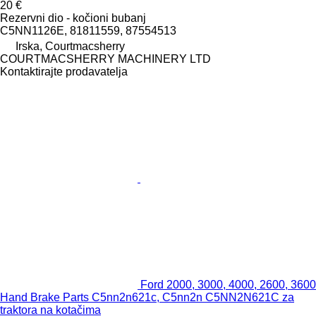
20 €
Rezervni dio - kočioni bubanj
C5NN1126E, 81811559, 87554513
Irska, Courtmacsherry
COURTMACSHERRY MACHINERY LTD
Kontaktirajte prodavatelja
Ford 2000, 3000, 4000, 2600, 3600
Hand Brake Parts C5nn2n621c, C5nn2n C5NN2N621C za
traktora na kotačima