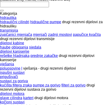
Kategorija
hidraulika
hidraulični cilindri
hidraulične pumpe
drugi rezervni dijelovi za
hidrauliku
transmisija
zupčanici mjenjača
mjenjači
zadnji mostovi
papučice kvačila
drugi rezervni dijelovi transmisije
dijelovi kabine
haube
oblaganja
sjedala
dijelovi karoserije
rešetke hladnjaka
prednje zakačke
drugi rezervni dijelovi
karoserije
vješanja
poluosovine
l
vješanja - drugi rezervni dijelovi
ispušni sustavi
prigušivači
sustavi za goriva
kućišta filtera zraka
pumpe za gorivo
filteri za gorivo
drugi
rezervni dijelovi sustava za gorivo
dijelovi motora
glave cilindra
karteri
drugi dijelovi motora
kočioni sustavi