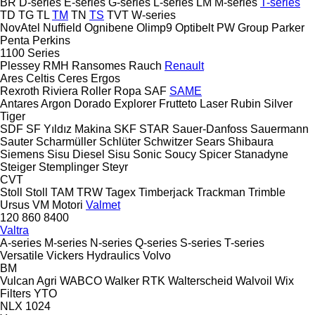
BR
D-series
E-series
G-series
L-series
LM
M-series
T-series
TD
TG
TL
TM
TN
TS
TVT
W-series
NovAtel
Nuffield
Ognibene
Olimp9
Optibelt
PW Group
Parker
Penta
Perkins
1100 Series
Plessey
RMH
Ransomes
Rauch
Renault
Ares
Celtis
Ceres
Ergos
Rexroth
Riviera
Roller
Ropa
SAF
SAME
Antares
Argon
Dorado
Explorer
Frutteto
Laser
Rubin
Silver
Tiger
SDF
SF Yıldız Makina
SKF
STAR
Sauer-Danfoss
Sauermann
Sauter
Scharmüller
Schlüter
Schwitzer
Sears
Shibaura
Siemens
Sisu Diesel
Sisu
Sonic
Soucy
Spicer
Stanadyne
Steiger
Stemplinger
Steyr
CVT
Stoll
Stoll
TAM
TRW
Tagex
Timberjack
Trackman
Trimble
Ursus
VM Motori
Valmet
120
860
8400
Valtra
A-series
M-series
N-series
Q-series
S-series
T-series
Versatile
Vickers Hydraulics
Volvo
BM
Vulcan Agri
WABCO
Walker RTK
Walterscheid
Walvoil
Wix
Filters
YTO
NLX 1024