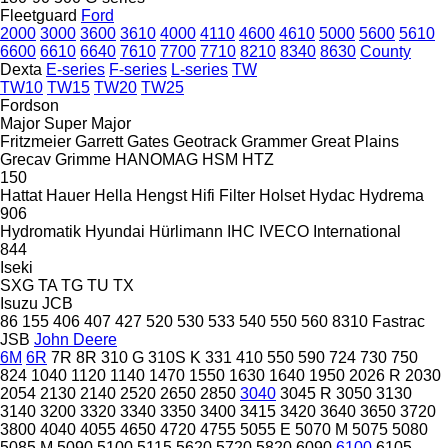
Fleetguard
Ford
2000
3000
3600
3610
4000
4110
4600
4610
5000
5600
5610
6600
6610
6640
7610
7700
7710
8210
8340
8630
County
Dexta
E-series
F-series
L-series
TW
TW10
TW15
TW20
TW25
Fordson
Major
Super Major
Fritzmeier
Garrett
Gates
Geotrack
Grammer
Great Plains
Grecav
Grimme
HANOMAG
HSM
HTZ
150
Hattat
Hauer
Hella
Hengst
Hifi Filter
Holset
Hydac
Hydrema
906
Hydromatik
Hyundai
Hürlimann
IHC
IVECO
International
844
Iseki
SXG
TA
TG
TU
TX
Isuzu
JCB
86
155
406
407
427
520
530
533
540
550
560
8310
Fastrac
JSB
John Deere
6M
6R
7R
8R
310 G
310S K
331
410
550
590
724
730
750
824
1040
1120
1140
1470
1550
1630
1640
1950
2026 R
2030
2054
2130
2140
2520
2650
2850
3040
3045 R
3050
3130
3140
3200
3320
3340
3350
3400
3415
3420
3640
3650
3720
3800
4040
4055
4650
4720
4755
5055 E
5070 M
5075
5080
5085 M
5090
5100
5115
5620
5720
5820
6090
6100
6105