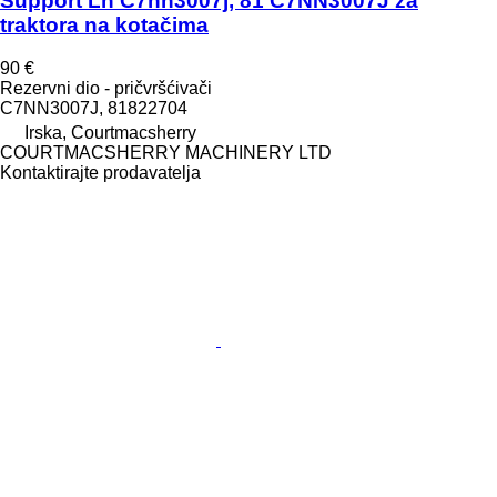
Support Lh C7nn3007j, 81 C7NN3007J za
traktora na kotačima
90 €
Rezervni dio - pričvršćivači
C7NN3007J, 81822704
Irska, Courtmacsherry
COURTMACSHERRY MACHINERY LTD
Kontaktirajte prodavatelja