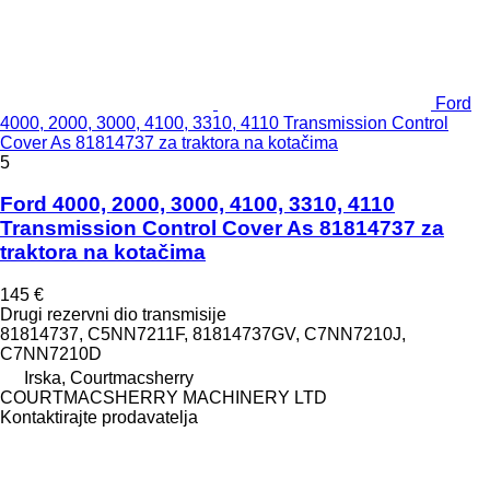
Ford
4000, 2000, 3000, 4100, 3310, 4110 Transmission Control
Cover As 81814737 za traktora na kotačima
5
Ford 4000, 2000, 3000, 4100, 3310, 4110
Transmission Control Cover As 81814737 za
traktora na kotačima
145 €
Drugi rezervni dio transmisije
81814737, C5NN7211F, 81814737GV, C7NN7210J,
C7NN7210D
Irska, Courtmacsherry
COURTMACSHERRY MACHINERY LTD
Kontaktirajte prodavatelja