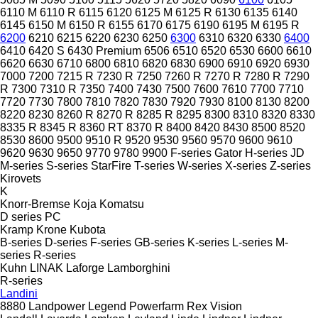
6110 M
6110 R
6115
6120
6125 M
6125 R
6130
6135
6140
6145
6150 M
6150 R
6155
6170
6175
6190
6195 M
6195 R
6200
6210
6215
6220
6230
6250
6300
6310
6320
6330
6400
6410
6420 S
6430 Premium
6506
6510
6520
6530
6600
6610
6620
6630
6710
6800
6810
6820
6830
6900
6910
6920
6930
7000
7200
7215 R
7230 R
7250
7260 R
7270 R
7280 R
7290
R
7300
7310 R
7350
7400
7430
7500
7600
7610
7700
7710
7720
7730
7800
7810
7820
7830
7920
7930
8100
8130
8200
8220
8230
8260 R
8270 R
8285 R
8295
8300
8310
8320
8330
8335 R
8345 R
8360 RT
8370 R
8400
8420
8430
8500
8520
8530
8600
9500
9510 R
9520
9530
9560
9570
9600
9610
9620
9630
9650
9770
9780
9900
F-series
Gator
H-series
JD
M-series
S-series
StarFire
T-series
W-series
X-series
Z-series
Kirovets
K
Knorr-Bremse
Koja
Komatsu
D series
PC
Kramp
Krone
Kubota
B-series
D-series
F-series
GB-series
K-series
L-series
M-
series
R-series
Kuhn
LINAK
Laforge
Lamborghini
R-series
Landini
8880
Landpower
Legend
Powerfarm
Rex
Vision