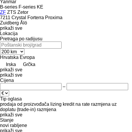
Yanmar
B-series
F-series
KE
ZF
ZTS
Zetor
7211
Crystal
Forterra
Proxima
Zuidberg
Ålö
prikaži sve
Lokacija
Pretraga po radijusu
Hrvatska
Evropa
Irska
Grčka
prikaži sve
prikaži sve
Cijena
–
Tip oglasa
prodaja
od proizvođača
lizing
kredit
na rate
razmjena uz
doplatu (trade-in)
razmjena
prikaži sve
Stanje
novi
rabljene
prikaži sve