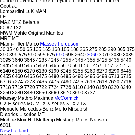
Landoll
Laverda
Lemken
Leyland
Linde
Lindner
Lindner
Geotrac
Lombardini
LuK
MAN
LE
MAZ
MTZ Belarus
80
82
1221
MWM
Mahle Original
Manitou
MRT
MT
Mann-Filter
Marco
Massey Ferguson
30
35
40
50
65
135
165
168
185
188
265
275
285
290
365
375
390
399
575
590
595
675
690
698
2640
3060
3070
3080
3085
3095
3640
3645
4235
4245
4255
4345
4355
5425
5435
5440
5445
5450
5455
5460
5465
5610
5611
5612
5711
5712
5713
6140
6150
6170
6180
6190
6245
6255
6260
6270
6290
6445
6455
6460
6465
6475
6480
6485
6490
6495
6499
6713
6715
6716
7274
7278
7465
7475
7480
7495
7616
7618
7620
7716
7718
7719
7720
7722
7724
7726
8110
8140
8150
8220
8240
8250
8280
8480
8650
8660
8670
8690
8737
Massey
Matbro
Maximus
McCormick
CX
F-series
MC
MTX
X-series
XTX
ZTX
Mengele
Mercedes-Benz
Merlo
Mitsubishi
D-series
L-series
MT
Modine
Muir Hill
Mullerup
Mustang
Müller
Neuson
6001
New Holland