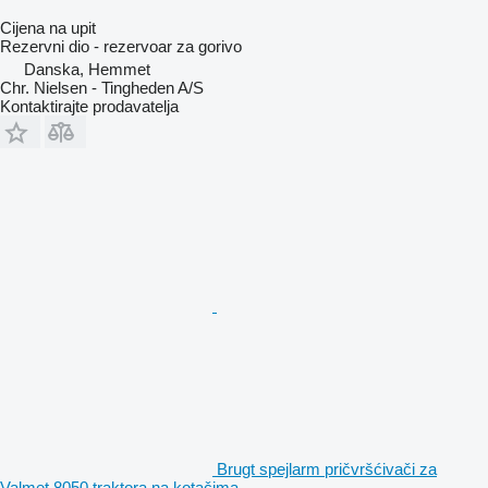
Cijena na upit
Rezervni dio - rezervoar za gorivo
Danska, Hemmet
Chr. Nielsen - Tingheden A/S
Kontaktirajte prodavatelja
Brugt spejlarm pričvršćivači za
Valmet 8050 traktora na kotačima