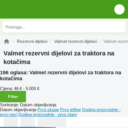
Rezervni dijelovi
Valmet rezervni dijelovi
Valmet rezerv
Valmet rezervni dijelovi za traktora na
kotačima
196 oglasa:
Valmet rezervni dijelovi za traktora na
kotačima
Cijena:
46 € - 5.000 €
Filter
Sortiranje
:
Datum objavljivanja
Datum objavljivanja
Prvo skupe
Prvo jeftine
Godina proizvodnje -
prvo novi
Godina proizvodnje - prvo stare