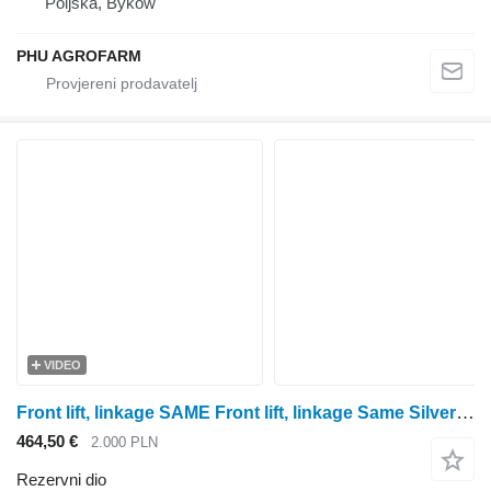
Poljska, Byków
PHU AGROFARM
VIDEO
Front lift, linkage SAME Front lift, linkage Same Silver 110 000893103 za SAME Silver 110 traktora na kotačima
464,50 €
2.000 PLN
Rezervni dio