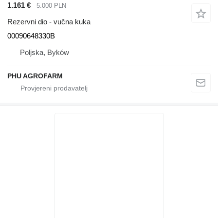
1.161 €
5.000 PLN
Rezervni dio - vučna kuka
00090648330B
Poljska, Byków
PHU AGROFARM