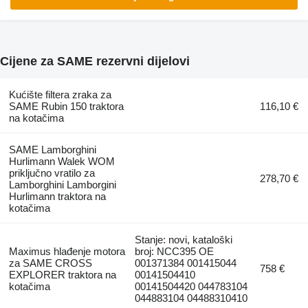
Cijene za SAME rezervni dijelovi
Kućište filtera zraka za
SAME Rubin 150 traktora
116,10 €
na kotačima
SAME Lamborghini
Hurlimann Walek WOM
priključno vratilo za
278,70 €
Lamborghini Lamborgini
Hurlimann traktora na
kotačima
Stanje: novi, kataloški
Maximus hlađenje motora
broj: NCC395 OE
za SAME CROSS
001371384 001415044
758 €
EXPLORER traktora na
00141504410
kotačima
00141504420 044783104
044883104 04488310410