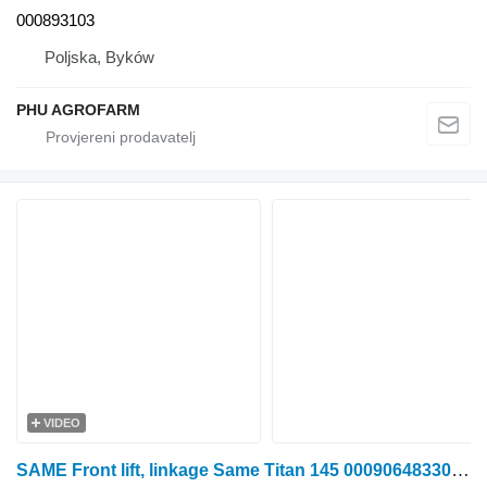
000893103
Poljska, Byków
PHU AGROFARM
VIDEO
SAME Front lift, linkage Same Titan 145 00090648330B vučna kuka za traktora na kotačima