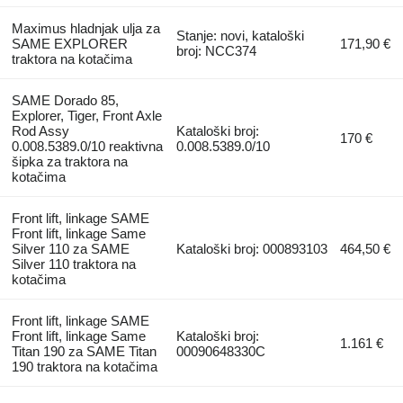
Maximus hladnjak ulja za
Stanje: novi, kataloški
SAME EXPLORER
171,90 €
broj: NCC374
traktora na kotačima
SAME Dorado 85,
Explorer, Tiger, Front Axle
Rod Assy
Kataloški broj:
170 €
0.008.5389.0/10 reaktivna
0.008.5389.0/10
šipka za traktora na
kotačima
Front lift, linkage SAME
Front lift, linkage Same
Silver 110 za SAME
Kataloški broj: 000893103
464,50 €
Silver 110 traktora na
kotačima
Front lift, linkage SAME
Front lift, linkage Same
Kataloški broj:
1.161 €
Titan 190 za SAME Titan
00090648330C
190 traktora na kotačima