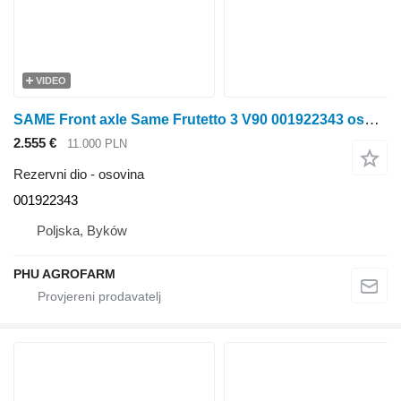
VIDEO
SAME Front axle Same Frutetto 3 V90 001922343 osovina za SAME Frutetto 3 V90 traktora na kotačima
2.555 €
11.000 PLN
Rezervni dio - osovina
001922343
Poljska, Byków
PHU AGROFARM