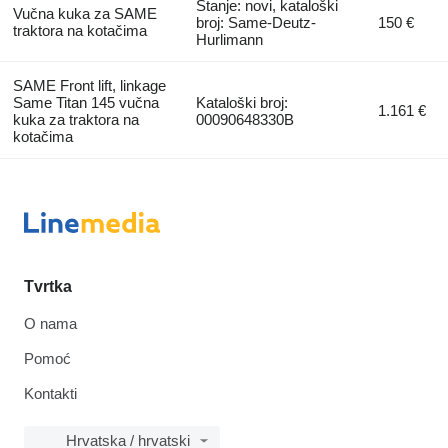
Stanje: novi, kataloški
Vučna kuka za SAME
broj: Same-Deutz-
150 €
traktora na kotačima
Hurlimann
SAME Front lift, linkage
Same Titan 145 vučna
Kataloški broj:
1.161 €
kuka za traktora na
00090648330B
kotačima
Tvrtka
O nama
Pomoć
Kontakti
Hrvatska / hrvatski