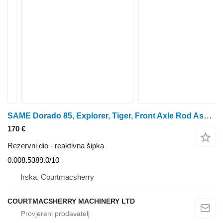
SAME Dorado 85, Explorer, Tiger, Front Axle Rod Assy 0.008.5389.0/10 reaktivna šipka za traktora na kotačima
170 €
Rezervni dio - reaktivna šipka
0.008.5389.0/10
Irska, Courtmacsherry
COURTMACSHERRY MACHINERY LTD