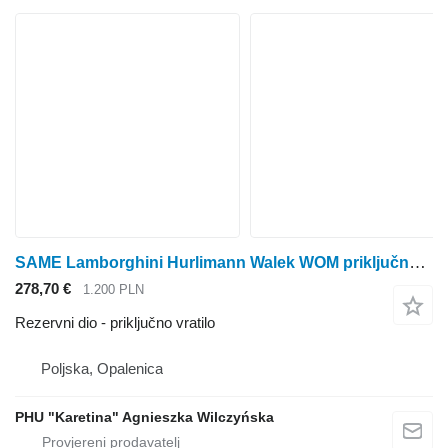
SAME Lamborghini Hurlimann Walek WOM priključno vratilo za Lamborghini Lamborgini Hurlimann traktora na kotačima
278,70 €
1.200 PLN
Rezervni dio - priključno vratilo
Poljska, Opalenica
PHU "Karetina" Agnieszka Wilczyńska