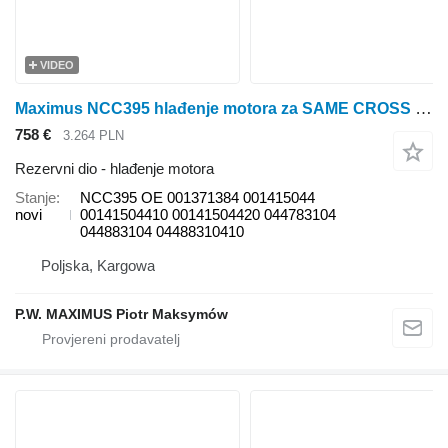
VIDEO
Maximus NCC395 hlađenje motora za SAME CROSS EXPLORER traktora na kotačima
758 €
3.264 PLN
Rezervni dio - hlađenje motora
Stanje
NCC395 OE 001371384 001415044
novi
00141504410 00141504420 044783104
044883104 04488310410
Poljska, Kargowa
P.W. MAXIMUS Piotr Maksymów