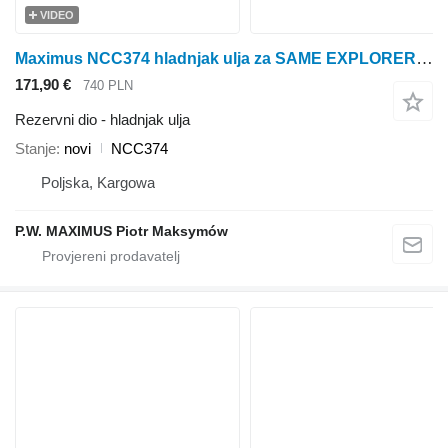
VIDEO
Maximus NCC374 hladnjak ulja za SAME EXPLORER traktora na kotačima
171,90 €
740 PLN
Rezervni dio - hladnjak ulja
Stanje
novi
NCC374
Poljska, Kargowa
P.W. MAXIMUS Piotr Maksymów