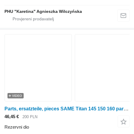
PHU "Karetina" Agnieszka Wilczyńska
VIDEO
Parts, ersatzteile, pieces SAME Titan 145 150 160 parts, ersatzteile, pieces za SAME Titan 145 150 160 traktora na kotačima
46,45 €
200 PLN
Rezervni dio