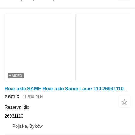
VIDEO
Rear axle SAME Rear axle Same Laser 110 26931110 za SAME Laser 110 traktora na kotačima
2.671 €
11.500 PLN
Rezervni dio
26931110
Poljska, Byków