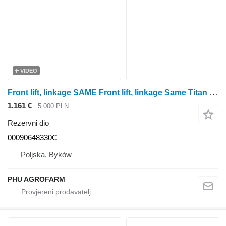
VIDEO
Front lift, linkage SAME Front lift, linkage Same Titan 190 00090648330C za SAME Titan 190 traktora na kotačima
1.161 €
5.000 PLN
Rezervni dio
00090648330C
Poljska, Byków
PHU AGROFARM