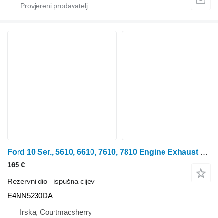
Ford 10 Ser., 5610, 6610, 7610, 7810 Engine Exhaust Pipe , E4NN5230DA ispušna cijev za traktora na kotačima
165 €
Rezervni dio - ispušna cijev
E4NN5230DA
Irska, Courtmacsherry