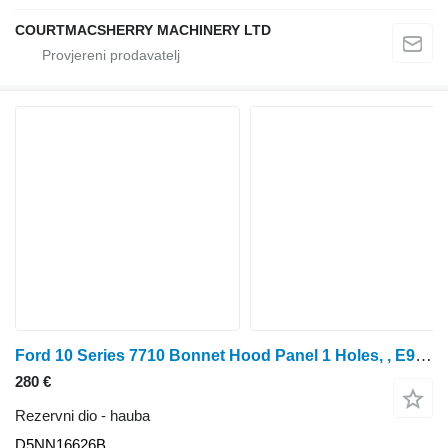
COURTMACSHERRY MACHINERY LTD
Ford 10 Series 7710 Bonnet Hood Panel 1 Holes, , E9nn16a724 D5NN16626B hauba za traktora na kotačima
280 €
Rezervni dio - hauba
D5NN16626B