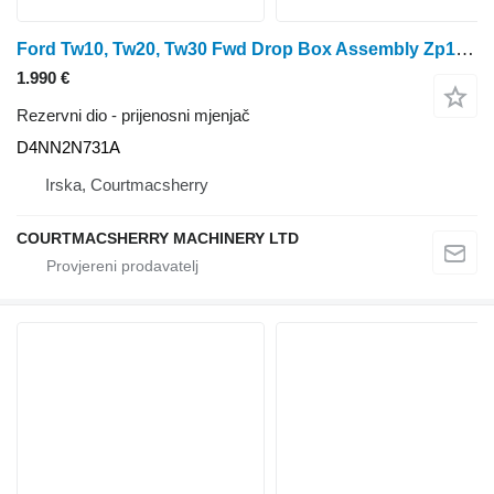
Ford Tw10, Tw20, Tw30 Fwd Drop Box Assembly Zp1927128, E0nn3n211aa, D4NN2N731A prijenosni mjenjač za traktora na kotačima
1.990 €
Rezervni dio - prijenosni mjenjač
D4NN2N731A
Irska, Courtmacsherry
COURTMACSHERRY MACHINERY LTD