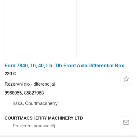
Ford 7840, 10, 40, Lb, Tlb Front Axle Differential Box Assy 9968055, diferencijal za Ford 655, 655A, 555B, 655C, 445C, 555C, 445D, 575D, 555D, 655D, 555E, 575E, 655E, 555A, 250C, 345C, 454C, 345D, 545D, 675D, 675E, 555 traktora na kotačima
220 €
Rezervni dio - diferencijal
9968055, 85827068
Irska, Courtmacsherry
COURTMACSHERRY MACHINERY LTD