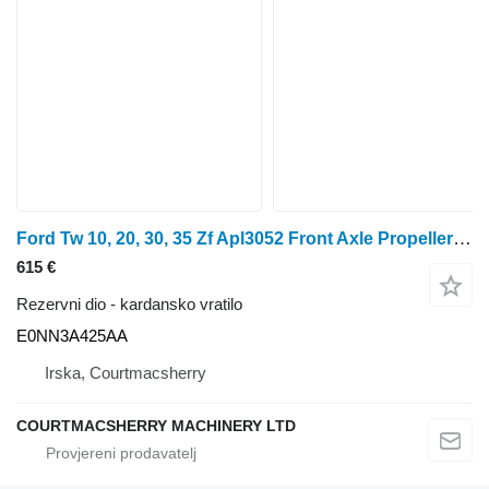
Ford Tw 10, 20, 30, 35 Zf Apl3052 Front Axle Propeller Drive Shaft E0 E0NN3A425AA kardansko vratilo za 4468053069 traktora na kotačima
615 €
Rezervni dio - kardansko vratilo
E0NN3A425AA
Irska, Courtmacsherry
COURTMACSHERRY MACHINERY LTD