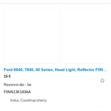
Ford 6640, 7840, 40 Series, Head Light, Reflector F0NN13K183AA far za traktora na kotačima
15 €
Rezervni dio - far
F0NN13K183AA
Irska, Courtmacsherry