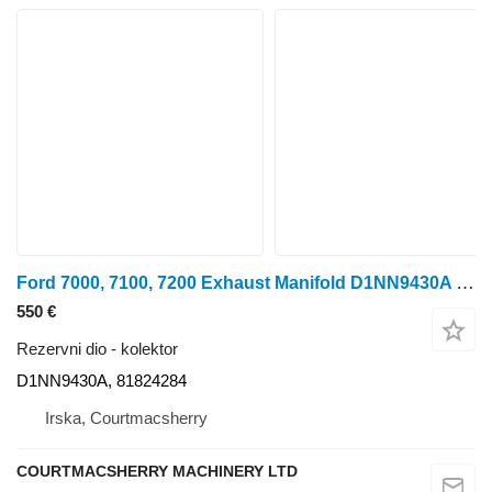
Ford 7000, 7100, 7200 Exhaust Manifold D1NN9430A kolektor za traktora na kotačima
550 €
Rezervni dio - kolektor
D1NN9430A, 81824284
Irska, Courtmacsherry
COURTMACSHERRY MACHINERY LTD