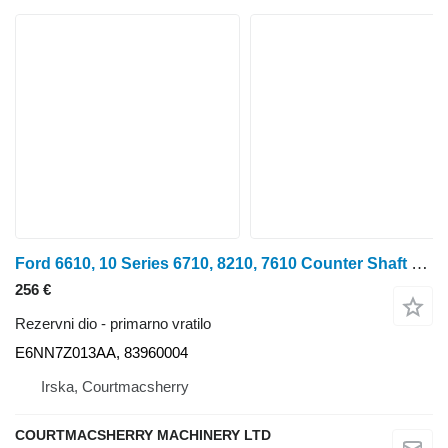
Ford 6610, 10 Series 6710, 8210, 7610 Counter Shaft E6nn7z013aa, 8396 E6NN7Z013AA primarno vratilo za Ford 10 Series traktora na kotačima
256 €
Rezervni dio - primarno vratilo
E6NN7Z013AA, 83960004
Irska, Courtmacsherry
COURTMACSHERRY MACHINERY LTD