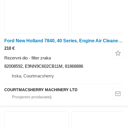
Ford New Holland 7840, 40 Series, Engine Air Cleaner Assembly 8200859 82008592 filter zraka za Ford Please check the measurements by the pictures traktora na kotačima
210 €
Rezervni dio - filter zraka
82008592, E9NN9C602CB11M, 81868886
Irska, Courtmacsherry
COURTMACSHERRY MACHINERY LTD