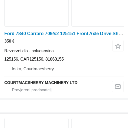
Ford 7840 Carraro 709/s2 125151 Front Axle Drive Shaft Car125156, 818 poluosovina za traktora na kotačima
350 €
Rezervni dio - poluosovina
125156, CAR125156, 81863155
Irska, Courtmacsherry
COURTMACSHERRY MACHINERY LTD