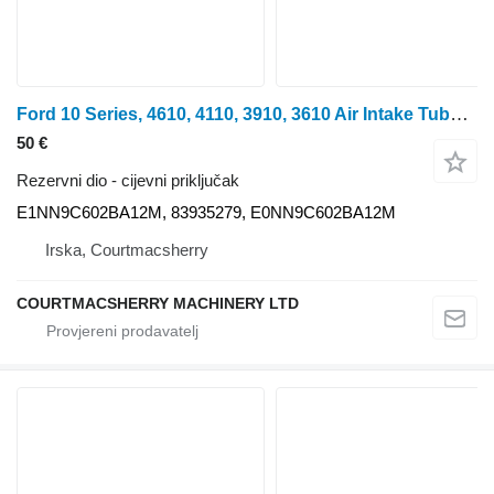
Ford 10 Series, 4610, 4110, 3910, 3610 Air Intake Tube E1nn9c602ba12m E1NN9C602BA12M cijevni priključak za traktora na kotačima
50 €
Rezervni dio - cijevni priključak
E1NN9C602BA12M, 83935279, E0NN9C602BA12M
Irska, Courtmacsherry
COURTMACSHERRY MACHINERY LTD