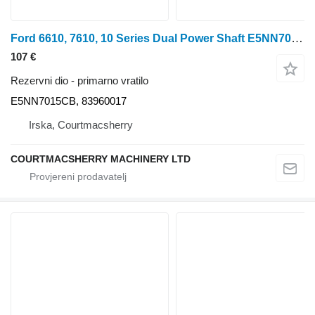
Ford 6610, 7610, 10 Series Dual Power Shaft E5NN7015CB primarno vratilo za Ford 6610 traktora na kotačima
107 €
Rezervni dio - primarno vratilo
E5NN7015CB, 83960017
Irska, Courtmacsherry
COURTMACSHERRY MACHINERY LTD