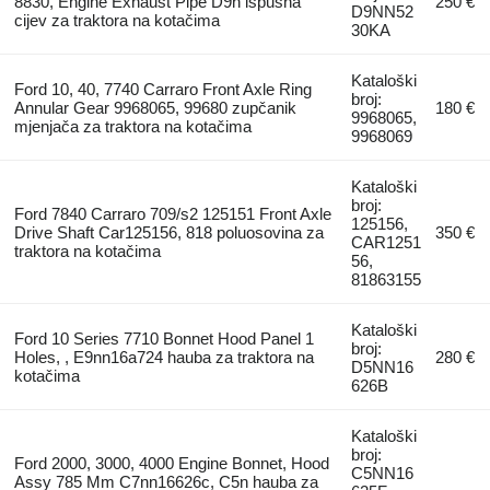
8830, Engine Exhaust Pipe D9n ispušna
250 €
D9NN52
cijev za traktora na kotačima
30KA
Kataloški
Ford 10, 40, 7740 Carraro Front Axle Ring
broj:
Annular Gear 9968065, 99680 zupčanik
180 €
9968065,
mjenjača za traktora na kotačima
9968069
Kataloški
broj:
Ford 7840 Carraro 709/s2 125151 Front Axle
125156,
Drive Shaft Car125156, 818 poluosovina za
350 €
CAR1251
traktora na kotačima
56,
81863155
Kataloški
Ford 10 Series 7710 Bonnet Hood Panel 1
broj:
Holes, , E9nn16a724 hauba za traktora na
280 €
D5NN16
kotačima
626B
Kataloški
broj:
Ford 2000, 3000, 4000 Engine Bonnet, Hood
C5NN16
Assy 785 Mm C7nn16626c, C5n hauba za