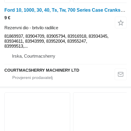
Ford 10, 1000, 30, 40, Ts, Tw, 700 Series Case Crankshaft Seal Genuin 81869937 brtvilo radilice za traktora na kotačima
9 €
Rezervni dio - brtvilo radilice
81869937, 83904709, 83905794, 83916918, 83934345,
83934611, 83943999, 83952004, 83955247,
83999513,...
Irska, Courtmacsherry
COURTMACSHERRY MACHINERY LTD