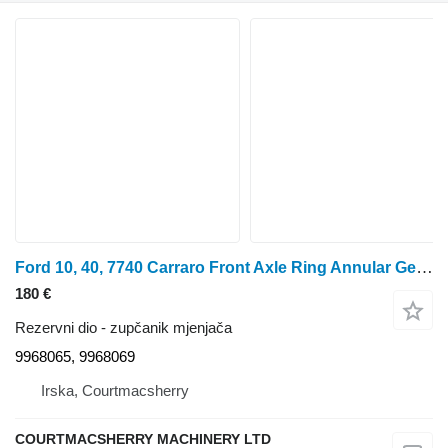
Ford 10, 40, 7740 Carraro Front Axle Ring Annular Gear 9968065, 99680 9968065, 9968069 zupčanik mjenjača za traktora na kotačima
180 €
Rezervni dio - zupčanik mjenjača
9968065, 9968069
Irska, Courtmacsherry
COURTMACSHERRY MACHINERY LTD