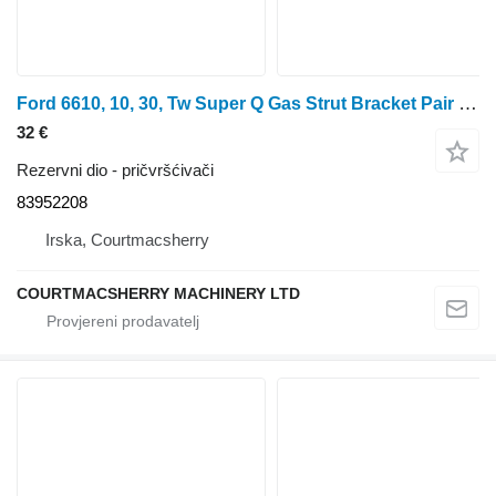
Ford 6610, 10, 30, Tw Super Q Gas Strut Bracket Pair 83952208 za traktora na kotačima
32 €
Rezervni dio - pričvršćivači
83952208
Irska, Courtmacsherry
COURTMACSHERRY MACHINERY LTD