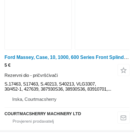
Ford Massey, Case, 10, 1000, 600 Series Front Splindle Castle Nut S.1 S.17463 za traktora na kotačima
5 €
Rezervni dio - pričvršćivači
S.17463, S17463, S.40213, S40213, VLG3307,
30/452-1, 427639, 387930S36, 38930S36, 83910701,...
Irska, Courtmacsherry
COURTMACSHERRY MACHINERY LTD