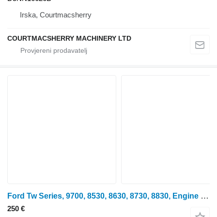
Irska, Courtmacsherry
COURTMACSHERRY MACHINERY LTD
Ford Tw Series, 9700, 8530, 8630, 8730, 8830, Engine Exhaust Pipe D9n D9NN5230KA ispušna cijev za traktora na kotačima
250 €