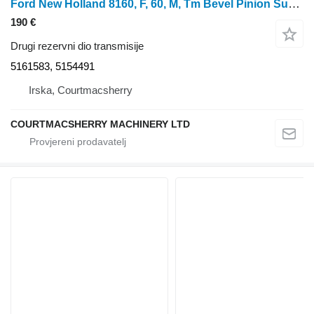
Ford New Holland 8160, F, 60, M, Tm Bevel Pinion Support Rh 5161583 5161583, 5154491 za New Holland 8160 traktora na kotačima
190 €
Drugi rezervni dio transmisije
5161583, 5154491
Irska, Courtmacsherry
COURTMACSHERRY MACHINERY LTD