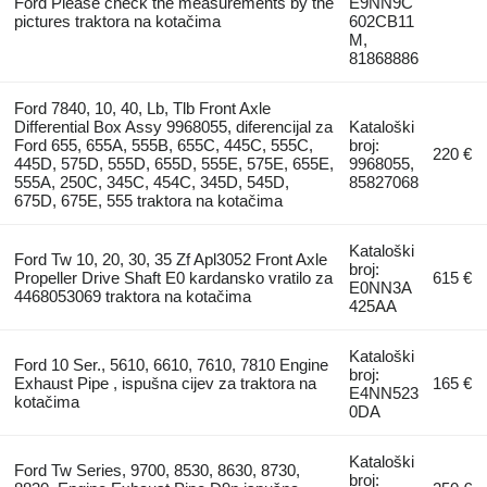
Ford Please check the measurements by the
E9NN9C
pictures traktora na kotačima
602CB11
M,
81868886
Ford 7840, 10, 40, Lb, Tlb Front Axle
Differential Box Assy 9968055, diferencijal za
Kataloški
Ford 655, 655A, 555B, 655C, 445C, 555C,
broj:
220 €
445D, 575D, 555D, 655D, 555E, 575E, 655E,
9968055,
555A, 250C, 345C, 454C, 345D, 545D,
85827068
675D, 675E, 555 traktora na kotačima
Kataloški
Ford Tw 10, 20, 30, 35 Zf Apl3052 Front Axle
broj:
Propeller Drive Shaft E0 kardansko vratilo za
615 €
E0NN3A
4468053069 traktora na kotačima
425AA
Kataloški
Ford 10 Ser., 5610, 6610, 7610, 7810 Engine
broj:
Exhaust Pipe , ispušna cijev za traktora na
165 €
E4NN523
kotačima
0DA
Kataloški
Ford Tw Series, 9700, 8530, 8630, 8730,
broj: