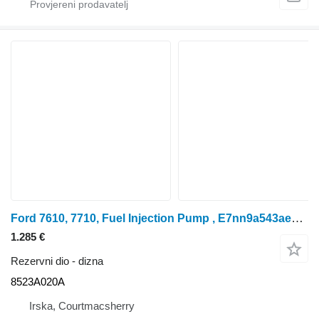
Ford 7610, 7710, Fuel Injection Pump , E7nn9a543aeb, 8397639 8523A020A dizna za traktora na kotačima
1.285 €
Rezervni dio - dizna
8523A020A
Irska, Courtmacsherry