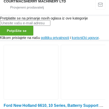
COURTMACSHERRY MACHINERY LTD
Pretplatite se na primanje novih oglasa iz ove kategorije
Potpišite se
Klikom pristajete na našu
politiku privatnosti
i
korisnički ugovor
.
Ford New Holland 6610, 10 Series, Batterry Support Bracket D8nn10769d D8NN10769DB za traktora na kotačima