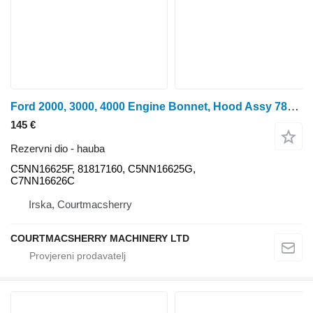
Ford 2000, 3000, 4000 Engine Bonnet, Hood Assy 785 Mm C7nn16626c, C5n C5NN16625F hauba za Ford 3055, 2000, 2100, 2110, 2120, 2150, 2300, 3120, 7100, 3150, 3300, 3310, 5340, 5100, 4500, 4100, 3000, 3100, 3110, 4140, 4330, 4340, 3530, 4110, 3500, 3600, 3900, 4600, 4100 traktora na kotačima
145 €
Rezervni dio - hauba
C5NN16625F, 81817160, C5NN16625G,
C7NN16626C
Irska, Courtmacsherry
COURTMACSHERRY MACHINERY LTD