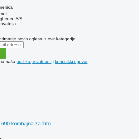
emenica
met
ingheden A/S
davatelja
 primanje novih oglasa iz ove kategorije
e na našu
politiku privatnosti
i
korisnički ugovor
.
690 kombajna za žito