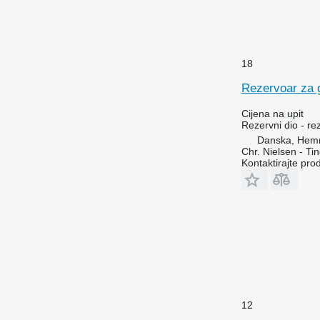
X-series
Z-series
18
Rezervoar za 
Cijena na upit
Rezervni dio - re
Danska, Hem
Chr. Nielsen - T
Kontaktirajte pro
12