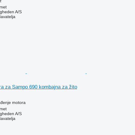
ž
met
ingheden A/S
davatelja
ra za Sampo 690 kombajna za žito
lađenje motora
met
ingheden A/S
davatelja