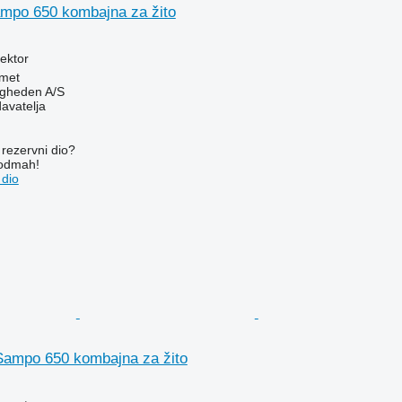
ampo 650 kombajna za žito
lektor
met
ingheden A/S
davatelja
rezervni dio?
 odmah!
 dio
Sampo 650 kombajna za žito