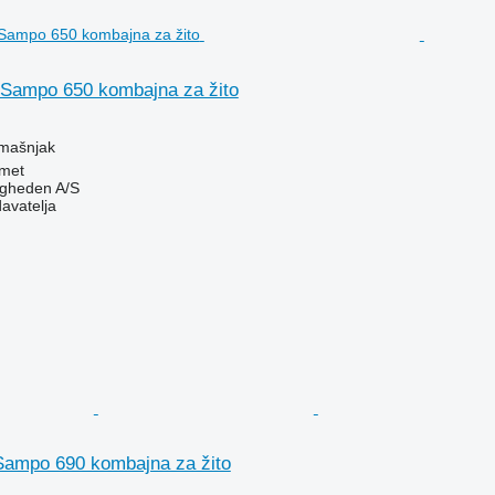
Sampo 650 kombajna za žito
amašnjak
met
ingheden A/S
davatelja
ampo 690 kombajna za žito