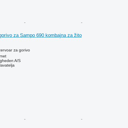
gorivo za Sampo 690 kombajna za žito
zervoar za gorivo
met
ingheden A/S
davatelja