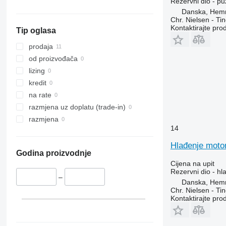
Rezervni dio - pu
8120
2054
Danska, Hem
Chr. Nielsen - T
8230
2058
Kontaktirajte pro
Tip oglasa
9120
2064
9230
2066
prodaja
9240
2254
od proizvođača
Axial-Flow
2256
lizing
CF
2264
kredit
STX
3040
na rate
4040
razmjena uz doplatu (trade-in)
6090
razmjena
14
7000
8430
Hlađenje moto
Godina proizvodnje
8600
Cijena na upit
9500
Rezervni dio - h
–
9540 WTS
Danska, Hem
Chr. Nielsen - T
9560
Kontaktirajte pro
9570
9600