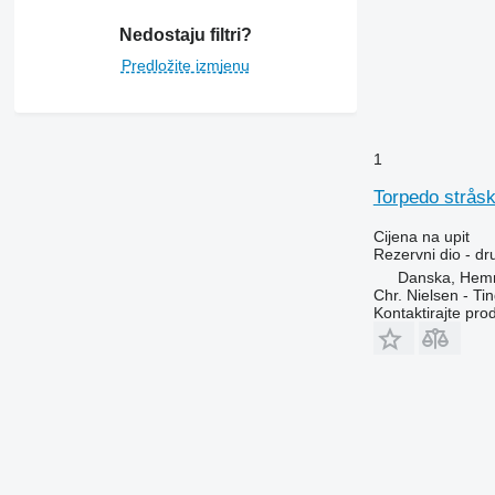
9610
9640
Nedostaju filtri?
9650
Predložite izmjenu
9660
9670 STS
9680
1
9750
9760 STS
Torpedo stråsk
9770
Cijena na upit
9780
Rezervni dio - dru
9860 STS
Danska, Hem
9870 STS
Chr. Nielsen - T
Kontaktirajte pro
9880
C-series
H-series
JD
S-series
T-series
W-series