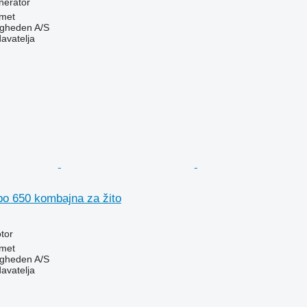
nerator
met
ingheden A/S
davatelja
o 650 kombajna za žito
tor
met
ingheden A/S
davatelja