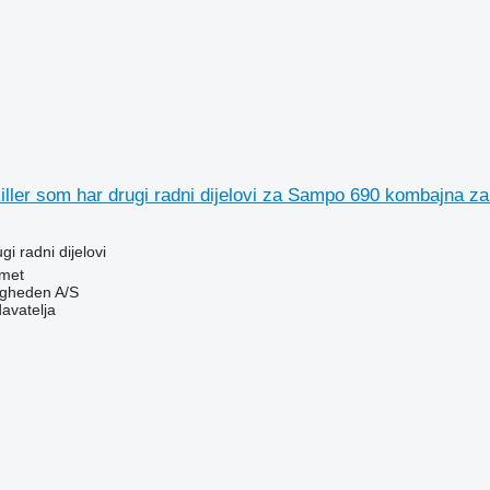
iller som har drugi radni dijelovi za Sampo 690 kombajna za
gi radni dijelovi
met
ingheden A/S
davatelja