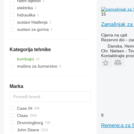
radni dijelovi
motori
elektrika
kolektori
puža
15
hidraulika
zamašnjaci
drugi radni dijelovi
generatori
sustavi hlađenja
remenice
starteri
hidraulične pumpe
Zamašnjak za 
sustavi za goriva
radijatori za hlađenje motora
Cijena na upit
rezervoari za gorivo
Rezervni dio - z
Danska, Hem
Kategorija tehnike
Chr. Nielsen - T
Kontaktirajte pro
kombajni
mašina za šumarstvo
kombajni za žito
harvesteri
Marka
Case IH
9
Claas
1460
621
C-series
Dronningborg
1660
Avero
M series
Remenica za S
John Deere
1680
C-series
TopLiner
D-series
Ideal
6640
4900
806