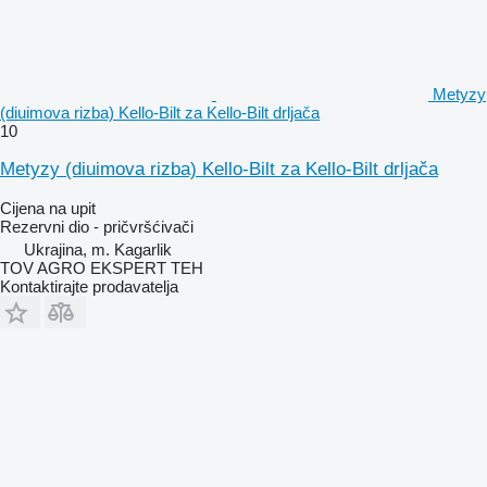
Metyzy
(diuimova rizba) Kello-Bilt za Kello-Bilt drljača
10
Metyzy (diuimova rizba) Kello-Bilt za Kello-Bilt drljača
Cijena na upit
Rezervni dio - pričvršćivači
Ukrajina, m. Kagarlik
TOV AGRO EKSPERT TEH
Kontaktirajte prodavatelja