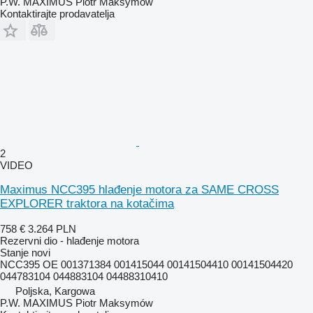
P.W. MAXIMUS Piotr Maksymów
Kontaktirajte prodavatelja
2
VIDEO
Maximus NCC395 hlađenje motora za SAME CROSS
EXPLORER traktora na kotačima
758 €
3.264 PLN
Rezervni dio - hlađenje motora
Stanje
novi
NCC395 OE 001371384 001415044 00141504410 00141504420
044783104 044883104 04488310410
Poljska, Kargowa
P.W. MAXIMUS Piotr Maksymów