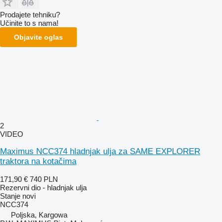
Prodajete tehniku?
Učinite to s nama!
Objavite oglas
2
VIDEO
Maximus NCC374 hladnjak ulja za SAME EXPLORER
traktora na kotačima
171,90 €
740 PLN
Rezervni dio - hladnjak ulja
Stanje
novi
NCC374
Poljska, Kargowa