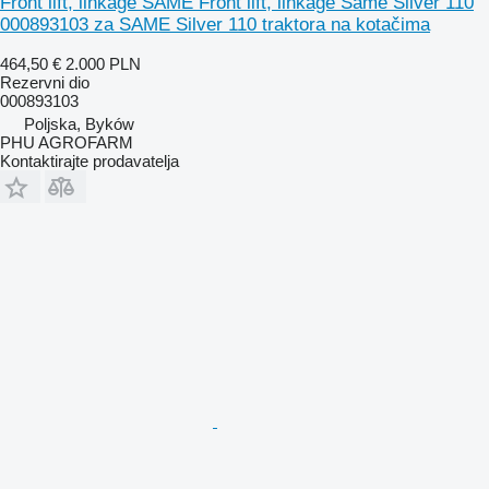
Front lift, linkage SAME Front lift, linkage Same Silver 110
000893103 za SAME Silver 110 traktora na kotačima
464,50 €
2.000 PLN
Rezervni dio
000893103
Poljska, Byków
PHU AGROFARM
Kontaktirajte prodavatelja