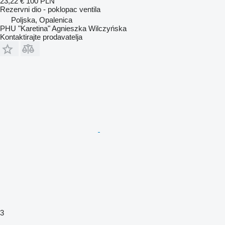
23,22 €
100 PLN
Rezervni dio - poklopac ventila
Poljska, Opalenica
PHU "Karetina" Agnieszka Wilczyńska
Kontaktirajte prodavatelja
3