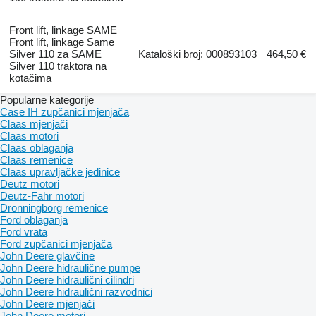
Front lift, linkage SAME
Front lift, linkage Same
Silver 110 za SAME
Kataloški broj: 000893103
464,50 €
Silver 110 traktora na
kotačima
Popularne kategorije
Case IH zupčanici mjenjača
Claas mjenjači
Claas motori
Claas oblaganja
Claas remenice
Claas upravljačke jedinice
Deutz motori
Deutz-Fahr motori
Dronningborg remenice
Ford oblaganja
Ford vrata
Ford zupčanici mjenjača
John Deere glavčine
John Deere hidraulične pumpe
John Deere hidraulični cilindri
John Deere hidraulični razvodnici
John Deere mjenjači
John Deere motori