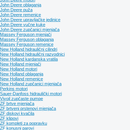
John Deere oblaganja
John Deere puža
John Deere remenice
John Deere upravljačke jedinice
John Deere vučne kuke
John Deere zupčanici mjenjača
Massey Ferguson mjenjači
Massey Ferguson oblaganja
Massey Ferguson remenice
New Holland hidraulični cilindri
New Holland hidraulični razvodnici
New Holland kardanska vratila
New Holland mjenjači
New Holland motori
New Holland oblaganja
New Holland remenice
New Holland zupčanici mjenjača
Perkins motori
Sauer-Danfoss hidraulički motori
Vivoil zupčaste pumpe
ZF brtve mjenjača
ZF brtveni prstenovi mjenjača
ZF diskovi kvačila
ZF klipovi
ZF kompleti za popravku
ZF konusni parovi