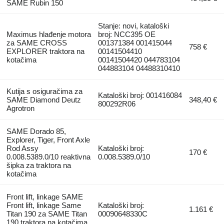
SAME Rubin 150
Stanje: novi, kataloški
Maximus hlađenje motora
broj: NCC395 OE
za SAME CROSS
001371384 001415044
758 €
EXPLORER traktora na
00141504410
kotačima
00141504420 044783104
044883104 04488310410
Kutija s osiguračima za
Kataloški broj: 001416084
SAME Diamond Deutz
348,40 €
800292R06
Agrotron
SAME Dorado 85,
Explorer, Tiger, Front Axle
Rod Assy
Kataloški broj:
170 €
0.008.5389.0/10 reaktivna
0.008.5389.0/10
šipka za traktora na
kotačima
Front lift, linkage SAME
Front lift, linkage Same
Kataloški broj:
1.161 €
Titan 190 za SAME Titan
00090648330C
190 traktora na kotačima