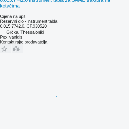
0.015.7742.0 instrument tabla za SAME traktora na
kotačima
Cijena na upit
Rezervni dio - instrument tabla
0.015.7742.0, CF.930520
Grčka, Thessaloniki
Pexlivanidis
Kontaktirajte prodavatelja