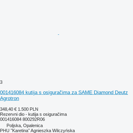
3
001416084 kutija s osiguračima za SAME Diamond Deutz
Agrotron
348,40 €
1.500 PLN
Rezervni dio - kutija s osiguračima
001416084 800292R06
Poljska, Opalenica
PHU "Karetina" Agnieszka Wilczyńska