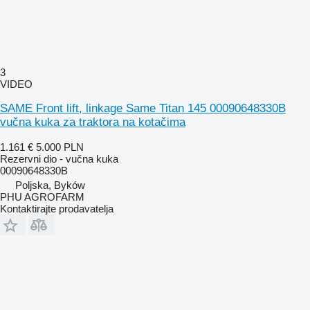
3
VIDEO
SAME Front lift, linkage Same Titan 145 00090648330B
vučna kuka za traktora na kotačima
1.161 €
5.000 PLN
Rezervni dio - vučna kuka
00090648330B
Poljska, Byków
PHU AGROFARM
Kontaktirajte prodavatelja