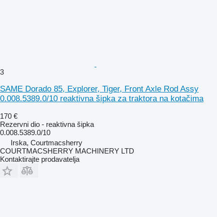
3
SAME Dorado 85, Explorer, Tiger, Front Axle Rod Assy
0.008.5389.0/10 reaktivna šipka za traktora na kotačima
170 €
Rezervni dio - reaktivna šipka
0.008.5389.0/10
Irska, Courtmacsherry
COURTMACSHERRY MACHINERY LTD
Kontaktirajte prodavatelja