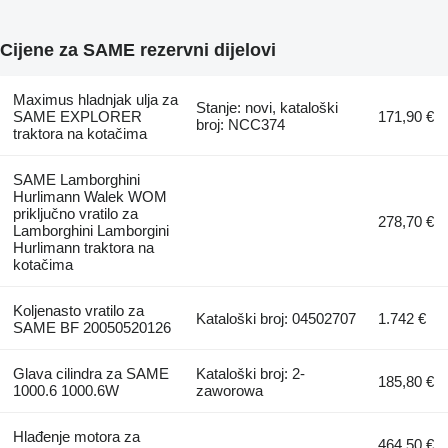
Cijene za SAME rezervni dijelovi
Maximus hladnjak ulja za
Stanje: novi, kataloški
SAME EXPLORER
171,90 €
broj: NCC374
traktora na kotačima
SAME Lamborghini
Hurlimann Walek WOM
priključno vratilo za
278,70 €
Lamborghini Lamborgini
Hurlimann traktora na
kotačima
Koljenasto vratilo za
Kataloški broj: 04502707
1.742 €
SAME BF 20050520126
Glava cilindra za SAME
Kataloški broj: 2-
185,80 €
1000.6 1000.6W
zaworowa
Hlađenje motora za
464,50 €