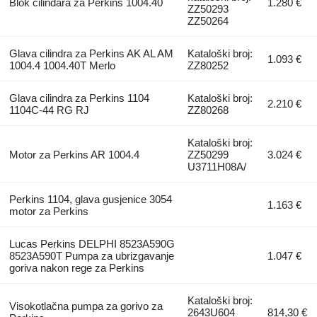
Blok cilindara za Perkins 1004.40
1.280 €
ZZ50293
ZZ50264
Glava cilindra za Perkins AK AL AM
Kataloški broj:
1.093 €
1004.4 1004.40T Merlo
ZZ80252
Glava cilindra za Perkins 1104
Kataloški broj:
2.210 €
1104C-44 RG RJ
ZZ80268
Kataloški broj:
Motor za Perkins AR 1004.4
ZZ50299
3.024 €
U3711H08A/
Perkins 1104, glava gusjenice 3054
1.163 €
motor za Perkins
Lucas Perkins DELPHI 8523A590G
8523A590T Pumpa za ubrizgavanje
1.047 €
goriva nakon rege za Perkins
Kataloški broj:
Visokotlačna pumpa za gorivo za
2643U604
814,30 €