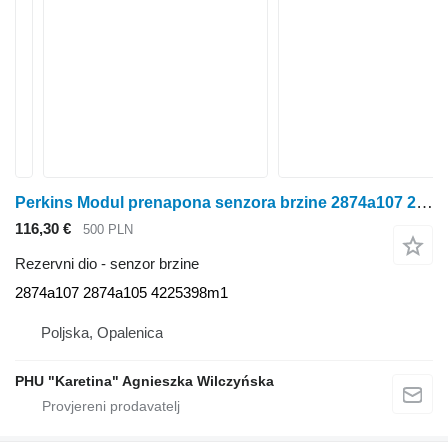
Perkins Modul prenapona senzora brzine 2874a107 2874a105 4225398m1 senzor brzine za Perkins
116,30 €
500 PLN
Rezervni dio - senzor brzine
2874a107 2874a105 4225398m1
Poljska, Opalenica
PHU "Karetina" Agnieszka Wilczyńska