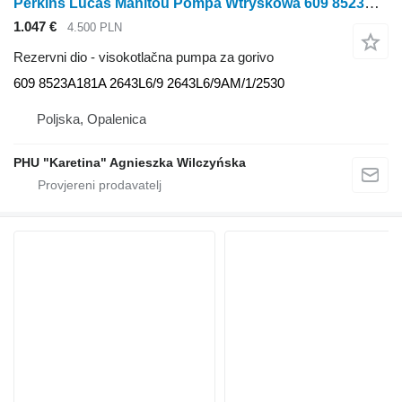
Perkins Lucas Manitou Pompa Wtryskowa 609 8523A181A 2643L6/9 2643L6/9AM/ visokotlačna pumpa za gorivo za Perkins Manitou
1.047 €
4.500 PLN
Rezervni dio - visokotlačna pumpa za gorivo
609 8523A181A 2643L6/9 2643L6/9AM/1/2530
Poljska, Opalenica
PHU "Karetina" Agnieszka Wilczyńska