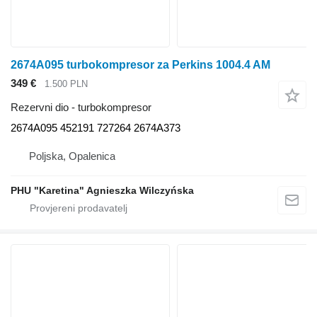
2674A095 turbokompresor za Perkins 1004.4 AM
349 €
1.500 PLN
Rezervni dio - turbokompresor
2674A095 452191 727264 2674A373
Poljska, Opalenica
PHU "Karetina" Agnieszka Wilczyńska