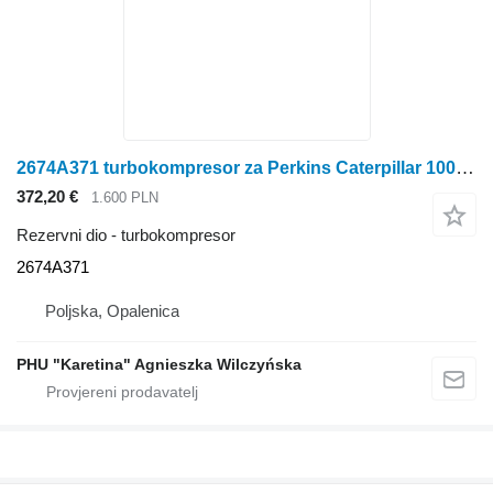
2674A371 turbokompresor za Perkins Caterpillar 1004.4
372,20 €
1.600 PLN
Rezervni dio - turbokompresor
2674A371
Poljska, Opalenica
PHU "Karetina" Agnieszka Wilczyńska