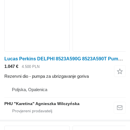
Lucas Perkins DELPHI 8523A590G 8523A590T Pumpa za ubrizgavanje goriva nakon rege za Perkins
1.047 €
4.500 PLN
Rezervni dio - pumpa za ubrizgavanje goriva
Poljska, Opalenica
PHU "Karetina" Agnieszka Wilczyńska