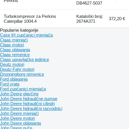
Perkins
DB4627-5037
Turbokompresor za Perkins
Kataloški broj:
372,20 €
Caterpillar 1004.4
2674A371
Popularne kategorije
Case IH zupčanici mjenjača
Claas mjenjači
Claas motori
Claas oblaganja
Claas remenice
Claas upravljačke jedinice
Deutz motori
Deutz-Fahr motori
Dronningborg remenice
Ford oblaganja
Ford vrata
Ford zupčanici mjenjača
John Deere glavčine
John Deere hidraulične pumpe
John Deere hidraulični cilindri
John Deere hidraulični razvodnici
John Deere mjenjači
John Deere motori
John Deere oblaganja
John Deere puža