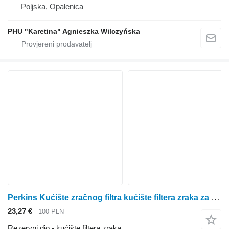
Poljska, Opalenica
PHU "Karetina" Agnieszka Wilczyńska
Perkins Kućište zračnog filtra kućište filtera zraka za Perkins
23,27 €
100 PLN
Rezervni dio - kućište filtera zraka