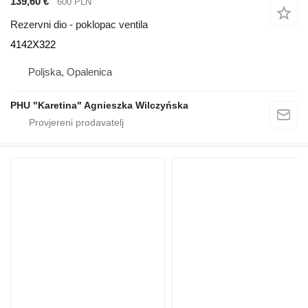
139,60 €
600 PLN
Rezervni dio - poklopac ventila
4142X322
Poljska, Opalenica
PHU "Karetina" Agnieszka Wilczyńska