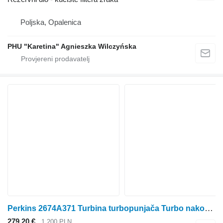
Poljska, Opalenica
PHU "Karetina" Agnieszka Wilczyńska
Perkins 2674A371 Turbina turbopunjača Turbo nakon regeneracije turbokompresor za Perkins
279,20 €
1.200 PLN