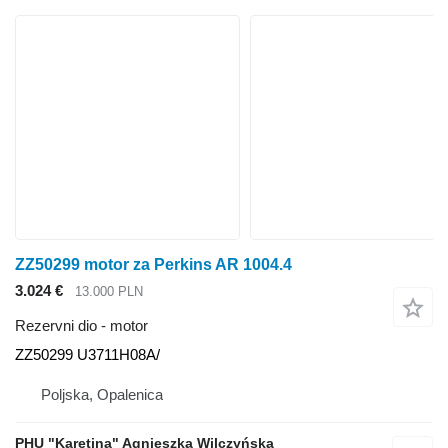
ZZ50299 motor za Perkins AR 1004.4
3.024 €
13.000 PLN
Rezervni dio - motor
ZZ50299 U3711H08A/
Poljska, Opalenica
PHU "Karetina" Agnieszka Wilczyńska