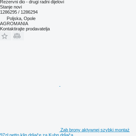
Rezervni dio - drugi radni dijelovi
Stanje
novi
1286295 / 1286294
Poljska, Opole
AGROMANIA
Kontaktirajte prodavatelja
Ząb brony aktywnej szybki montaż
97zł netto klin drljače za Kuhn drljača