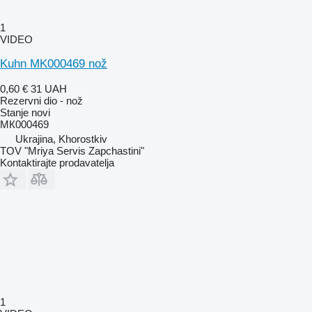
1
VIDEO
Kuhn MK000469 nož
0,60 €
31 UAH
Rezervni dio - nož
Stanje
novi
МК000469
Ukrajina, Khorostkiv
TOV "Mriya Servis Zapchastini"
Kontaktirajte prodavatelja
1