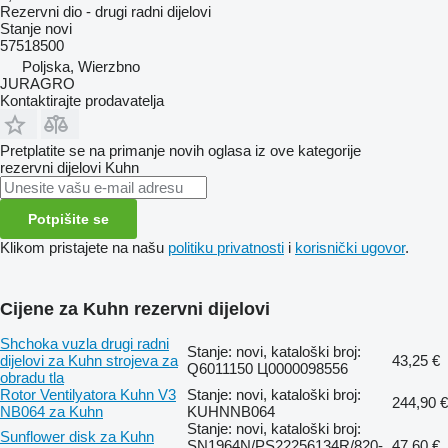
Rezervni dio - drugi radni dijelovi
Stanje
novi
57518500
Poljska, Wierzbno
JURAGRO
Kontaktirajte prodavatelja
Pretplatite se na primanje novih oglasa iz ove kategorije
rezervni dijelovi
Kuhn
Potpišite se
Klikom pristajete na našu
politiku privatnosti
i
korisnički ugovor
.
Cijene za Kuhn rezervni dijelovi
Shchoka vuzla drugi radni
Stanje: novi, kataloški broj:
dijelovi za Kuhn strojeva za
43,25 €
Q6011150 Ц0000098556
obradu tla
Rotor Ventilyatora Kuhn V3
Stanje: novi, kataloški broj:
244,90 €
NB064 za Kuhn
KUHNNB064
Stanje: novi, kataloški broj:
Sunflower disk za Kuhn
SN1964N/PS22256134R/820-
47,60 €