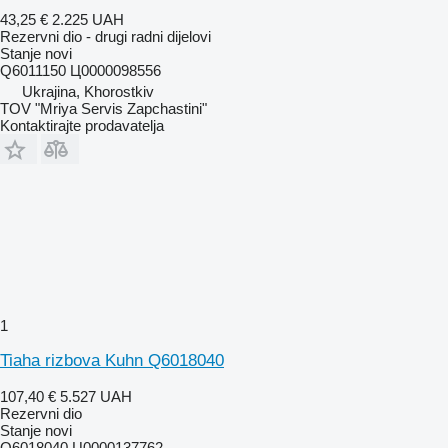
43,25 €
2.225 UAH
Rezervni dio - drugi radni dijelovi
Stanje
novi
Q6011150 Ц0000098556
Ukrajina, Khorostkiv
TOV "Mriya Servis Zapchastini"
Kontaktirajte prodavatelja
1
Tiaha rizbova Kuhn Q6018040
107,40 €
5.527 UAH
Rezervni dio
Stanje
novi
Q6018040 Ц0000137762