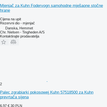
Mjenjač za Kuhn Fodervogn samohodne mješaone stočne
hrane
Cijena na upit
Rezervni dio - mjenjač
Danska, Hemmet
Chr. Nielsen - Tingheden A/S
Kontaktirajte prodavatelja
2
Palec zgrabiarki pokosowej Kuhn 57518500 za Kuhn
prevrtača sijena
6,97 €
30 PLN