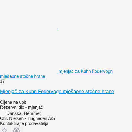
mjenjač za Kuhn Fodervogn
mješaone stočne hrane
17
Mjenjač za Kuhn Fodervogn mješaone stočne hrane
Cijena na upit
Rezervni dio - mjenjač
Danska, Hemmet
Chr. Nielsen - Tingheden A/S
Kontaktirajte prodavatelja