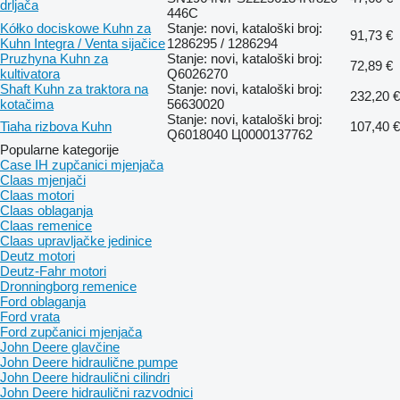
drljača
446C
Kółko dociskowe Kuhn za
Stanje: novi, kataloški broj:
91,73 €
Kuhn Integra / Venta sijačice
1286295 / 1286294
Pruzhyna Kuhn za
Stanje: novi, kataloški broj:
72,89 €
kultivatora
Q6026270
Shaft Kuhn za traktora na
Stanje: novi, kataloški broj:
232,20 €
kotačima
56630020
Stanje: novi, kataloški broj:
Tiaha rizbova Kuhn
107,40 €
Q6018040 Ц0000137762
Popularne kategorije
Case IH zupčanici mjenjača
Claas mjenjači
Claas motori
Claas oblaganja
Claas remenice
Claas upravljačke jedinice
Deutz motori
Deutz-Fahr motori
Dronningborg remenice
Ford oblaganja
Ford vrata
Ford zupčanici mjenjača
John Deere glavčine
John Deere hidraulične pumpe
John Deere hidraulični cilindri
John Deere hidraulični razvodnici