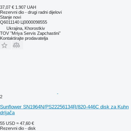
37,07 €
1.907 UAH
Rezervni dio - drugi radni dijelovi
Stanje
novi
Q6011140 Ц0000098555
Ukrajina, Khorostkiv
TOV "Mriya Servis Zapchastini"
Kontaktirajte prodavatelja
2
Sunflower SN1964N/PS22256134R/820-446C disk za Kuhn
drljača
55 USD
≈ 47,60 €
Rezervni dio - disk