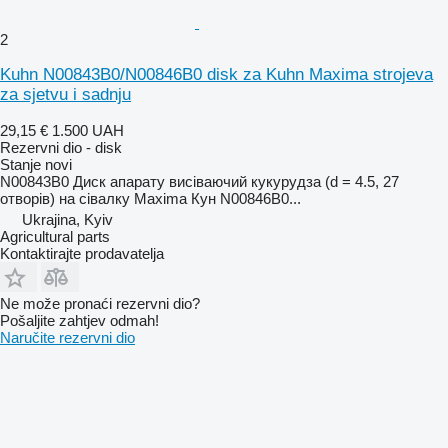
2
Kuhn N00843B0/N00846B0 disk za Kuhn Maxima strojeva
za sjetvu i sadnju
29,15 €
1.500 UAH
Rezervni dio - disk
Stanje
novi
N00843B0 Диск апарату висіваючий кукурудза (d = 4.5, 27
отворів) на сівалку Maxima Кун N00846B0...
Ukrajina, Kyiv
Agricultural parts
Kontaktirajte prodavatelja
Ne može pronaći rezervni dio?
Pošaljite zahtjev odmah!
Naručite rezervni dio