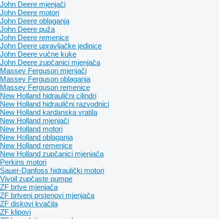
John Deere mjenjači
John Deere motori
John Deere oblaganja
John Deere puža
John Deere remenice
John Deere upravljačke jedinice
John Deere vučne kuke
John Deere zupčanici mjenjača
Massey Ferguson mjenjači
Massey Ferguson oblaganja
Massey Ferguson remenice
New Holland hidraulični cilindri
New Holland hidraulični razvodnici
New Holland kardanska vratila
New Holland mjenjači
New Holland motori
New Holland oblaganja
New Holland remenice
New Holland zupčanici mjenjača
Perkins motori
Sauer-Danfoss hidraulički motori
Vivoil zupčaste pumpe
ZF brtve mjenjača
ZF brtveni prstenovi mjenjača
ZF diskovi kvačila
ZF klipovi