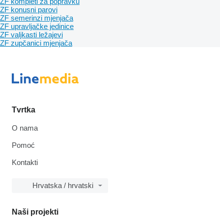
ZF kompleti za popravku
ZF konusni parovi
ZF semerinzi mjenjača
ZF upravljačke jedinice
ZF valjkasti ležajevi
ZF zupčanici mjenjača
Tvrtka
O nama
Pomoć
Kontakti
Hrvatska / hrvatski
Naši projekti