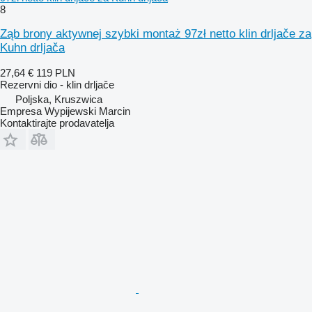
8
Ząb brony aktywnej szybki montaż 97zł netto klin drljače za
Kuhn drljača
27,64 €
119 PLN
Rezervni dio - klin drljače
Poljska, Kruszwica
Empresa Wypijewski Marcin
Kontaktirajte prodavatelja