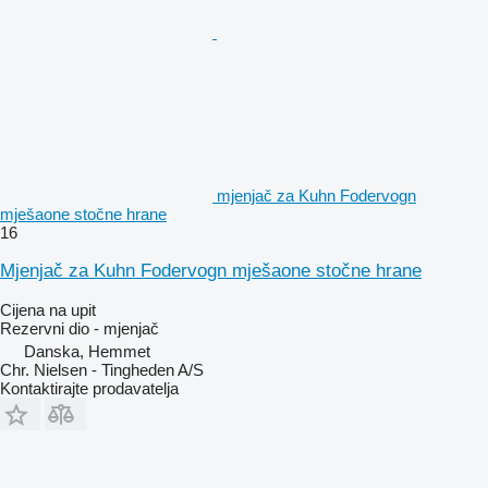
mjenjač za Kuhn Fodervogn
mješaone stočne hrane
16
Mjenjač za Kuhn Fodervogn mješaone stočne hrane
Cijena na upit
Rezervni dio - mjenjač
Danska, Hemmet
Chr. Nielsen - Tingheden A/S
Kontaktirajte prodavatelja