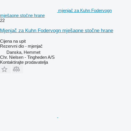
mjenjač za Kuhn Fodervogn
mješaone stočne hrane
22
Mjenjač za Kuhn Fodervogn mješaone stočne hrane
Cijena na upit
Rezervni dio - mjenjač
Danska, Hemmet
Chr. Nielsen - Tingheden A/S
Kontaktirajte prodavatelja