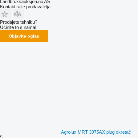
Landbruksauksjon.no AS
Kontaktirajte prodavatelja
Prodajete tehniku?
Učinite to s nama!
Objavite oglas
Agrolux MRT 3975AX plug okretač
5