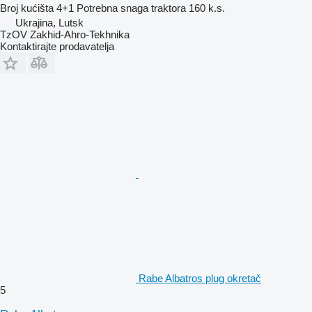
Broj kućišta
4+1
Potrebna snaga traktora
160 k.s.
Ukrajina, Lutsk
TzOV Zakhid-Ahro-Tekhnika
Kontaktirajte prodavatelja
Rabe Albatros plug okretač
5