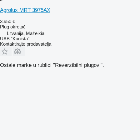
Agrolux MRT 3975AX
3.950 €
Plug okretač
Litvanija, Mažeikiai
UAB “Kunista”
Kontaktirajte prodavatelja
Ostale marke u rublici "Reverzibilni plugovi".