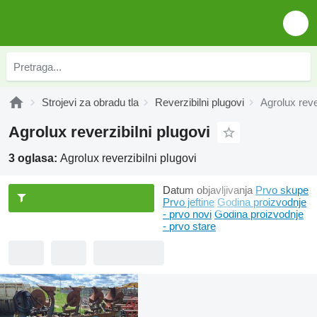
Strojevi za obradu tla
Reverzibilni plugovi
Agrolux reve
Agrolux reverzibilni plugovi
3 oglasa:
Agrolux reverzibilni plugovi
Datum objavljivanja
Prvo skupe
Prvo jeftine
Godina proizvodnje
- prvo novi
Godina proizvodnje
- prvo stare