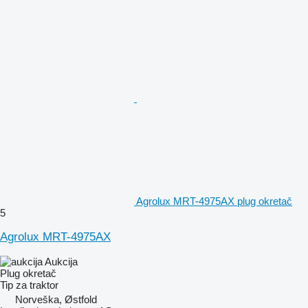
Agrolux MRT-4975AX plug okretač
5
Agrolux MRT-4975AX
Aukcija
Plug okretač
Tip
za traktor
Norveška, Østfold