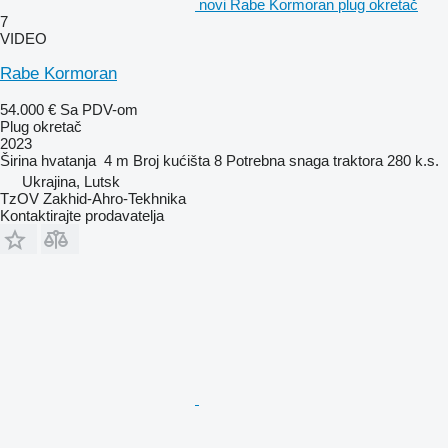
novi Rabe Kormoran plug okretač
7
VIDEO
Rabe Kormoran
54.000 €
Sa PDV-om
Plug okretač
2023
Širina hvatanja
4 m
Broj kućišta
8
Potrebna snaga traktora
280 k.s.
Ukrajina, Lutsk
TzOV Zakhid-Ahro-Tekhnika
Kontaktirajte prodavatelja