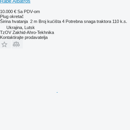
Rabe Albatros
10.000 €
Sa PDV-om
Plug okretač
Širina hvatanja
2 m
Broj kućišta
4
Potrebna snaga traktora
110 k.s.
Ukrajina, Lutsk
TzOV Zakhid-Ahro-Tekhnika
Kontaktirajte prodavatelja