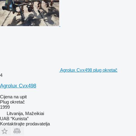
Agrolux Cvx498 plug okretač
4
Agrolux Cvx498
Cijena na upit
Plug okretač
1999
Litvanija, Mažeikiai
UAB “Kunista”
Kontaktirajte prodavatelja