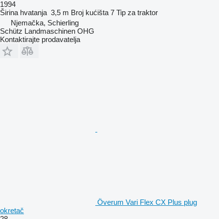
1994
Širina hvatanja
3,5 m
Broj kućišta
7
Tip
za traktor
Njemačka, Schierling
Schütz Landmaschinen OHG
Kontaktirajte prodavatelja
Överum Vari Flex CX Plus plug
okretač
28