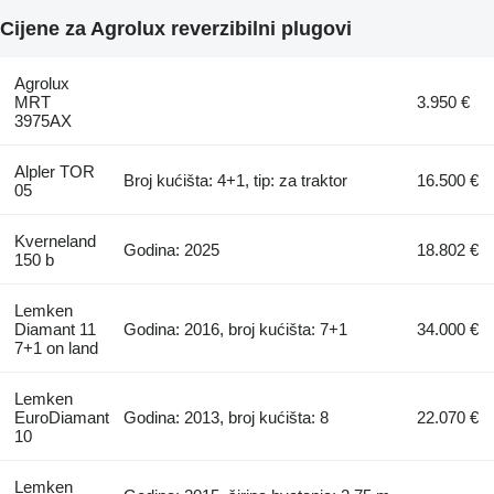
Cijene za Agrolux reverzibilni plugovi
Agrolux
MRT
3.950 €
3975AX
Alpler TOR
Broj kućišta: 4+1, tip: za traktor
16.500 €
05
Kverneland
Godina: 2025
18.802 €
150 b
Lemken
Diamant 11
Godina: 2016, broj kućišta: 7+1
34.000 €
7+1 on land
Lemken
EuroDiamant
Godina: 2013, broj kućišta: 8
22.070 €
10
Lemken