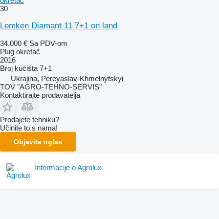
okretač
30
Lemken Diamant 11 7+1 on land
34.000 €
Sa PDV-om
Plug okretač
2016
Broj kućišta
7+1
Ukrajina, Pereyaslav-Khmelnytskyi
TOV "AGRO-TEHNO-SERVIS"
Kontaktirajte prodavatelja
Prodajete tehniku?
Učinite to s nama!
Objavite oglas
Informacije o Agrolux