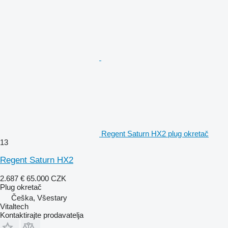
Regent Saturn HX2 plug okretač
13
Regent Saturn HX2
2.687 €
65.000 CZK
Plug okretač
Češka, Všestary
Vitaltech
Kontaktirajte prodavatelja