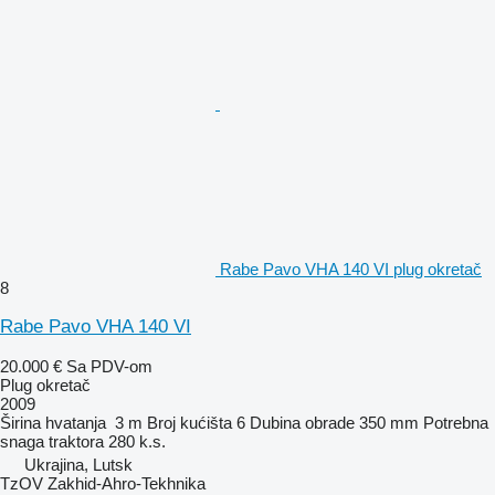
Rabe Pavo VHA 140 VI plug okretač
8
Rabe Pavo VHA 140 VI
20.000 €
Sa PDV-om
Plug okretač
2009
Širina hvatanja
3 m
Broj kućišta
6
Dubina obrade
350 mm
Potrebna
snaga traktora
280 k.s.
Ukrajina, Lutsk
TzOV Zakhid-Ahro-Tekhnika