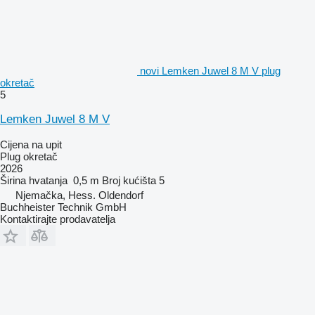
novi Lemken Juwel 8 M V plug
okretač
5
Lemken Juwel 8 M V
Cijena na upit
Plug okretač
2026
Širina hvatanja
0,5 m
Broj kućišta
5
Njemačka, Hess. Oldendorf
Buchheister Technik GmbH
Kontaktirajte prodavatelja