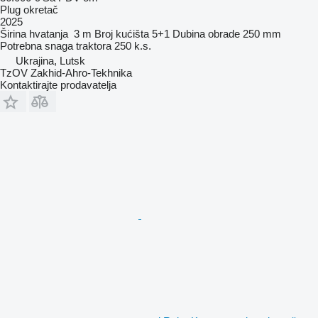
Plug okretač
2025
Širina hvatanja
3 m
Broj kućišta
5+1
Dubina obrade
250 mm
Potrebna snaga traktora
250 k.s.
Ukrajina, Lutsk
TzOV Zakhid-Ahro-Tekhnika
Kontaktirajte prodavatelja