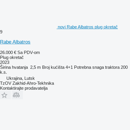
novi Rabe Albatros plug okretač
9
Rabe Albatros
26.000 €
Sa PDV-om
Plug okretač
2023
Širina hvatanja
2,5 m
Broj kućišta
4+1
Potrebna snaga traktora
200
k.s.
Ukrajina, Lutsk
TzOV Zakhid-Ahro-Tekhnika
Kontaktirajte prodavatelja