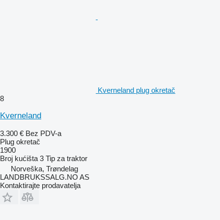
Kverneland plug okretač
8
Kverneland
3.300 €
Bez PDV-a
Plug okretač
1900
Broj kućišta
3
Tip
za traktor
Norveška, Trøndelag
LANDBRUKSSALG.NO AS
Kontaktirajte prodavatelja