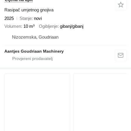
Rasipač umjetnog gnojiva
2025
Stanje
novi
Volumen
10 m³
Ogibljenje
gibanj/gibanj
Nizozemska, Goudriaan
Aantjes Goudriaan Machinery