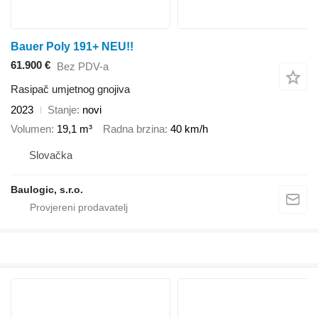
Bauer Poly 191+ NEU!!
61.900 €
Bez PDV-a
Rasipač umjetnog gnojiva
2023
Stanje
novi
Volumen
19,1 m³
Radna brzina
40 km/h
Slovačka
Baulogic, s.r.o.