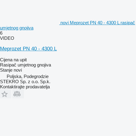
novi Meprozet PN 40 - 4300 L rasipač
umjetnog gnojiva
6
VIDEO
Meprozet PN 40 - 4300 L
Cijena na upit
Rasipač umjetnog gnojiva
Stanje
novi
Poljska, Podegrodzie
STEKRO Sp. z o.o. Sp.k.
Kontaktirajte prodavatelja