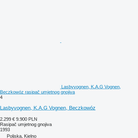
Lasbyvognen, K.A.G Vognen,
Beczkowóz rasipač umjetnog gnojiva
4
Lasbyvognen, K.A.G Vognen, Beczkowóz
2.299 €
9.900 PLN
Rasipač umjetnog gnojiva
1993
Poljska, Kielno