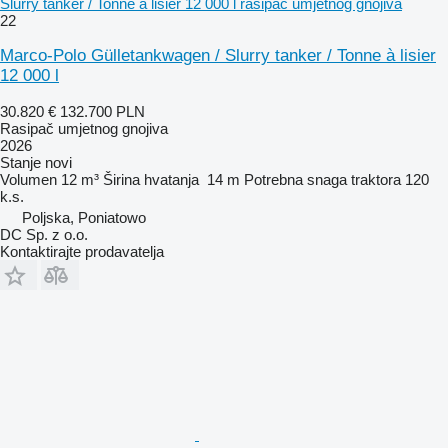
Slurry tanker / Tonne à lisier 12 000 l rasipač umjetnog gnojiva
22
Marco-Polo Gülletankwagen / Slurry tanker / Tonne à lisier
12 000 l
30.820 €
132.700 PLN
Rasipač umjetnog gnojiva
2026
Stanje
novi
Volumen
12 m³
Širina hvatanja
14 m
Potrebna snaga traktora
120
k.s.
Poljska, Poniatowo
DC Sp. z o.o.
Kontaktirajte prodavatelja