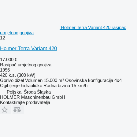
Holmer Terra Variant 420 rasipač
umjetnog gnojiva
12
Holmer Terra Variant 420
17.000 €
Rasipač umjetnog gnojiva
1996
420 k.s. (309 kW)
Gorivo
dizel
Volumen
15.000 m³
Osovinska konfiguracija
4x4
Ogibljenje
hidrauličko
Radna brzina
15 km/h
Poljska, Środa Śląska
HOLMER Maschinenbau GmbH
Kontaktirajte prodavatelja