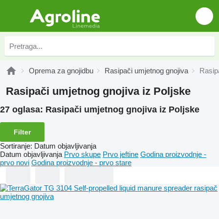
Oprema za gnojidbu
Rasipači umjetnog gnojiva
Rasipa
Rasipači umjetnog gnojiva iz Poljske
27 oglasa:
Rasipači umjetnog gnojiva iz Poljske
Filter
Sortiranje
:
Datum objavljivanja
Datum objavljivanja
Prvo skupe
Prvo jeftine
Godina proizvodnje -
prvo novi
Godina proizvodnje - prvo stare