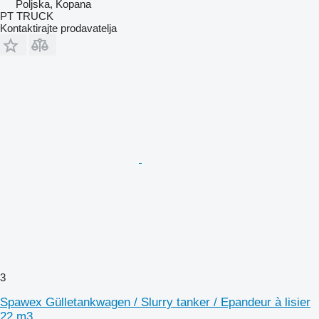
Poljska, Kopana
PT TRUCK
Kontaktirajte prodavatelja
3
Spawex Gülletankwagen / Slurry tanker / Epandeur à lisier
22 m3