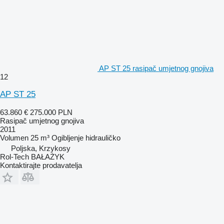
AP ST 25 rasipač umjetnog gnojiva
12
AP ST 25
63.860 €
275.000 PLN
Rasipač umjetnog gnojiva
2011
Volumen
25 m³
Ogibljenje
hidrauličko
Poljska, Krzykosy
Rol-Tech BAŁAŻYK
Kontaktirajte prodavatelja