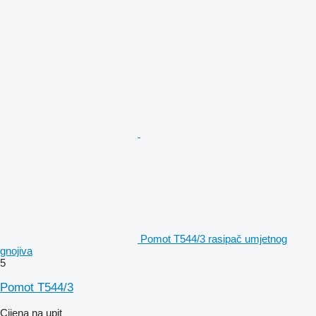
Pomot T544/3 rasipač umjetnog
gnojiva
5
Pomot T544/3
Cijena na upit