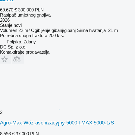
69.670 €
300.000 PLN
Rasipač umjetnog gnojiva
2026
Stanje
novi
Volumen
22 m³
Ogibljenje
gibanj/gibanj
Širina hvatanja
21 m
Potrebna snaga traktora
200 k.s.
Poljska, Zdany
DC Sp. z o.o.
Kontaktirajte prodavatelja
2
Agro-Max Wóz asenizacyjny 5000 l MAX 5000-1/S
8.593 €
37.000 PLN