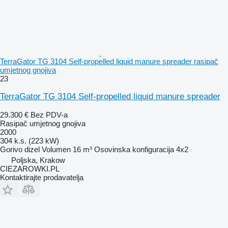
TerraGator TG 3104 Self-propelled liquid manure spreader rasipač
umjetnog gnojiva
23
TerraGator TG 3104 Self-propelled liquid manure spreader
29.300 €
Bez PDV-a
Rasipač umjetnog gnojiva
2000
304 k.s. (223 kW)
Gorivo
dizel
Volumen
16 m³
Osovinska konfiguracija
4x2
Poljska, Krakow
CIEZAROWKI.PL
Kontaktirajte prodavatelja