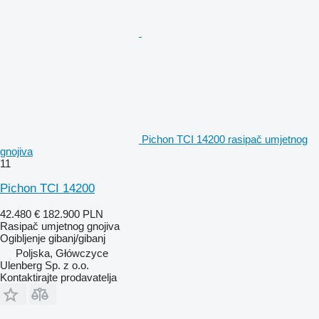
Pichon TCI 14200 rasipač umjetnog
gnojiva
11
Pichon TCI 14200
42.480 €
182.900 PLN
Rasipač umjetnog gnojiva
Ogibljenje
gibanj/gibanj
Poljska, Główczyce
Ulenberg Sp. z o.o.
Kontaktirajte prodavatelja