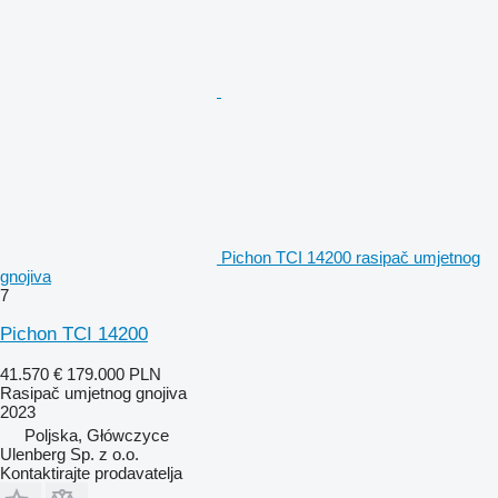
Pichon TCI 14200 rasipač umjetnog
gnojiva
7
Pichon TCI 14200
41.570 €
179.000 PLN
Rasipač umjetnog gnojiva
2023
Poljska, Główczyce
Ulenberg Sp. z o.o.
Kontaktirajte prodavatelja