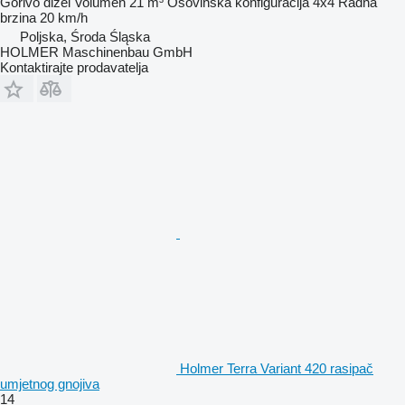
Gorivo
dizel
Volumen
21 m³
Osovinska konfiguracija
4x4
Radna
brzina
20 km/h
Poljska, Środa Śląska
HOLMER Maschinenbau GmbH
Kontaktirajte prodavatelja
Holmer Terra Variant 420 rasipač
umjetnog gnojiva
14