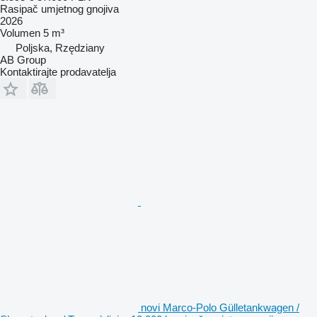
Rasipač umjetnog gnojiva
2026
Volumen
5 m³
Poljska, Rzędziany
AB Group
Kontaktirajte prodavatelja
novi Marco-Polo Gülletankwagen /