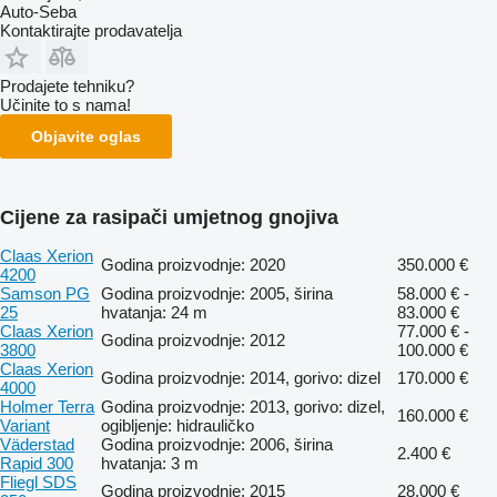
Auto-Seba
Kontaktirajte prodavatelja
Prodajete tehniku?
Učinite to s nama!
Objavite oglas
Cijene za rasipači umjetnog gnojiva
Claas Xerion
Godina proizvodnje: 2020
350.000 €
4200
Samson PG
Godina proizvodnje: 2005, širina
58.000 € -
25
hvatanja: 24 m
83.000 €
Claas Xerion
77.000 € -
Godina proizvodnje: 2012
3800
100.000 €
Claas Xerion
Godina proizvodnje: 2014, gorivo: dizel
170.000 €
4000
Holmer Terra
Godina proizvodnje: 2013, gorivo: dizel,
160.000 €
Variant
ogibljenje: hidrauličko
Väderstad
Godina proizvodnje: 2006, širina
2.400 €
Rapid 300
hvatanja: 3 m
Fliegl SDS
Godina proizvodnje: 2015
28.000 €