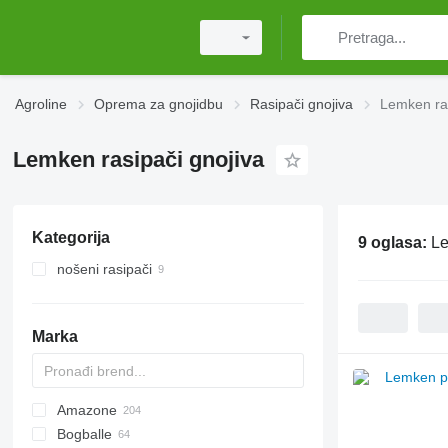
Agroline
Oprema za gnojidbu
Rasipači gnojiva
Lemken ras
Lemken rasipači gnojiva
Kategorija
9 oglasa:
Le
nošeni rasipači
Marka
Amazone
Exacta
XPL
Bogballe
D-series
HTS
ELYTE