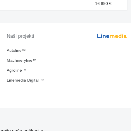
16.890 €
Naši projekti
Autoline™
Machineryline™
Agroline™
Linemedia Digital ™
zmite naše aplikacije