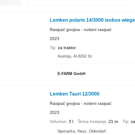
Lemken polaris 14/3000 isobus wiege
Rasipač gnojiva - nošeni rasipač
2023
Tip
za traktor
Austrija, At-8262 Ilz
E-FARM GmbH
Lemken Tauri 12/3000
Rasipač gnojiva - nošeni rasipač
2023
Volumen
3 l
Širina hvatanja
21 m
Tip
za
Njemačka, Hess. Oldendorf