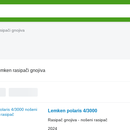
ipači gnojiva
mken rasipači gnojiva
Lemken polaris 4/3000
Rasipač gnojiva - nošeni rasipač
2024