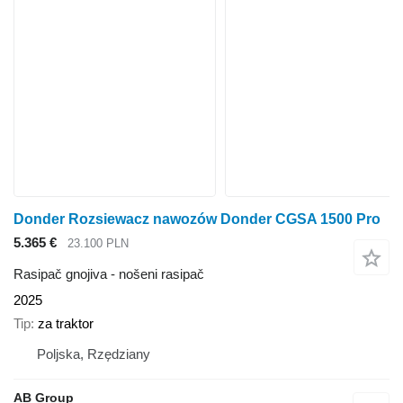
Donder Rozsiewacz nawozów Donder CGSA 1500 Pro
5.365 €
23.100 PLN
Rasipač gnojiva - nošeni rasipač
2025
Tip
za traktor
Poljska, Rzędziany
AB Group