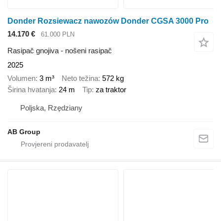
Donder Rozsiewacz nawozów Donder CGSA 3000 Pro
14.170 €
61.000 PLN
Rasipač gnojiva - nošeni rasipač
2025
Volumen
3 m³
Neto težina
572 kg
Širina hvatanja
24 m
Tip
za traktor
Poljska, Rzędziany
AB Group