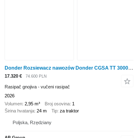
Donder Rozsiewacz nawozów Donder CGSA TT 3000 PRO-PLUS w wersji ciągane
17.320 €
74.600 PLN
Rasipač gnojiva - vučeni rasipač
2026
Volumen
2,95 m³
Broj osovina
1
Širina hvatanja
24 m
Tip
za traktor
Poljska, Rzędziany
AB Group