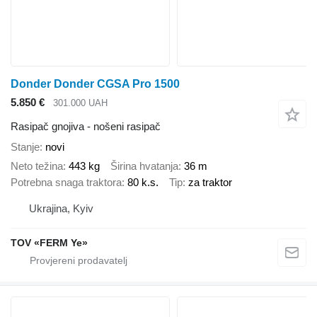
Donder Donder CGSA Pro 1500
5.850 €
301.000 UAH
Rasipač gnojiva - nošeni rasipač
Stanje
novi
Neto težina
443 kg
Širina hvatanja
36 m
Potrebna snaga traktora
80 k.s.
Tip
za traktor
Ukrajina, Kyiv
TOV «FERM Ye»