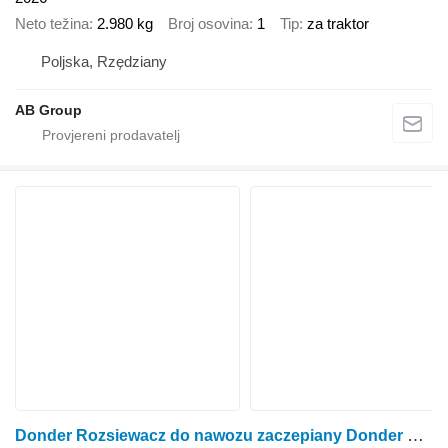
Neto težina
2.980 kg
Broj osovina
1
Tip
za traktor
Poljska, Rzędziany
AB Group
Donder Rozsiewacz do nawozu zaczepiany Donder Wagon 6000