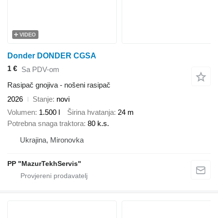
VIDEO
Donder DONDER CGSA
1 €
Sa PDV-om
Rasipač gnojiva - nošeni rasipač
2026
Stanje
novi
Volumen
1.500 l
Širina hvatanja
24 m
Potrebna snaga traktora
80 k.s.
Ukrajina, Mironovka
PP "MazurTekhServis"