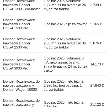
Donder Rozsiewacz
Godina: 2025, volumen:
nawozów Donder
1,27 m³, širina hvatanja: 24
3.739 €
CGSA 1200 EcoMaster
m, tip: za traktor
Donder Rozsiewacz
nawozów Donder
Godina: 2025, tip: za traktor
5.365 €
CGSA 1500 Pro
Donder Rozsiewacz
Godina: 2026, volumen:
nawozów Donder
2,35 m³, širina hvatanja: 36
5.876 €
CGSA 2500 Pro
m, tip: za traktor
Godina: 2025, volumen: 3
Donder Rozsiewacz
m³, neto težina: 572 kg,
nawozów Donder
14.170 €
širina hvatanja: 24 m, tip: za
CGSA 3000 Pro
traktor
Donder Rozsiewacz do
Godina: 2026, neto težina:
nawozu zaczepiany
2.980 kg, broj osovina: 1,
27.640 €
Donder Wagon 10000
tip: za traktor
Donder Rozsiewacz do
Godina: 2026, neto težina:
nawozu zaczepiany
21.130 €
2.180 kg