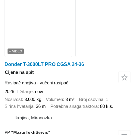
VIDEO
Donder T-3000LT PRO CGSA 24-36
Cijena na upit
Rasipač gnojiva - vučeni rasipač
2026
Stanje
novi
Nosivost
3.000 kg
Volumen
3 m³
Broj osovina
1
Širina hvatanja
36 m
Potrebna snaga traktora
80 k.s.
Ukrajina, Mironovka
PP "MazurTekhServis"