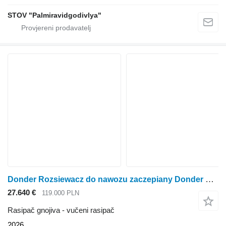
STOV "Palmiravidgodivlya"
Donder Rozsiewacz do nawozu zaczepiany Donder Wagon 10000
27.640 €
119.000 PLN
Rasipač gnojiva - vučeni rasipač
2026