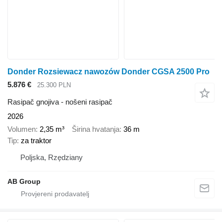
Donder Rozsiewacz nawozów Donder CGSA 2500 Pro
5.876 €
25.300 PLN
Rasipač gnojiva - nošeni rasipač
2026
Volumen
2,35 m³
Širina hvatanja
36 m
Tip
za traktor
Poljska, Rzędziany
AB Group