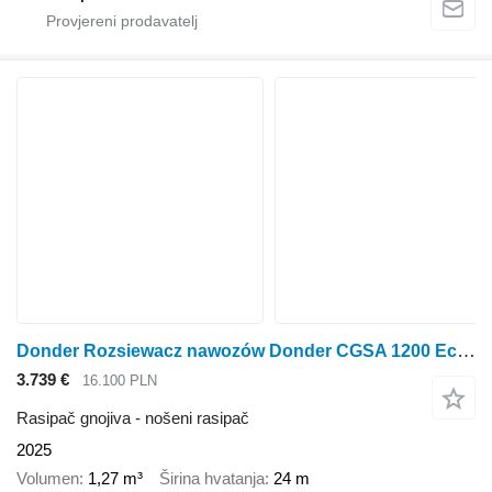
Donder Rozsiewacz nawozów Donder CGSA 1200 EcoMaster
3.739 €
16.100 PLN
Rasipač gnojiva - nošeni rasipač
2025
Volumen
1,27 m³
Širina hvatanja
24 m