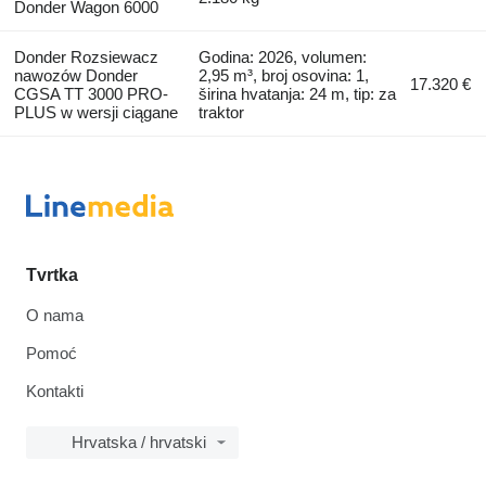
Donder Wagon 6000
Donder Rozsiewacz
Godina: 2026, volumen:
nawozów Donder
2,95 m³, broj osovina: 1,
17.320 €
CGSA TT 3000 PRO-
širina hvatanja: 24 m, tip: za
PLUS w wersji ciągane
traktor
Tvrtka
O nama
Pomoć
Kontakti
Hrvatska / hrvatski