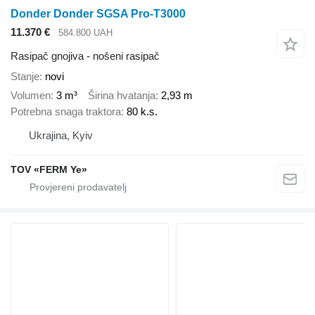
Donder Donder SGSA Pro-T3000
11.370 €
584.800 UAH
Rasipač gnojiva - nošeni rasipač
Stanje
novi
Volumen
3 m³
Širina hvatanja
2,93 m
Potrebna snaga traktora
80 k.s.
Ukrajina, Kyiv
TOV «FERM Ye»