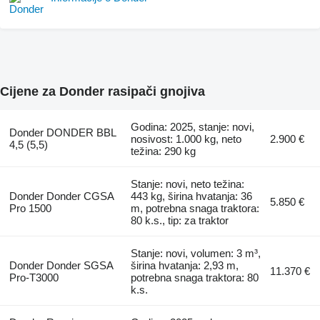
Cijene za Donder rasipači gnojiva
Godina: 2025, stanje: novi,
Donder DONDER BBL
nosivost: 1.000 kg, neto
2.900 €
4,5 (5,5)
težina: 290 kg
Stanje: novi, neto težina:
Donder Donder CGSA
443 kg, širina hvatanja: 36
5.850 €
Pro 1500
m, potrebna snaga traktora:
80 k.s., tip: za traktor
Stanje: novi, volumen: 3 m³,
Donder Donder SGSA
širina hvatanja: 2,93 m,
11.370 €
Pro-T3000
potrebna snaga traktora: 80
k.s.