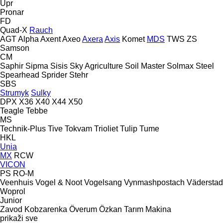
Upr
Pronar
FD
Quad-X
Rauch
AGT
Alpha
Axent
Axeo
Axera
Axis
Komet
MDS
TWS
ZS
Samson
CM
Saphir
Sipma
Sisis
Sky Agriculture
Soil Master
Solmax Steel
Spearhead
Sprider
Stehr
SBS
Strumyk
Sulky
DPX
X36
X40
X44
X50
Teagle
Tebbe
MS
Technik-Plus
Tive
Tokvam
Trioliet
Tulip
Tume
HKL
Unia
MX
RCW
VICON
PS
RO-M
Veenhuis
Vogel & Noot
Vogelsang
Vynmashpostach
Väderstad
Woprol
Junior
Zavod Kobzarenka
Överum
Özkan Tarım Makina
prikaži sve