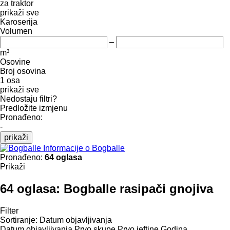
za traktor
prikaži sve
Karoserija
Volumen
–
m³
Osovine
Broj osovina
1 osa
prikaži sve
Nedostaju filtri?
Predložite izmjenu
Pronađeno:
-
prikaži
Informacije o Bogballe
Pronađeno:
64 oglasa
Prikaži
64 oglasa:
Bogballe rasipači gnojiva
Filter
Sortiranje
:
Datum objavljivanja
Datum objavljivanja
Prvo skupe
Prvo jeftine
Godina