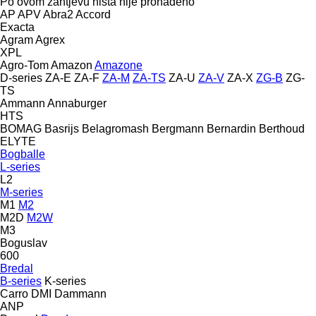
Po ovom zahtjevu ništa nije pronađeno
AP
APV
Abra2
Accord
Exacta
Agram
Agrex
XPL
Agro-Tom
Amazon
Amazone
D-series
ZA-E
ZA-F
ZA-M
ZA-TS
ZA-U
ZA-V
ZA-X
ZG-B
ZG-
TS
Ammann
Annaburger
HTS
BOMAG
Basrijs
Belagromash
Bergmann
Bernardin
Berthoud
ELYTE
Bogballe
L-series
L2
M-series
M1
M2
M2D
M2W
M3
Boguslav
600
Bredal
B-series
K-series
Carro
DMI
Dammann
ANP