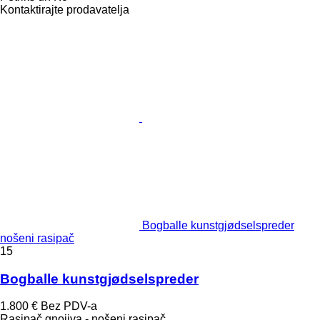
Kontaktirajte prodavatelja
Bogballe kunstgjødselspreder
nošeni rasipač
15
Bogballe kunstgjødselspreder
1.800 €
Bez PDV-a
Rasipač gnojiva - nošeni rasipač