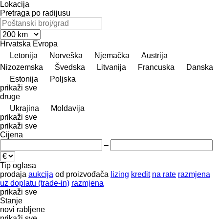
Lokacija
Pretraga po radijusu
Hrvatska
Evropa
Letonija
Norveška
Njemačka
Austrija
Nizozemska
Švedska
Litvanija
Francuska
Danska
Estonija
Poljska
prikaži sve
druge
Ukrajina
Moldavija
prikaži sve
prikaži sve
Cijena
–
Tip oglasa
prodaja
aukcija
od proizvođača
lizing
kredit
na rate
razmjena
uz doplatu (trade-in)
razmjena
prikaži sve
Stanje
novi
rabljene
prikaži sve