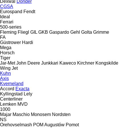
Dexwal
Donder
CGSA
Eurospand
Fendt
Ideal
Ferrari
500-series
Fleming
Fliegl
GIL
GKB
Gaspardo
Gehl
Golta
Grimme
FA
Güstrower
Hardi
Mega
Horsch
Tiger
Jar-Met
John Deere
Junkkari
Kaweco
Kirchner
Kongskilde
Wing Jet
Kuhn
Axis
Kverneland
Accord
Exacta
Kyllingstad
Lely
Centerliner
Lemken
MVD
1000
Majar
Maschio
Monosem
Nordsten
NS
Orehovselmash
POM Augustów
Pomot