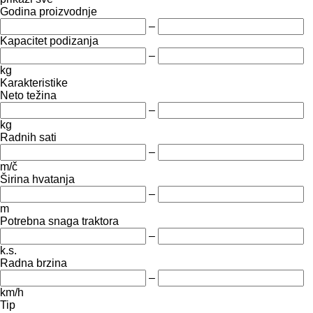
Godina proizvodnje
–
Kapacitet podizanja
–
kg
Karakteristike
Neto težina
–
kg
Radnih sati
–
m/č
Širina hvatanja
–
m
Potrebna snaga traktora
–
k.s.
Radna brzina
–
km/h
Tip