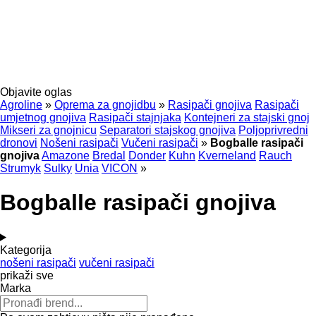
Objavite oglas
Agroline
»
Oprema za gnojidbu
»
Rasipači gnojiva
Rasipači
umjetnog gnojiva
Rasipači stajnjaka
Kontejneri za stajski gnoj
Mikseri za gnojnicu
Separatori stajskog gnojiva
Poljoprivredni
dronovi
Nošeni rasipači
Vučeni rasipači
»
Bogballe rasipači
gnojiva
Amazone
Bredal
Donder
Kuhn
Kverneland
Rauch
Strumyk
Sulky
Unia
VICON
»
Bogballe rasipači gnojiva
Kategorija
nošeni rasipači
vučeni rasipači
prikaži sve
Marka