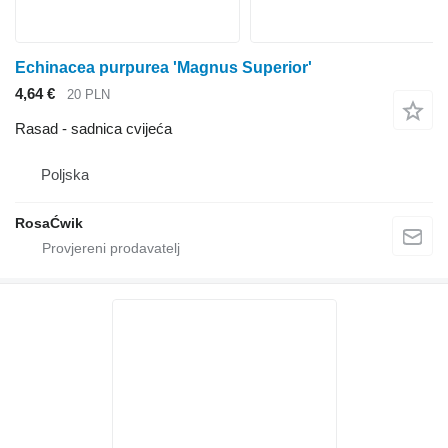
Echinacea purpurea 'Magnus Superior'
4,64 €
20 PLN
Rasad - sadnica cvijeća
Poljska
RosaĆwik