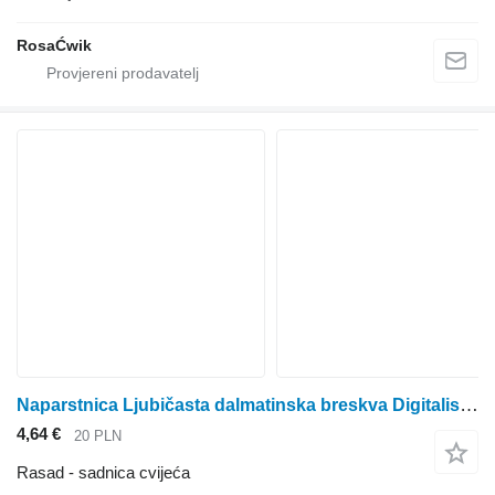
RosaĆwik
Naparstnica Ljubičasta dalmatinska breskva Digitalis purpurea
4,64 €
20 PLN
Rasad - sadnica cvijeća