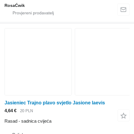
RosaĆwik
Jasieniec Trajno plavo svjetlo Jasione laevis
4,64 €
20 PLN
Rasad - sadnica cvijeća