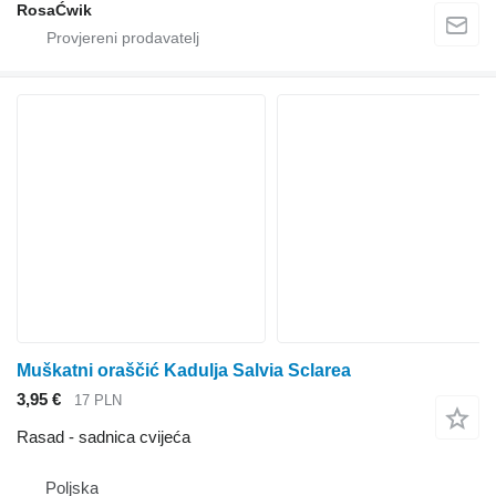
RosaĆwik
Muškatni oraščić Kadulja Salvia Sclarea
3,95 €
17 PLN
Rasad - sadnica cvijeća
Poljska