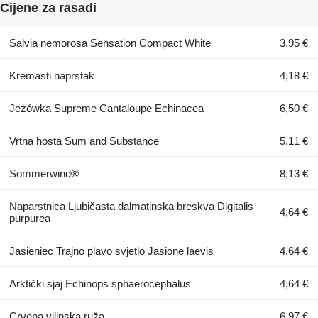
Cijene za rasadi
Salvia nemorosa Sensation Compact White
3,95 €
Kremasti naprstak
4,18 €
Jeżówka Supreme Cantaloupe Echinacea
6,50 €
Vrtna hosta Sum and Substance
5,11 €
Sommerwind®
8,13 €
Naparstnica Ljubičasta dalmatinska breskva Digitalis
4,64 €
purpurea
Jasieniec Trajno plavo svjetlo Jasione laevis
4,64 €
Arktički sjaj Echinops sphaerocephalus
4,64 €
Crvena vilinska ruža
6,97 €