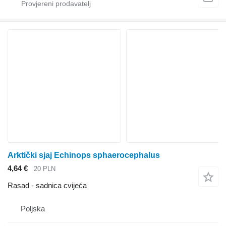
Arktički sjaj Echinops sphaerocephalus
4,64 €
20 PLN
Rasad - sadnica cvijeća
Poljska