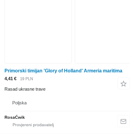
Primorski timijan 'Glory of Holland' Armeria maritima
4,41 €
19 PLN
Rasad ukrasne trave
Poljska
RosaĆwik