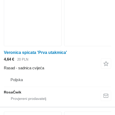
Veronica spicata 'Prva utakmica'
4,64 €
20 PLN
Rasad - sadnica cvijeća
Poljska
RosaĆwik