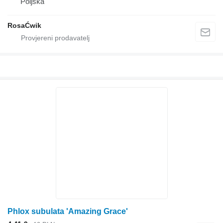
Poljska
RosaĆwik
Phlox subulata 'Amazing Grace'