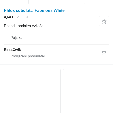
Phlox subulata 'Fabulous White'
4,64 €
20 PLN
Rasad - sadnica cvijeća
Poljska
RosaĆwik