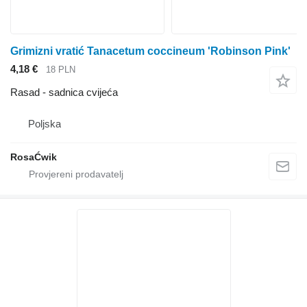
Grimizni vratić Tanacetum coccineum 'Robinson Pink'
4,18 €
18 PLN
Rasad - sadnica cvijeća
Poljska
RosaĆwik