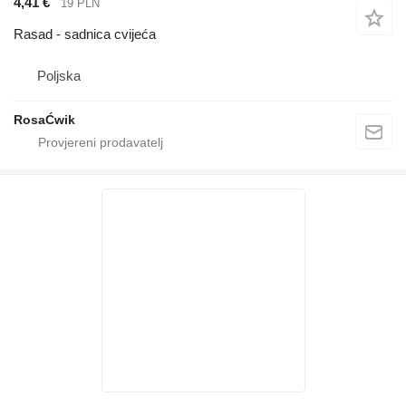
4,41 €
19 PLN
Rasad - sadnica cvijeća
Poljska
RosaĆwik