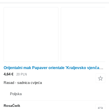
Orijentalni mak Papaver orientale 'Kraljevsko vjenčanje'
4,64 €
20 PLN
Rasad - sadnica cvijeća
Poljska
RosaĆwik