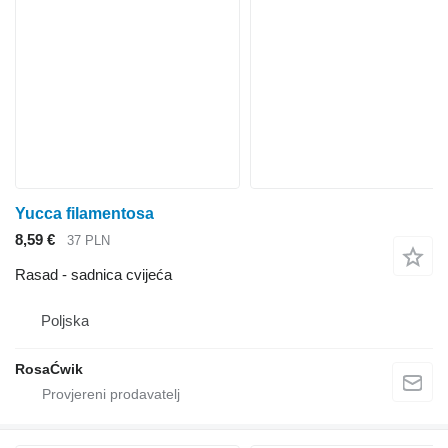
Yucca filamentosa
8,59 €
37 PLN
Rasad - sadnica cvijeća
Poljska
RosaĆwik