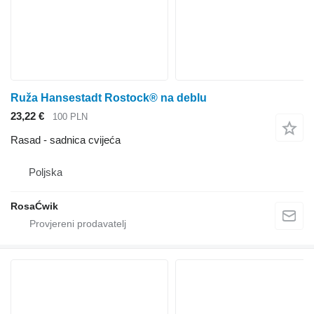
Ruža Hansestadt Rostock® na deblu
23,22 €
100 PLN
Rasad - sadnica cvijeća
Poljska
RosaĆwik