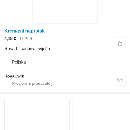
Kremasti naprstak
4,18 €
18 PLN
Rasad - sadnica cvijeća
Poljska
RosaĆwik