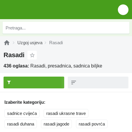
Uzgoj usjeva
Rasadi
Rasadi
436 oglasa:
Rasadi, presadnica, sadnica biljke
Izaberite kategoriju:
sadnice cvijeća
rasadi ukrasne trave
rasadi duhana
rasadi jagode
rasadi povrća