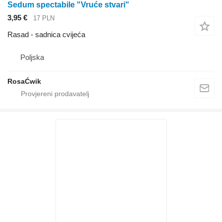
Sedum spectabile "Vruće stvari"
3,95 €
17 PLN
Rasad - sadnica cvijeća
Poljska
RosaĆwik