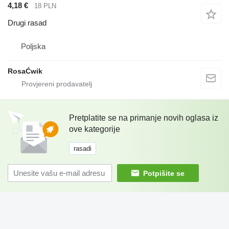
4,18 €
18 PLN
Drugi rasad
Poljska
RosaĆwik
Pretplatite se na primanje novih oglasa iz
ove kategorije
rasadi
Potpišite se