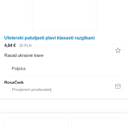
Ulsterski patuljasti plavi klasasti razgibani
4,64 €
20 PLN
Rasad ukrasne trave
Poljska
RosaĆwik